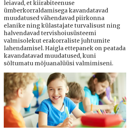
leiavad, et kiirabiteenuse
ümberkorraldamisega kavandatavad
muudatused vähendavad piirkonna
elanike ning külastajate turvalisust ning
halvendavad tervishoiusüsteemi
valmisolekut erakorraliste juhtumite
lahendamisel. Haigla ettepanek on peatada
kavandatavad muudatused, kuni
sõltumatu mõjuanalüüsi valmimiseni.