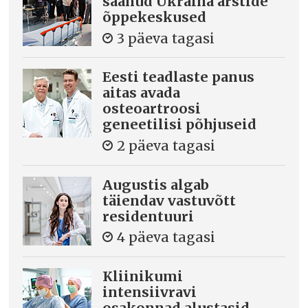
saanud Ukraina arstide
õppekeskused
3 päeva tagasi
Eesti teadlaste panus
aitas avada
osteoartroosi
geneetilisi põhjuseid
2 päeva tagasi
Augustis algab
täiendav vastuvõtt
residentuuri
4 päeva tagasi
Kliinikumi
intensiivravi
osakonnad alustasid