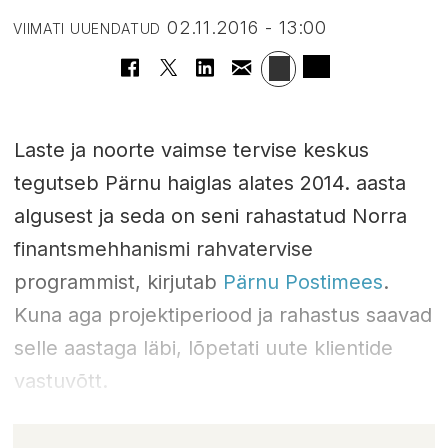
02.11.2016 - 13:00
VIIMATI UUENDATUD
Laste ja noorte vaimse tervise keskus
tegutseb Pärnu haiglas alates 2014. aasta
algusest ja seda on seni rahastatud Norra
finantsmehhanismi rahvatervise
programmist, kirjutab
Pärnu Postimees
.
Kuna aga projektiperiood ja rahastus saavad
selle aastaga läbi, lõpetati uute klientide
vastuvõtt.