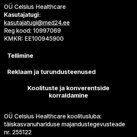
OÜ Celsius Healthcare
Kasutajatugi:
kasutajatugi@med24.ee
Reg kood: 10997069
KMKR: EE100945900
Tellimine
Reklaam ja turundusteenused
Koolituste ja konverentside
korraldamine
OÜ Celsius Healthcare koolitusluba:
täiskasvanuhariduse majandustegevusteade
nr. 255122