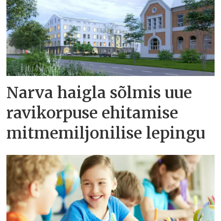
Narva haigla sõlmis uue
ravikorpuse ehitamise
mitmemiljonilise lepingu