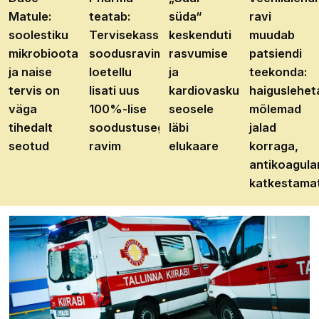
Matule:
teatab:
süda“
ravi
soolestiku
Tervisekassa
keskenduti
muudab
mikrobioota
soodusravimite
rasvumise
patsiendi
ja naise
loetellu
ja
teekonda:
tervis on
lisati uus
kardiovaskulaarhaiguste
haiguslehet
väga
100%-lise
seosele
mõlemad
tihedalt
soodustusega
läbi
jalad
seotud
ravim
elukaare
korraga,
antikoagula
katkestama