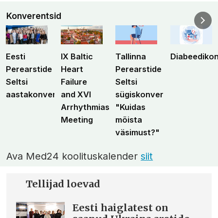
Konverentsid
Eesti
IX Baltic
Tallinna
Diabeediko
Perearstide
Heart
Perearstide
Seltsi
Failure
Seltsi
aastakonverents
and XVI
sügiskonverents
Arrhythmias
"Kuidas
Meeting
mõista
väsimust?"
Ava Med24 koolituskalender
siit
Tellijad loevad
Eesti haiglatest on