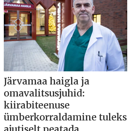
Järvamaa haigla ja
omavalitsusjuhid:
kiirabiteenuse
ümberkorraldamine tuleks
ajutiselt peatada