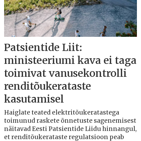
Patsientide Liit:
ministeeriumi kava ei taga
toimivat vanusekontrolli
renditõukerataste
kasutamisel
Haiglate teated elektritõukeratastega
toimunud raskete õnnetuste sagenemisest
näitavad Eesti Patsientide Liidu hinnangul,
et renditõukerataste regulatsioon peab