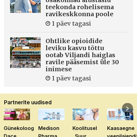
teekonda rohelisema
ravikeskkonna poole
1 päev tagasi
Ohtlike opioidide
leviku kasvu tõttu
ootab Viljandi haiglas
ravile pääsemist üle 30
inimese
1 päev tagasi
Partnerite uudised
Günekoloog
Medison
Koolitusel
Kaasaegne
Dace
Pharma
„Suur
veenilaiendi