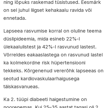
ning lõpuks raskemad tüsistused. Eesmärk
on sel juhul liigset kehakaalu ravida või
ennetada.
Lapseea rasvumise korral on oluline teema
düslipideemia, mida esineb 22%-l
ülekaalulistest ja 42%-l rasvunud lastest.
Võrreldes eakaaslastega on rasvunud lastel
ka kolmekordne risk hüpertensiooni
tekkeks. Kõrgenenud vererõhk lapseeas on
seotud kardiovaskulaarhaigusega
täiskasvanueas.
Ka 2. tüüpi diabeeti haigestumine on
noorenemas. Kui 25–35 aastat tagasi oli 2.