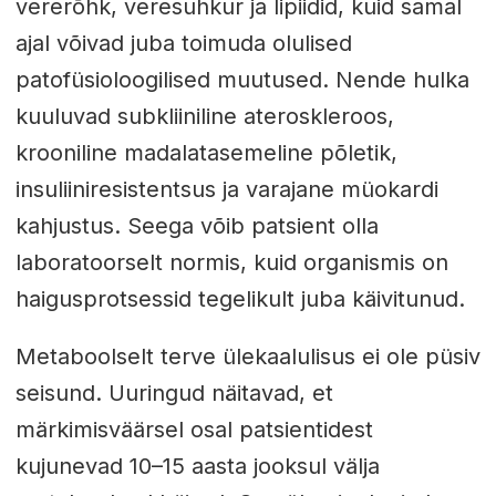
vererõhk, veresuhkur ja lipiidid, kuid samal
ajal võivad juba toimuda olulised
patofüsioloogilised muutused. Nende hulka
kuuluvad subkliiniline ateroskleroos,
krooniline madalatasemeline põletik,
insuliiniresistentsus ja varajane müokardi
kahjustus. Seega võib patsient olla
laboratoorselt normis, kuid organismis on
haigusprotsessid tegelikult juba käivitunud.
Metaboolselt terve ülekaalulisus ei ole püsiv
seisund. Uuringud näitavad, et
märkimisväärsel osal patsientidest
kujunevad 10–15 aasta jooksul välja