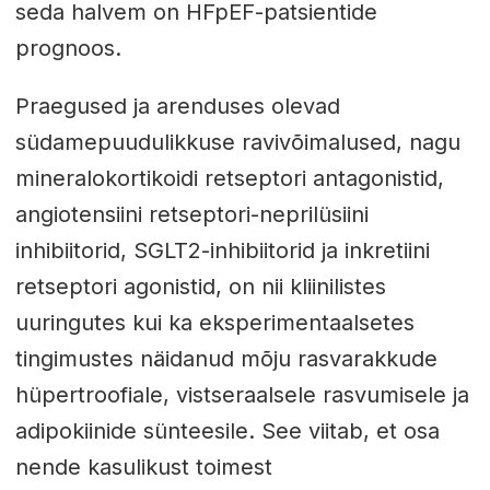
seda halvem on HFpEF-patsientide
prognoos.
Praegused ja arenduses olevad
südamepuudulikkuse ravivõimalused, nagu
mineralokortikoidi retseptori antagonistid,
angiotensiini retseptori-neprilüsiini
inhibiitorid, SGLT2-inhibiitorid ja inkretiini
retseptori agonistid, on nii kliinilistes
uuringutes kui ka eksperimentaalsetes
tingimustes näidanud mõju rasvarakkude
hüpertroofiale, vistseraalsele rasvumisele ja
adipokiinide sünteesile. See viitab, et osa
nende kasulikust toimest