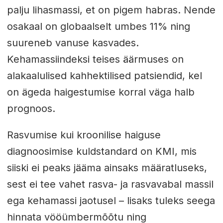
palju lihasmassi, et on pigem habras. Nende
osakaal on globaalselt umbes 11% ning
suureneb vanuse kasvades.
Kehamassiindeksi teises äärmuses on
alakaalulised kahhektilised patsiendid, kel
on ägeda haigestumise korral väga halb
prognoos.
Rasvumise kui kroonilise haiguse
diagnoosimise kuldstandard on KMI, mis
siiski ei peaks jääma ainsaks määratluseks,
sest ei tee vahet rasva- ja rasvavabal massil
ega kehamassi jaotusel – lisaks tuleks seega
hinnata vööümbermõõtu ning