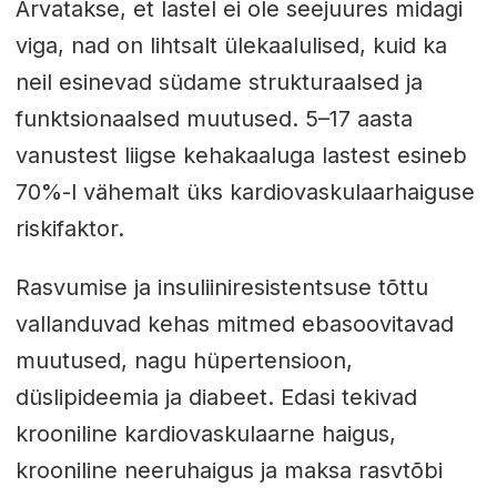
Arvatakse, et lastel ei ole seejuures midagi
viga, nad on lihtsalt ülekaalulised, kuid ka
neil esinevad südame strukturaalsed ja
funktsionaalsed muutused. 5–17 aasta
vanustest liigse kehakaaluga lastest esineb
70%-l vähemalt üks kardiovaskulaarhaiguse
riskifaktor.
Rasvumise ja insuliiniresistentsuse tõttu
vallanduvad kehas mitmed ebasoovitavad
muutused, nagu hüpertensioon,
düslipideemia ja diabeet. Edasi tekivad
krooniline kardiovaskulaarne haigus,
krooniline neeruhaigus ja maksa rasvtõbi