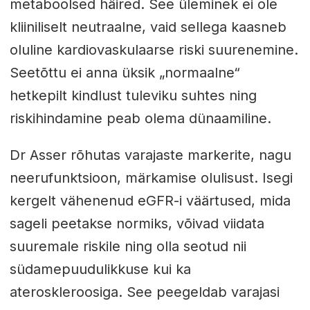
metaboolsed häired. See üleminek ei ole
kliiniliselt neutraalne, vaid sellega kaasneb
oluline kardiovaskulaarse riski suurenemine.
Seetõttu ei anna üksik „normaalne“
hetkepilt kindlust tuleviku suhtes ning
riskihindamine peab olema dünaamiline.
Dr Asser rõhutas varajaste markerite, nagu
neerufunktsioon, märkamise olulisust. Isegi
kergelt vähenenud eGFR-i väärtused, mida
sageli peetakse normiks, võivad viidata
suuremale riskile ning olla seotud nii
südamepuudulikkuse kui ka
ateroskleroosiga. See peegeldab varajasi