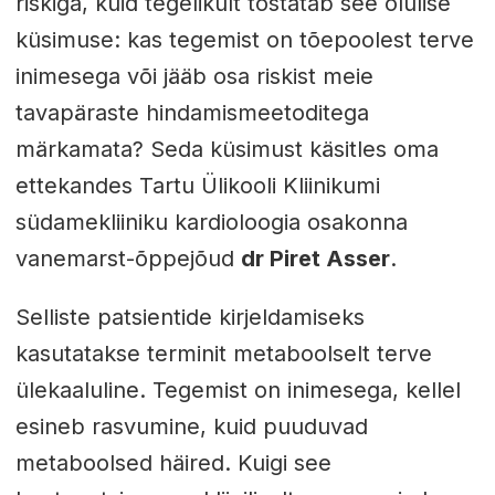
riskiga, kuid tegelikult tõstatab see olulise
küsimuse: kas tegemist on tõepoolest terve
inimesega või jääb osa riskist meie
tavapäraste hindamismeetoditega
märkamata? Seda küsimust käsitles oma
ettekandes Tartu Ülikooli Kliinikumi
südamekliiniku kardioloogia osakonna
vanemarst-õppejõud
dr Piret Asser
.
Selliste patsientide kirjeldamiseks
kasutatakse terminit metaboolselt terve
ülekaaluline. Tegemist on inimesega, kellel
esineb rasvumine, kuid puuduvad
metaboolsed häired. Kuigi see