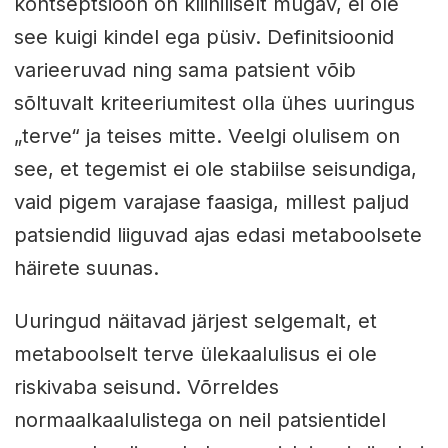
kontseptsioon on kliiniliselt mugav, ei ole
see kuigi kindel ega püsiv. Definitsioonid
varieeruvad ning sama patsient võib
sõltuvalt kriteeriumitest olla ühes uuringus
„terve“ ja teises mitte. Veelgi olulisem on
see, et tegemist ei ole stabiilse seisundiga,
vaid pigem varajase faasiga, millest paljud
patsiendid liiguvad ajas edasi metaboolsete
häirete suunas.
Uuringud näitavad järjest selgemalt, et
metaboolselt terve ülekaalulisus ei ole
riskivaba seisund. Võrreldes
normaalkaalulistega on neil patsientidel