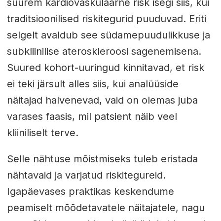
suurem kardiovaskulaarne risk isegi siis, kui
traditsioonilised riskitegurid puuduvad. Eriti
selgelt avaldub see südamepuudulikkuse ja
subkliinilise ateroskleroosi sagenemisena.
Suured kohort-uuringud kinnitavad, et risk
ei teki järsult alles siis, kui analüüside
näitajad halvenevad, vaid on olemas juba
varases faasis, mil patsient näib veel
kliiniliselt terve.
Selle nähtuse mõistmiseks tuleb eristada
nähtavaid ja varjatud riskitegureid.
Igapäevases praktikas keskendume
peamiselt mõõdetavatele näitajatele, nagu