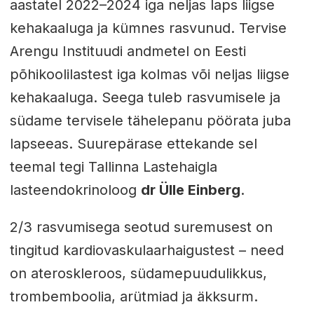
aastatel 2022–2024 iga neljas laps liigse
kehakaaluga ja kümnes rasvunud. Tervise
Arengu Instituudi andmetel on Eesti
põhikoolilastest iga kolmas või neljas liigse
kehakaaluga. Seega tuleb rasvumisele ja
südame tervisele tähelepanu pöörata juba
lapseeas. Suurepärase ettekande sel
teemal tegi Tallinna Lastehaigla
lasteendokrinoloog
dr Ülle Einberg
.
2/3 rasvumisega seotud suremusest on
tingitud kardiovaskulaarhaigustest – need
on ateroskleroos, südamepuudulikkus,
trombemboolia, arütmiad ja äkksurm.