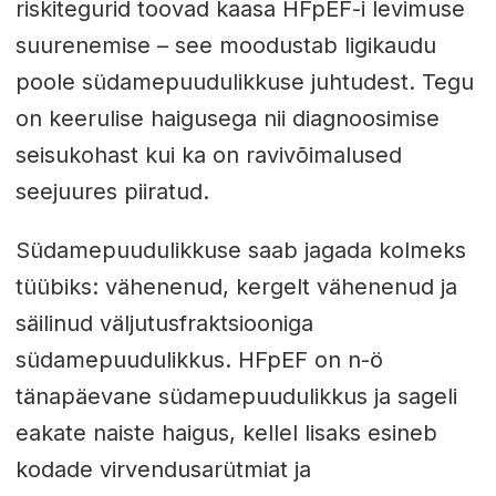
riskitegurid toovad kaasa HFpEF-i levimuse
suurenemise – see moodustab ligikaudu
poole südamepuudulikkuse juhtudest. Tegu
on keerulise haigusega nii diagnoosimise
seisukohast kui ka on ravivõimalused
seejuures piiratud.
Südamepuudulikkuse saab jagada kolmeks
tüübiks: vähenenud, kergelt vähenenud ja
säilinud väljutusfraktsiooniga
südamepuudulikkus. HFpEF on n-ö
tänapäevane südamepuudulikkus ja sageli
eakate naiste haigus, kellel lisaks esineb
kodade virvendusarütmiat ja