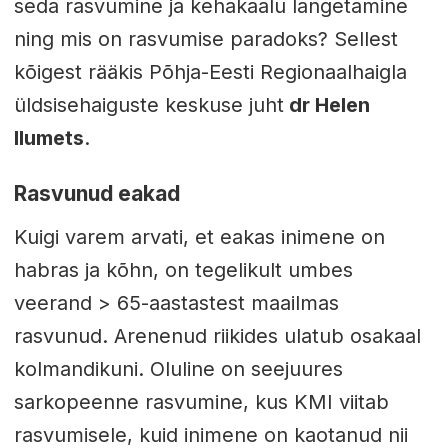
seda rasvumine ja kehakaalu langetamine
ning mis on rasvumise paradoks? Sellest
kõigest rääkis Põhja-Eesti Regionaalhaigla
üldsisehaiguste keskuse juht
dr Helen
Ilumets
.
Rasvunud eakad
Kuigi varem arvati, et eakas inimene on
habras ja kõhn, on tegelikult umbes
veerand > 65-aastastest maailmas
rasvunud. Arenenud riikides ulatub osakaal
kolmandikuni. Oluline on seejuures
sarkopeenne rasvumine, kus KMI viitab
rasvumisele, kuid inimene on kaotanud nii