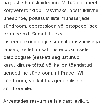
haigust, sh düslipideemia, 2. tüüpi diabeet,
kõrgvererõhktõbi, rasvmaks, obstruktiivne
uneapnoe, polütsüstiliste munasarjade
sündroom, depressioon või ortopeedilised
probleemid. Samuti tuleks
lasteendokrinoloogile suunata rasvumisega
lapsed, kellel on kahtlus endokriinsele
patoloogiale (eeskätt aeglustunud
kasvukiiruse tõttu) või kel on tõendatud
geneetiline sündroom, nt Prader-Willi
sündroom, või kahtlus geneetilisele
sündroomile.
Arvestades rasvumise laialdast levikut,