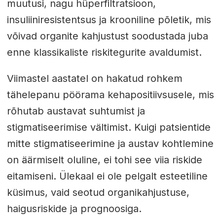
muutusi, nagu hüperfiltratsioon,
insuliiniresistentsus ja krooniline põletik, mis
võivad organite kahjustust soodustada juba
enne klassikaliste riskitegurite avaldumist.
Viimastel aastatel on hakatud rohkem
tähelepanu pöörama kehapositiivsusele, mis
rõhutab austavat suhtumist ja
stigmatiseerimise vältimist. Kuigi patsientide
mitte stigmatiseerimine ja austav kohtlemine
on äärmiselt oluline, ei tohi see viia riskide
eitamiseni. Ülekaal ei ole pelgalt esteetiline
küsimus, vaid seotud organikahjustuse,
haigusriskide ja prognoosiga.