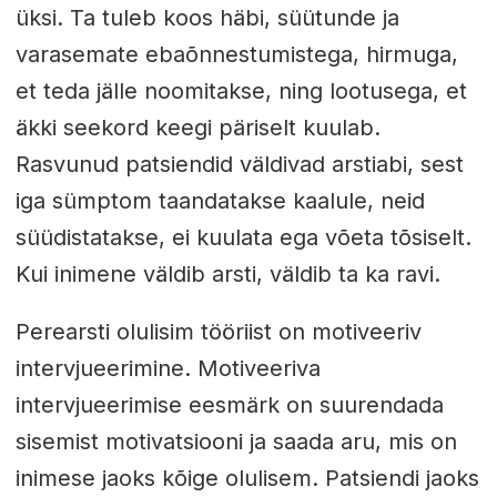
üksi. Ta tuleb koos häbi, süütunde ja
varasemate ebaõnnestumistega, hirmuga,
et teda jälle noomitakse, ning lootusega, et
äkki seekord keegi päriselt kuulab.
Rasvunud patsiendid väldivad arstiabi, sest
iga sümptom taandatakse kaalule, neid
süüdistatakse, ei kuulata ega võeta tõsiselt.
Kui inimene väldib arsti, väldib ta ka ravi.
Perearsti olulisim tööriist on motiveeriv
intervjueerimine. Motiveeriva
intervjueerimise eesmärk on suurendada
sisemist motivatsiooni ja saada aru, mis on
inimese jaoks kõige olulisem. Patsiendi jaoks