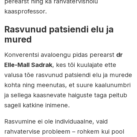
perearst ning ka rahvatervishoiu
kaasprofessor.
Rasvunud patsiendi elu ja
mured
Konverentsi avaloengu pidas perearst
dr
Elle-Mall Sadrak
, kes tõi kuulajate ette
valusa tõe rasvunud patsiendi elu ja murede
kohta ning meenutas, et suure kaalunumbri
ja sellega kaasnevate haiguste taga peitub
sageli katkine inimene.
Rasvumine ei ole individuaalne, vaid
rahvatervise probleem – rohkem kui pool