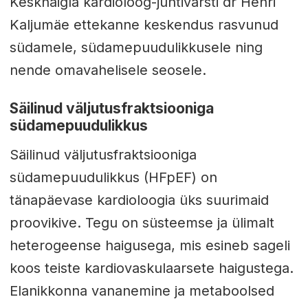
Keskhaigla kardioloog-juhtivarsti dr Henri
Kaljumäe ettekanne keskendus rasvunud
südamele, südamepuudulikkusele ning
nende omavahelisele seosele.
Säilinud väljutusfraktsiooniga
südamepuudulikkus
Säilinud väljutusfraktsiooniga
südamepuudulikkus (HFpEF) on
tänapäevase kardioloogia üks suurimaid
proovikive. Tegu on süsteemse ja ülimalt
heterogeense haigusega, mis esineb sageli
koos teiste kardiovaskulaarsete haigustega.
Elanikkonna vananemine ja metaboolsed