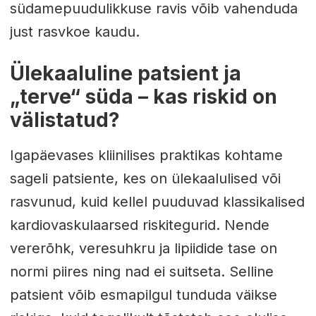
südamepuudulikkuse ravis võib vahenduda
just rasvkoe kaudu.
Ülekaaluline patsient ja
„terve“ süda – kas riskid on
välistatud?
Igapäevases kliinilises praktikas kohtame
sageli patsiente, kes on ülekaalulised või
rasvunud, kuid kellel puuduvad klassikalised
kardiovaskulaarsed riskitegurid. Nende
vererõhk, veresuhkru ja lipiidide tase on
normi piires ning nad ei suitseta. Selline
patsient võib esmapilgul tunduda väikse