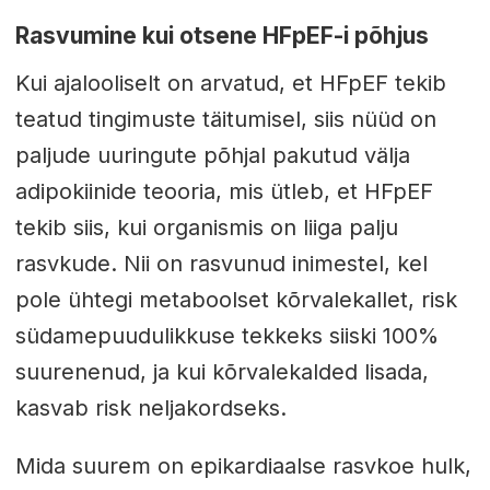
Rasvumine kui otsene HFpEF-i põhjus
Kui ajalooliselt on arvatud, et HFpEF tekib
teatud tingimuste täitumisel, siis nüüd on
paljude uuringute põhjal pakutud välja
adipokiinide teooria, mis ütleb, et HFpEF
tekib siis, kui organismis on liiga palju
rasvkude. Nii on rasvunud inimestel, kel
pole ühtegi metaboolset kõrvalekallet, risk
südamepuudulikkuse tekkeks siiski 100%
suurenenud, ja kui kõrvalekalded lisada,
kasvab risk neljakordseks.
Mida suurem on epikardiaalse rasvkoe hulk,