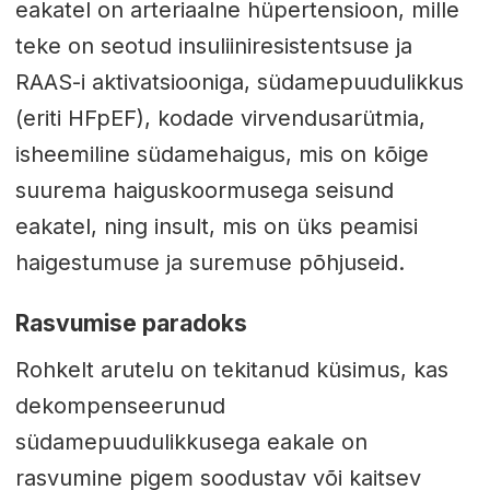
eakatel on arteriaalne hüpertensioon, mille
teke on seotud insuliiniresistentsuse ja
RAAS-i aktivatsiooniga, südamepuudulikkus
(eriti HFpEF), kodade virvendusarütmia,
isheemiline südamehaigus, mis on kõige
suurema haiguskoormusega seisund
eakatel, ning insult, mis on üks peamisi
haigestumuse ja suremuse põhjuseid.
Rasvumise paradoks
Rohkelt arutelu on tekitanud küsimus, kas
dekompenseerunud
südamepuudulikkusega eakale on
rasvumine pigem soodustav või kaitsev