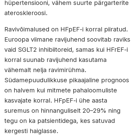
hüpertensiooni, vähem suurte pärgarterite
ateroskleroosi.
Ravivõimalused on HFpEF-i korral piiratud.
Euroopa viimane ravijuhend soovitab raviks
vaid SGLT2 inhibiitoreid, samas kui HFrEF-i
korral suunab ravijuhend kasutama
vähemalt nelja ravimirühma.
Südamepuudulikkuse pikaajaline prognoos
on halvem kui mitmete pahaloomuliste
kasvajate korral. HFpEF-i ühe aasta
suremus on hinnanguliselt 20–29% ning
tegu on ka patsientidega, kes satuvad
kergesti haiglasse.