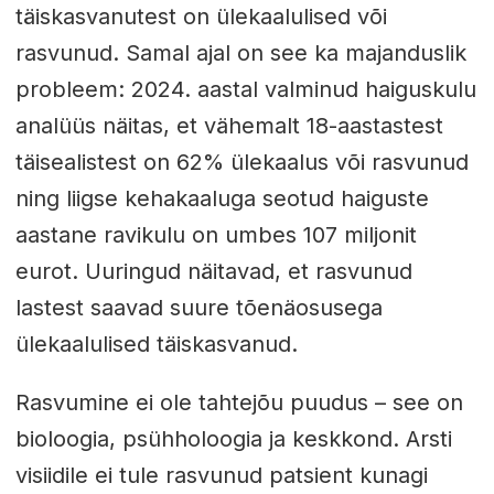
täiskasvanutest on ülekaalulised või
rasvunud. Samal ajal on see ka majanduslik
probleem: 2024. aastal valminud haiguskulu
analüüs näitas, et vähemalt 18-aastastest
täisealistest on 62% ülekaalus või rasvunud
ning liigse kehakaaluga seotud haiguste
aastane ravikulu on umbes 107 miljonit
eurot. Uuringud näitavad, et rasvunud
lastest saavad suure tõenäosusega
ülekaalulised täiskasvanud.
Rasvumine ei ole tahtejõu puudus – see on
bioloogia, psühholoogia ja keskkond. Arsti
visiidile ei tule rasvunud patsient kunagi