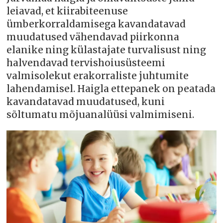
leiavad, et kiirabiteenuse
ümberkorraldamisega kavandatavad
muudatused vähendavad piirkonna
elanike ning külastajate turvalisust ning
halvendavad tervishoiusüsteemi
valmisolekut erakorraliste juhtumite
lahendamisel. Haigla ettepanek on peatada
kavandatavad muudatused, kuni
sõltumatu mõjuanalüüsi valmimiseni.