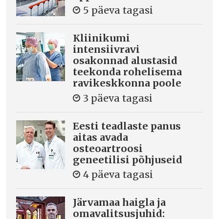
5 päeva tagasi
Kliinikumi
intensiivravi
osakonnad alustasid
teekonda rohelisema
ravikeskkonna poole
3 päeva tagasi
Eesti teadlaste panus
aitas avada
osteoartroosi
geneetilisi põhjuseid
4 päeva tagasi
Järvamaa haigla ja
omavalitsusjuhid: