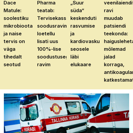
Dace
Pharma
„Suur
veenilaiendi
Matule:
teatab:
süda“
ravi
soolestiku
Tervisekassa
keskenduti
muudab
mikrobioota
soodusravimite
rasvumise
patsiendi
ja naise
loetellu
ja
teekonda:
tervis on
lisati uus
kardiovaskulaarhaiguste
haiguslehet
väga
100%-lise
seosele
mõlemad
tihedalt
soodustusega
läbi
jalad
seotud
ravim
elukaare
korraga,
antikoagula
katkestama