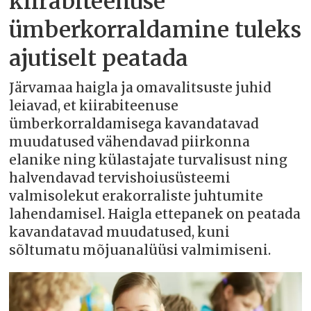
kiirabiteenuse
ümberkorraldamine tuleks
ajutiselt peatada
Järvamaa haigla ja omavalitsuste juhid
leiavad, et kiirabiteenuse
ümberkorraldamisega kavandatavad
muudatused vähendavad piirkonna
elanike ning külastajate turvalisust ning
halvendavad tervishoiusüsteemi
valmisolekut erakorraliste juhtumite
lahendamisel. Haigla ettepanek on peatada
kavandatavad muudatused, kuni
sõltumatu mõjuanalüüsi valmimiseni.