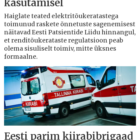
kasutamisel
Haiglate teated elektritõukeratastega
toimunud raskete õnnetuste sagenemisest
näitavad Eesti Patsientide Liidu hinnangul,
et renditõukerataste regulatsioon peab
olema sisuliselt toimiv, mitte üksnes
formaalne.
Eesti parim kiirabibrigaad