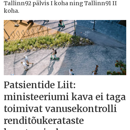
Tallinn92 pälvis I koha ning Tallinn91 II
koha.
Patsientide Liit:
ministeeriumi kava ei taga
toimivat vanusekontrolli
renditõukerataste