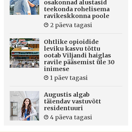
osakonnad alustasid
teekonda rohelisema
ravikeskkonna poole
2 päeva tagasi
Ohtlike opioidide
leviku kasvu tõttu
ootab Viljandi haiglas
ravile pääsemist üle 30
inimese
1 päev tagasi
Augustis algab
täiendav vastuvõtt
residentuuri
4 päeva tagasi