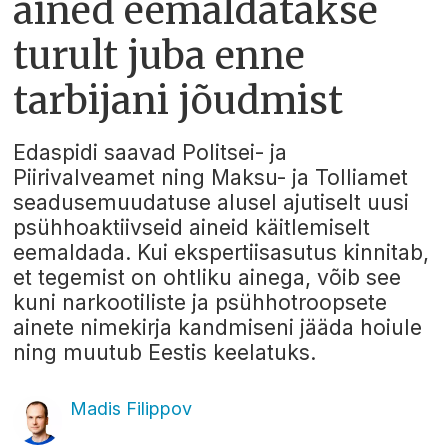
ained eemaldatakse
turult juba enne
tarbijani jõudmist
Edaspidi saavad Politsei- ja
Piirivalveamet ning Maksu- ja Tolliamet
seadusemuudatuse alusel ajutiselt uusi
psühhoaktiivseid aineid käitlemiselt
eemaldada. Kui ekspertiisasutus kinnitab,
et tegemist on ohtliku ainega, võib see
kuni narkootiliste ja psühhotroopsete
ainete nimekirja kandmiseni jääda hoiule
ning muutub Eestis keelatuks.
Madis Filippov