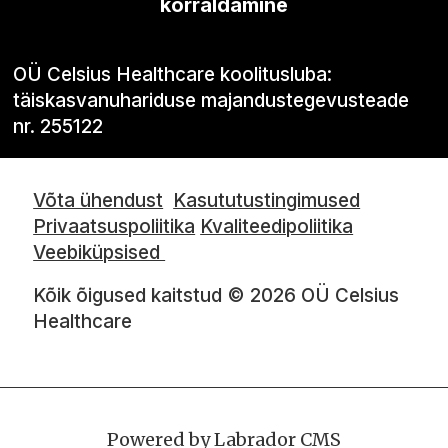
korraldamine
OÜ Celsius Healthcare koolitusluba:
täiskasvanuhariduse majandustegevusteade
nr. 255122
Võta ühendust
Kasututustingimused
Privaatsuspoliitika
Kvaliteedipoliitika
Veebiküpsised
Kõik õigused kaitstud © 2026 OÜ Celsius
Healthcare
Powered by Labrador CMS