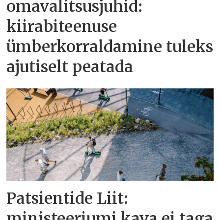
omavalitsusjuhid:
kiirabiteenuse
ümberkorraldamine tuleks
ajutiselt peatada
Patsientide Liit:
ministeeriumi kava ei taga