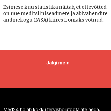
Esimese kuu statistika näitab, et ettevõtted
on uue meditsiiniseadmete ja abivahendite
andmekogu (MSA) kiiresti omaks võtnud.
Jälgi meid
Med24 hoiab kokku tervishoiutöötajate aega,