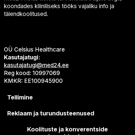
koondades kliiniliseks tööks vajaliku info ja
täiendkoolitused.
OÜ Celsius Healthcare
Kasutajatugi:
kasutajatugi@med24.ee
Reg kood: 10997069
KMKR: EE100945900
Tellimine
Reklaam ja turundusteenused
Koolituste ja konverentside