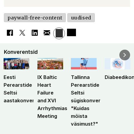
paywall-free-content
uudised
Konverentsid
Eesti
IX Baltic
Tallinna
Diabeediko
Perearstide
Heart
Perearstide
Seltsi
Failure
Seltsi
aastakonverents
and XVI
sügiskonverents
Arrhythmias
"Kuidas
Meeting
mõista
väsimust?"