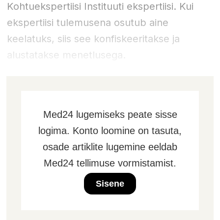
Kohtuekspertiisi Instituuti ekspertiisi. Kui
ekspertiisi tulemusena osutub aine
keelatuks, siis see konfiskeeritakse ja
alustatakse menetlusega.
Med24 lugemiseks peate sisse
logima. Konto loomine on tasuta,
osade artiklite lugemine eeldab
Med24 tellimuse vormistamist.
Sisene