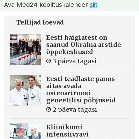
Ava Med24 koolituskalender
siit
Tellijad loevad
Eesti haiglatest on
saanud Ukraina arstide
õppekeskused
3 päeva tagasi
Eesti teadlaste panus
aitas avada
osteoartroosi
geneetilisi põhjuseid
2 päeva tagasi
Kliinikumi
intensiivravi