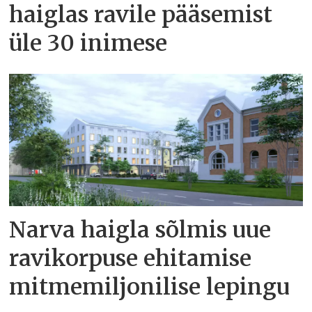
haiglas ravile pääsemist
üle 30 inimese
Narva haigla sõlmis uue
ravikorpuse ehitamise
mitmemiljonilise lepingu