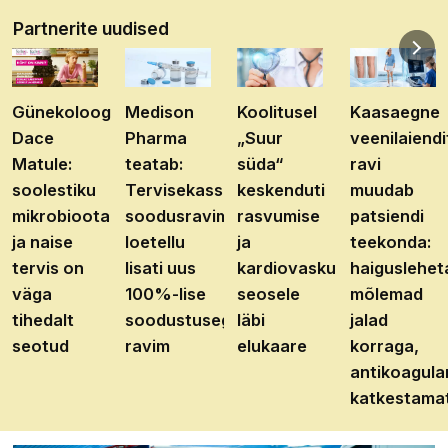
Partnerite uudised
Günekoloog
Medison
Koolitusel
Kaasaegne
Dace
Pharma
„Suur
veenilaiendi
Matule:
teatab:
süda“
ravi
soolestiku
Tervisekassa
keskenduti
muudab
mikrobioota
soodusravimite
rasvumise
patsiendi
ja naise
loetellu
ja
teekonda:
tervis on
lisati uus
kardiovaskulaarhaiguste
haiguslehet
väga
100%-lise
seosele
mõlemad
tihedalt
soodustusega
läbi
jalad
seotud
ravim
elukaare
korraga,
antikoagula
katkestama