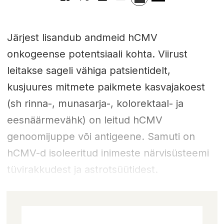
Järjest lisandub andmeid hCMV
onkogeense potentsiaali kohta. Viirust
leitakse sageli vähiga patsientidelt,
kusjuures mitmete paikmete kasvajakoest
(sh rinna-, munasarja-, kolorektaal- ja
eesnäärmevähk) on leitud hCMV
genoomijuppe või antigeene. Samuti on
hCMV-d isoleeritud inimeste närvisüsteemi
tüvirakkudest ja astrotsüütidest.