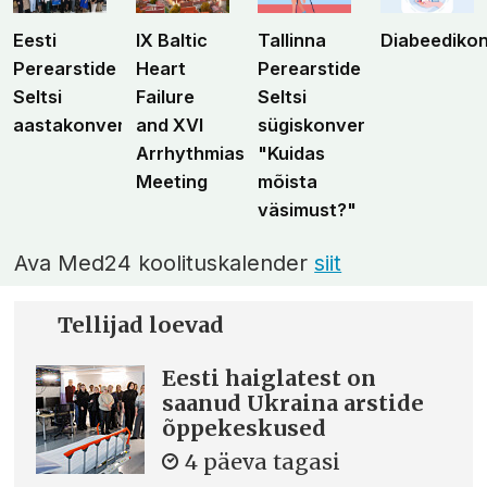
Eesti
IX Baltic
Tallinna
Diabeediko
Perearstide
Heart
Perearstide
Seltsi
Failure
Seltsi
aastakonverents
and XVI
sügiskonverents
Arrhythmias
"Kuidas
Meeting
mõista
väsimust?"
Ava Med24 koolituskalender
siit
Tellijad loevad
Eesti haiglatest on
saanud Ukraina arstide
õppekeskused
4 päeva tagasi