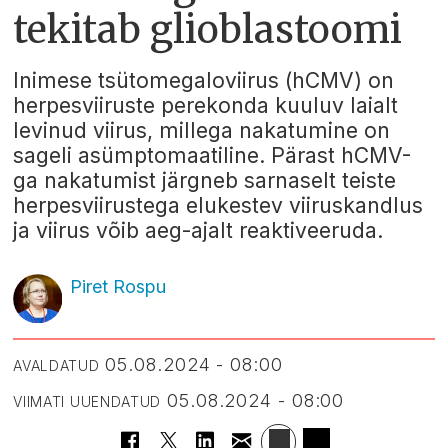
tekitab glioblastoomi
Inimese tsütomegaloviirus (hCMV) on
herpesviiruste perekonda kuuluv laialt
levinud viirus, millega nakatumine on
sageli asümptomaatiline. Pärast hCMV-
ga nakatumist järgneb sarnaselt teiste
herpesviirustega elukestev viiruskandlus
ja viirus võib aeg-ajalt reaktiveeruda.
Piret Rospu
05.08.2024 - 08:00
AVALDATUD
05.08.2024 - 08:00
VIIMATI UUENDATUD