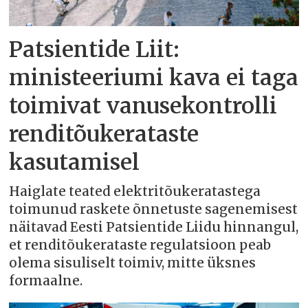
Patsientide Liit:
ministeeriumi kava ei taga
toimivat vanusekontrolli
renditõukerataste
kasutamisel
Haiglate teated elektritõukeratastega
toimunud raskete õnnetuste sagenemisest
näitavad Eesti Patsientide Liidu hinnangul,
et renditõukerataste regulatsioon peab
olema sisuliselt toimiv, mitte üksnes
formaalne.