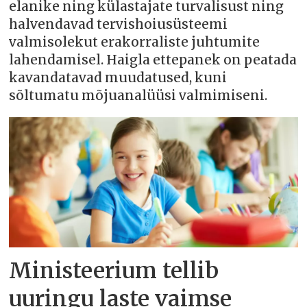
elanike ning külastajate turvalisust ning
halvendavad tervishoiusüsteemi
valmisolekut erakorraliste juhtumite
lahendamisel. Haigla ettepanek on peatada
kavandatavad muudatused, kuni
sõltumatu mõjuanalüüsi valmimiseni.
Ministeerium tellib
uuringu laste vaimse