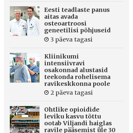
Eesti teadlaste panus
aitas avada
osteoartroosi
geneetilisi põhjuseid
3 päeva tagasi
Kliinikumi
intensiivravi
osakonnad alustasid
teekonda rohelisema
ravikeskkonna poole
2 päeva tagasi
Ohtlike opioidide
leviku kasvu tõttu
ootab Viljandi haiglas
ravile pääsemist üle 30