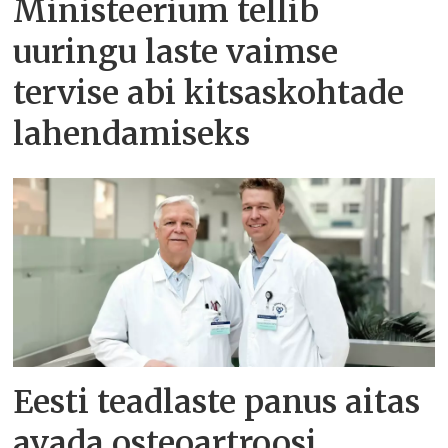
Ministeerium tellib
uuringu laste vaimse
tervise abi kitsaskohtade
lahendamiseks
Eesti teadlaste panus aitas
avada osteoartroosi