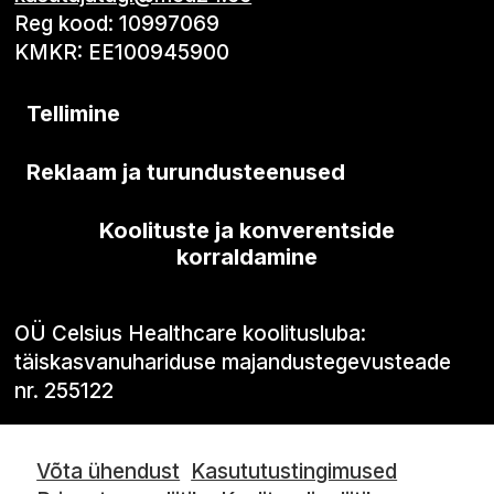
Reg kood: 10997069
KMKR: EE100945900
Tellimine
Reklaam ja turundusteenused
Koolituste ja konverentside
korraldamine
OÜ Celsius Healthcare koolitusluba:
täiskasvanuhariduse majandustegevusteade
nr. 255122
Võta ühendust
Kasututustingimused