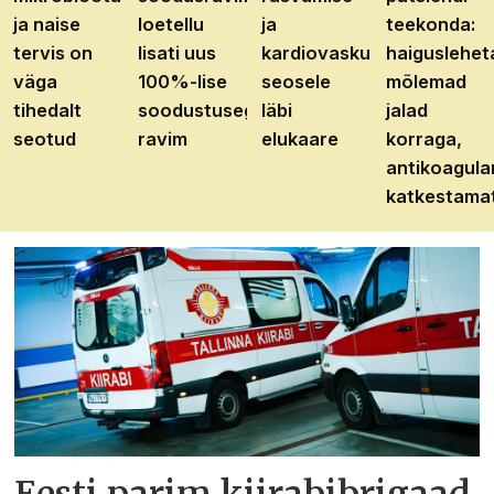
ja naise
loetellu
ja
teekonda:
tervis on
lisati uus
kardiovaskulaarhaiguste
haiguslehet
väga
100%-lise
seosele
mõlemad
tihedalt
soodustusega
läbi
jalad
seotud
ravim
elukaare
korraga,
antikoagula
katkestama
Eesti parim kiirabibrigaad