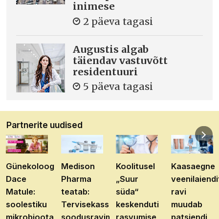
inimese
2 päeva tagasi
Augustis algab
täiendav vastuvõtt
residentuuri
5 päeva tagasi
Partnerite uudised
Günekoloog
Medison
Koolitusel
Kaasaegne
Dace
Pharma
„Suur
veenilaiendi
Matule:
teatab:
süda“
ravi
soolestiku
Tervisekassa
keskenduti
muudab
mikrobioota
soodusravimite
rasvumise
patsiendi