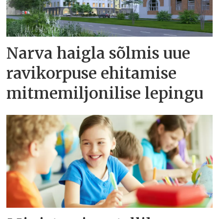
Narva haigla sõlmis uue
ravikorpuse ehitamise
mitmemiljonilise lepingu