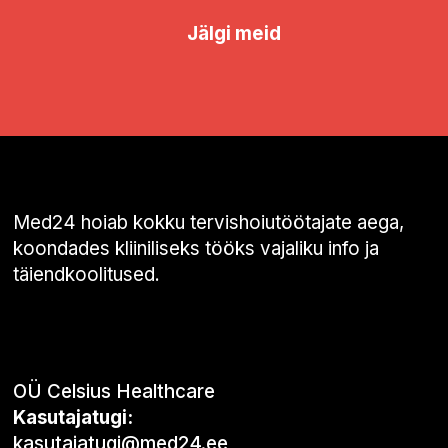
Jälgi meid
Med24 hoiab kokku tervishoiutöötajate aega,
koondades kliiniliseks tööks vajaliku info ja
täiendkoolitused.
OÜ Celsius Healthcare
Kasutajatugi:
kasutajatugi@med24.ee