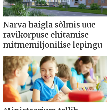
Narva haigla sõlmis uue
ravikorpuse ehitamise
mitmemiljonilise lepingu