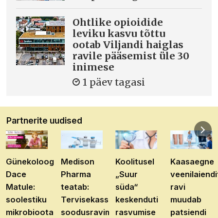
Ohtlike opioidide
leviku kasvu tõttu
ootab Viljandi haiglas
ravile pääsemist üle 30
inimese
1 päev tagasi
Partnerite uudised
Günekoloog
Medison
Koolitusel
Kaasaegne
Dace
Pharma
„Suur
veenilaiendi
Matule:
teatab:
süda“
ravi
soolestiku
Tervisekassa
keskenduti
muudab
mikrobioota
soodusravimite
rasvumise
patsiendi