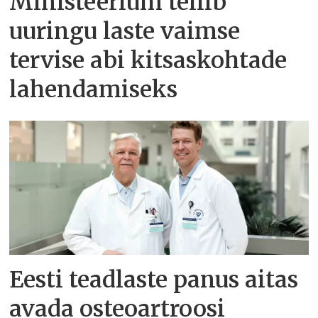
Ministeerium tellib
uuringu laste vaimse
tervise abi kitsaskohtade
lahendamiseks
Eesti teadlaste panus aitas
avada osteoartroosi