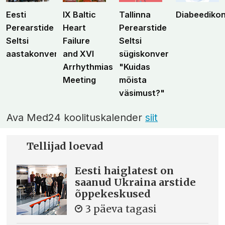
Eesti
IX Baltic
Tallinna
Diabeediko
Perearstide
Heart
Perearstide
Seltsi
Failure
Seltsi
aastakonverents
and XVI
sügiskonverents
Arrhythmias
"Kuidas
Meeting
mõista
väsimust?"
Ava Med24 koolituskalender
siit
Tellijad loevad
Eesti haiglatest on
saanud Ukraina arstide
õppekeskused
3 päeva tagasi