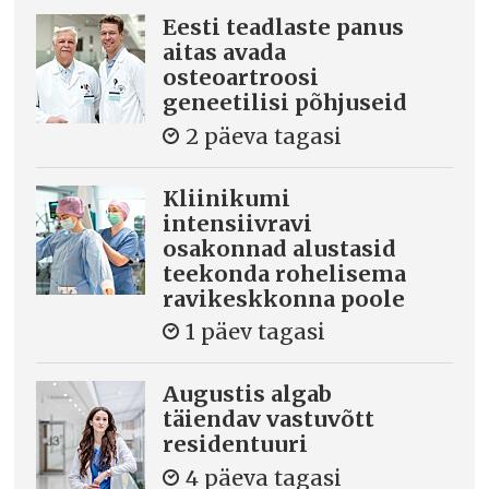
Eesti teadlaste panus
aitas avada
osteoartroosi
geneetilisi põhjuseid
2 päeva tagasi
Kliinikumi
intensiivravi
osakonnad alustasid
teekonda rohelisema
ravikeskkonna poole
1 päev tagasi
Augustis algab
täiendav vastuvõtt
residentuuri
4 päeva tagasi