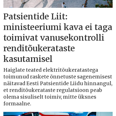
Patsientide Liit:
ministeeriumi kava ei taga
toimivat vanusekontrolli
renditõukerataste
kasutamisel
Haiglate teated elektritõukeratastega
toimunud raskete õnnetuste sagenemisest
näitavad Eesti Patsientide Liidu hinnangul,
et renditõukerataste regulatsioon peab
olema sisuliselt toimiv, mitte üksnes
formaalne.