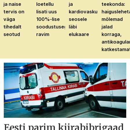
ja naise
loetellu
ja
teekonda:
tervis on
lisati uus
kardiovaskulaarhaiguste
haiguslehet
väga
100%-lise
seosele
mõlemad
tihedalt
soodustusega
läbi
jalad
seotud
ravim
elukaare
korraga,
antikoagula
katkestama
Eesti parim kiirabibrigaad