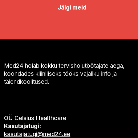
Jälgi meid
Med24 hoiab kokku tervishoiutöötajate aega,
koondades kliiniliseks tööks vajaliku info ja
täiendkoolitused.
OÜ Celsius Healthcare
Kasutajatugi:
kasutajatugi@med24.ee