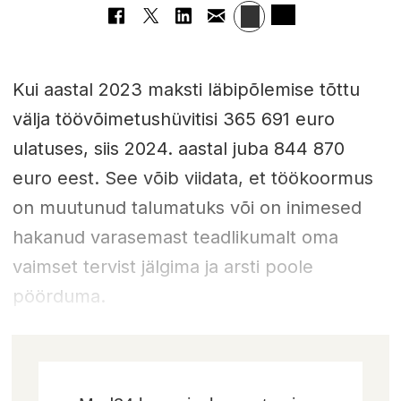
Kui aastal 2023 maksti läbipõlemise tõttu
välja töövõimetushüvitisi 365 691 euro
ulatuses, siis 2024. aastal juba 844 870
euro eest. See võib viidata, et töökoormus
on muutunud talumatuks või on inimesed
hakanud varasemast teadlikumalt oma
vaimset tervist jälgima ja arsti poole
pöörduma.