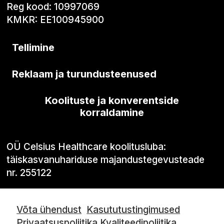
Reg kood: 10997069
KMKR: EE100945900
Tellimine
Reklaam ja turundusteenused
Koolituste ja konverentside
korraldamine
OÜ Celsius Healthcare koolitusluba:
täiskasvanuhariduse majandustegevusteade
nr. 255122
Võta ühendust
Kasututustingimused
Privaatsuspoliitika
Kvaliteedipoliitika