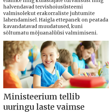
elanike ning külastajate turvalisust ning
halvendavad tervishoiusüsteemi
valmisolekut erakorraliste juhtumite
lahendamisel. Haigla ettepanek on peatada
kavandatavad muudatused, kuni
sõltumatu mõjuanalüüsi valmimiseni.
Ministeerium tellib
uuringu laste vaimse