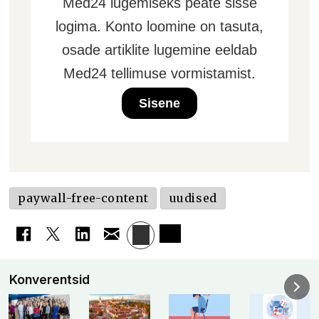
Med24 lugemiseks peate sisse
logima. Konto loomine on tasuta,
osade artiklite lugemine eeldab
Med24 tellimuse vormistamist.
Sisene
paywall-free-content
uudised
Konverentsid