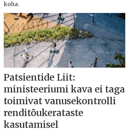
koha.
Patsientide Liit:
ministeeriumi kava ei taga
toimivat vanusekontrolli
renditõukerataste
kasutamisel