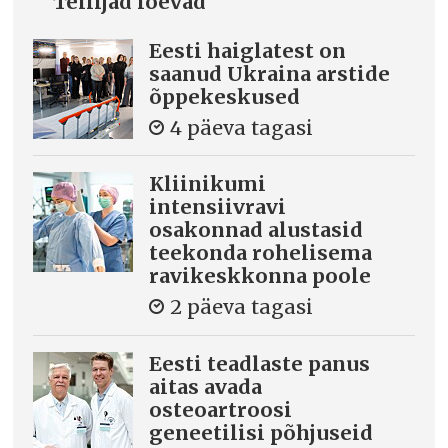
Tellijad loevad
Eesti haiglatest on
saanud Ukraina arstide
õppekeskused
4 päeva tagasi
Kliinikumi
intensiivravi
osakonnad alustasid
teekonda rohelisema
ravikeskkonna poole
2 päeva tagasi
Eesti teadlaste panus
aitas avada
osteoartroosi
geneetilisi põhjuseid