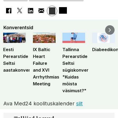
Konverentsid
Eesti
IX Baltic
Tallinna
Diabeediko
Perearstide
Heart
Perearstide
Seltsi
Failure
Seltsi
aastakonverents
and XVI
sügiskonverents
Arrhythmias
"Kuidas
Meeting
mõista
väsimust?"
Ava Med24 koolituskalender
siit