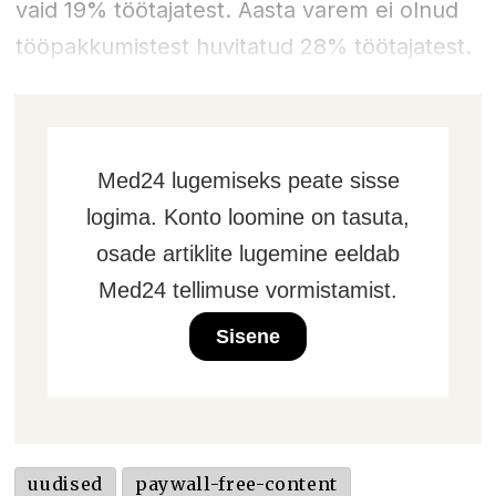
vaid 19% töötajatest. Aasta varem ei olnud
tööpakkumistest huvitatud 28% töötajatest.
Med24 lugemiseks peate sisse
logima. Konto loomine on tasuta,
osade artiklite lugemine eeldab
Med24 tellimuse vormistamist.
Sisene
uudised
paywall-free-content