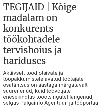
TEGIJAID | Kõige
madalam on
konkurents
töökohtadele
tervishoius ja
hariduses
Aktiivselt tööd otsivate ja
tööpakkumistele avatud töötajate
osatähtsus on aastaga märgatavalt
suurenenud, kuid töövõtjate
enesekindlus tööotsingutel langenud,
selgus Palgainfo Agentuuri ja tööportaali