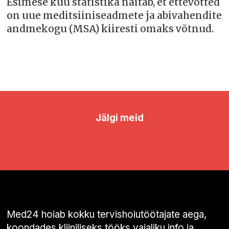
Esimese kuu statistika näitab, et ettevõtted
on uue meditsiiniseadmete ja abivahendite
andmekogu (MSA) kiiresti omaks võtnud.
Jälgi meid
Med24 hoiab kokku tervishoiutöötajate aega,
koondades kliiniliseks tööks vajaliku info ja