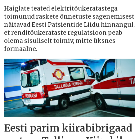
Haiglate teated elektritõukeratastega
toimunud raskete õnnetuste sagenemisest
näitavad Eesti Patsientide Liidu hinnangul,
et renditõukerataste regulatsioon peab
olema sisuliselt toimiv, mitte üksnes
formaalne.
Eesti parim kiirabibrigaad