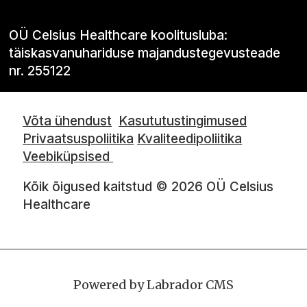
OÜ Celsius Healthcare koolitusluba:
täiskasvanuhariduse majandustegevusteade
nr. 255122
Võta ühendust
Kasututustingimused
Privaatsuspoliitika
Kvaliteedipoliitika
Veebiküpsised
Kõik õigused kaitstud © 2026 OÜ Celsius
Healthcare
Powered by Labrador CMS