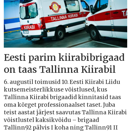
Eesti parim kiirabibrigaad
on taas Tallinna Kiirabil
6. augustil toimusid 10. Eesti Kiirabi Liidu
kutsemeisterlikkuse võistlused, kus
Tallinna Kiirabi brigaadid kinnitasid taas
oma kõrget professionaalset taset. Juba
teist aastat järjest saavutas Tallinna Kiirabi
võistlustel kaksikvõidu – brigaad
Tallinn92 pälvis I koha ning Tallinn91 II