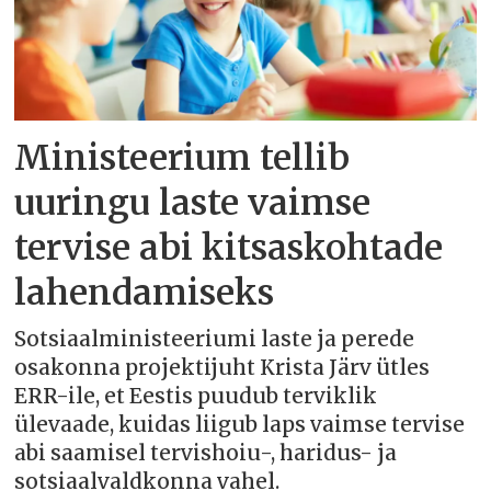
Ministeerium tellib
uuringu laste vaimse
tervise abi kitsaskohtade
lahendamiseks
Sotsiaalministeeriumi laste ja perede
osakonna projektijuht Krista Järv ütles
ERR-ile, et Eestis puudub terviklik
ülevaade, kuidas liigub laps vaimse tervise
abi saamisel tervishoiu-, haridus- ja
sotsiaalvaldkonna vahel.