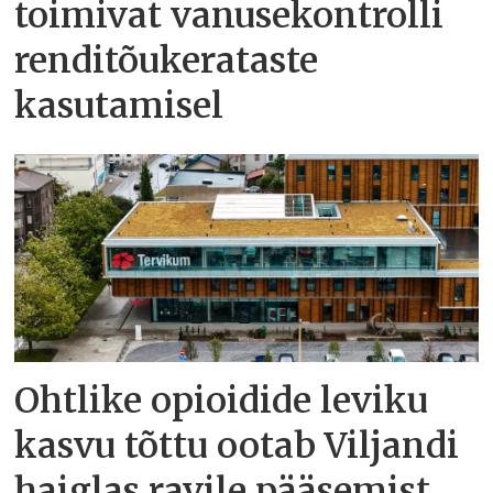
toimivat vanusekontrolli
renditõukerataste
kasutamisel
Ohtlike opioidide leviku
kasvu tõttu ootab Viljandi
haiglas ravile pääsemist