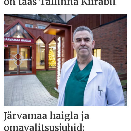
on taas Tallinna Kiirabil
Järvamaa haigla ja
omavalitsusjuhid: