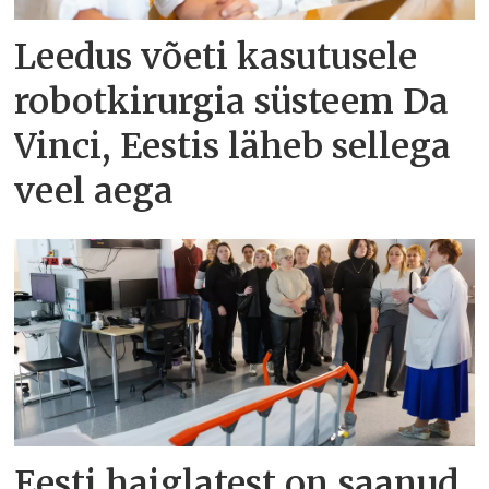
Leedus võeti kasutusele
robotkirurgia süsteem Da
Vinci, Eestis läheb sellega
veel aega
Eesti haiglatest on saanud