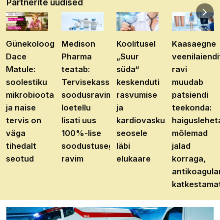
Partnerite uudised
Günekoloog
Medison
Koolitusel
Kaasaegne
Dace
Pharma
„Suur
veenilaiendi
Matule:
teatab:
süda“
ravi
soolestiku
Tervisekassa
keskenduti
muudab
mikrobioota
soodusravimite
rasvumise
patsiendi
ja naise
loetellu
ja
teekonda:
tervis on
lisati uus
kardiovaskulaarhaiguste
haiguslehet
väga
100%-lise
seosele
mõlemad
tihedalt
soodustusega
läbi
jalad
seotud
ravim
elukaare
korraga,
antikoagula
katkestama