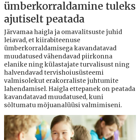
ümberkorraldamine tuleks
ajutiselt peatada
Järvamaa haigla ja omavalitsuste juhid
leiavad, et kiirabiteenuse
ümberkorraldamisega kavandatavad
muudatused vähendavad piirkonna
elanike ning külastajate turvalisust ning
halvendavad tervishoiusüsteemi
valmisolekut erakorraliste juhtumite
lahendamisel. Haigla ettepanek on peatada
kavandatavad muudatused, kuni
sõltumatu mõjuanalüüsi valmimiseni.