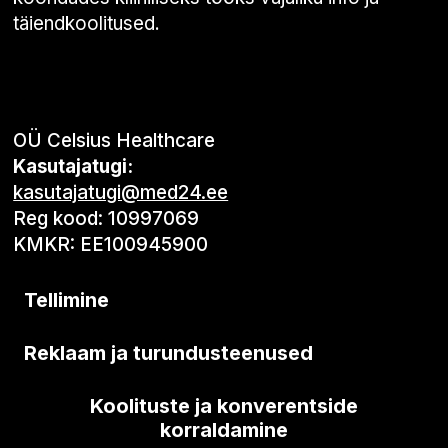
täiendkoolitused.
OÜ Celsius Healthcare
Kasutajatugi:
kasutajatugi@med24.ee
Reg kood: 10997069
KMKR: EE100945900
Tellimine
Reklaam ja turundusteenused
Koolituste ja konverentside
korraldamine