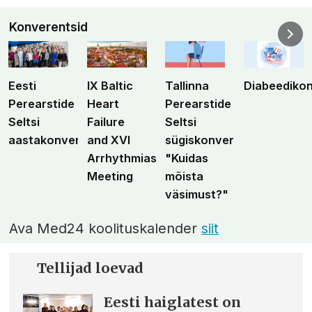
Konverentsid
Eesti
IX Baltic
Tallinna
Diabeediko
Perearstide
Heart
Perearstide
Seltsi
Failure
Seltsi
aastakonverents
and XVI
sügiskonverents
Arrhythmias
"Kuidas
Meeting
mõista
väsimust?"
Ava Med24 koolituskalender
siit
Tellijad loevad
Eesti haiglatest on