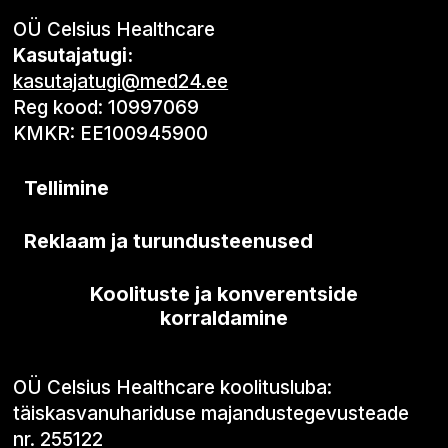
OÜ Celsius Healthcare
Kasutajatugi:
kasutajatugi@med24.ee
Reg kood: 10997069
KMKR: EE100945900
Tellimine
Reklaam ja turundusteenused
Koolituste ja konverentside
korraldamine
OÜ Celsius Healthcare koolitusluba:
täiskasvanuhariduse majandustegevusteade
nr. 255122