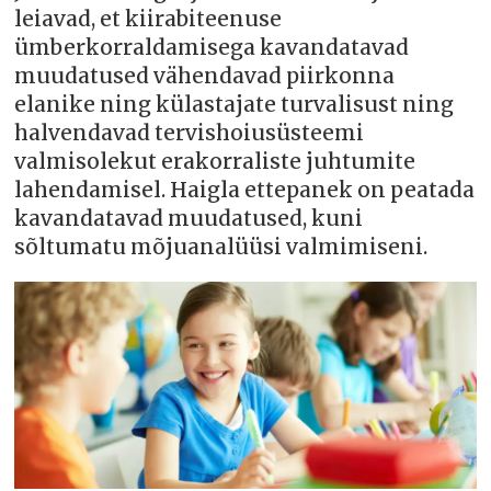
leiavad, et kiirabiteenuse
ümberkorraldamisega kavandatavad
muudatused vähendavad piirkonna
elanike ning külastajate turvalisust ning
halvendavad tervishoiusüsteemi
valmisolekut erakorraliste juhtumite
lahendamisel. Haigla ettepanek on peatada
kavandatavad muudatused, kuni
sõltumatu mõjuanalüüsi valmimiseni.