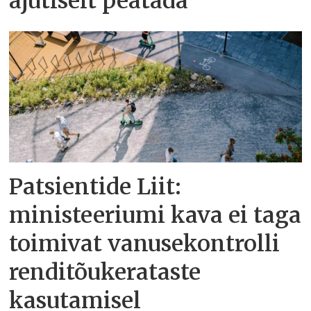
ajutiselt peatada
Patsientide Liit:
ministeeriumi kava ei taga
toimivat vanusekontrolli
renditõukerataste
kasutamisel