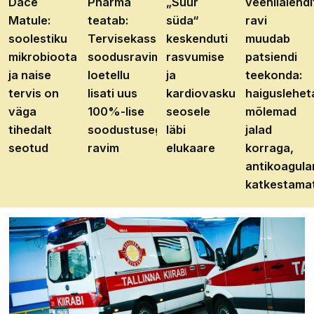
Dace
Pharma
„Suur
veenilaiendi
Matule:
teatab:
süda“
ravi
soolestiku
Tervisekassa
keskenduti
muudab
mikrobioota
soodusravimite
rasvumise
patsiendi
ja naise
loetellu
ja
teekonda:
tervis on
lisati uus
kardiovaskulaarhaiguste
haiguslehet
väga
100%-lise
seosele
mõlemad
tihedalt
soodustusega
läbi
jalad
seotud
ravim
elukaare
korraga,
antikoagula
katkestama