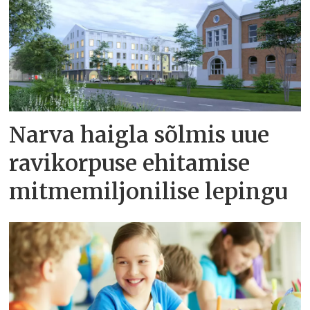
Narva haigla sõlmis uue
ravikorpuse ehitamise
mitmemiljonilise lepingu