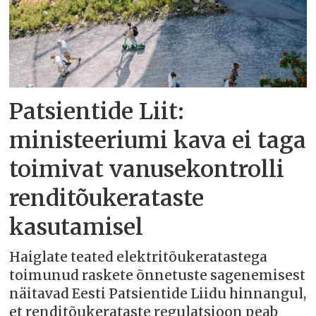
Patsientide Liit:
ministeeriumi kava ei taga
toimivat vanusekontrolli
renditõukerataste
kasutamisel
Haiglate teated elektritõukeratastega
toimunud raskete õnnetuste sagenemisest
näitavad Eesti Patsientide Liidu hinnangul,
et renditõukerataste regulatsioon peab