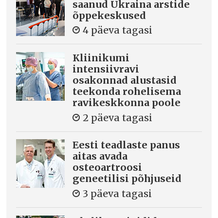
saanud Ukraina arstide
õppekeskused
4 päeva tagasi
Kliinikumi
intensiivravi
osakonnad alustasid
teekonda rohelisema
ravikeskkonna poole
2 päeva tagasi
Eesti teadlaste panus
aitas avada
osteoartroosi
geneetilisi põhjuseid
3 päeva tagasi