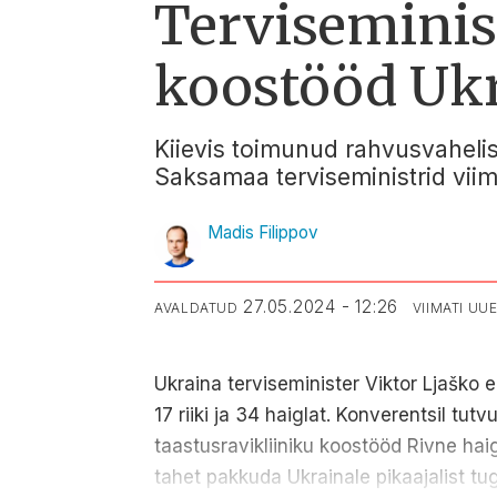
Terviseminist
koostööd Uk
Kiievis toimunud rahvusvahelise
Saksamaa terviseministrid viim
Madis Filippov
27.05.2024 - 12:26
AVALDATUD
VIIMATI U
Ukraina terviseminister Viktor Ljaško
17 riiki ja 34 haiglat. Konverentsil tut
taastusravikliiniku koostööd Rivne haigl
tahet pakkuda Ukrainale pikaajalist tu