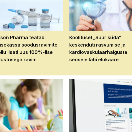
son Pharma teatab:
Koolitusel „Suur süda“
isekassa soodusravimite
keskenduti rasvumise ja
ellu lisati uus 100%-lise
kardiovaskulaarhaiguste
ustusega ravim
seosele läbi elukaare