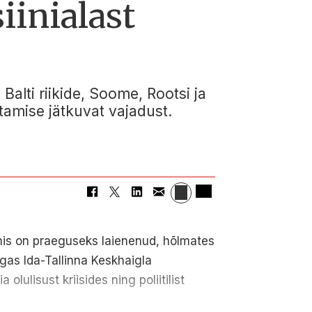
iinialast
Balti riikide, Soome, Rootsi ja
tamise jätkuvat vajadust.
 mis on praeguseks laienenud, hõlmates
ulgas Ida-Tallinna Keskhaigla
lulisust kriisides ning poliitilist