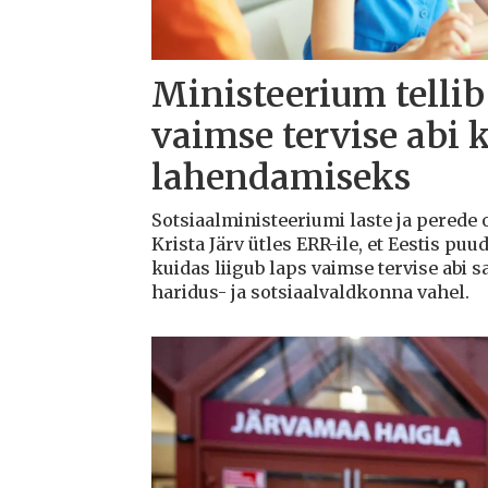
Ministeerium tellib
vaimse tervise abi 
lahendamiseks
Sotsiaalministeeriumi laste ja perede
Krista Järv ütles ERR-ile, et Eestis puu
kuidas liigub laps vaimse tervise abi s
haridus- ja sotsiaalvaldkonna vahel.