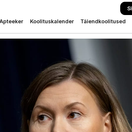
S
Apteeker
Koolituskalender
Täiendkoolitused