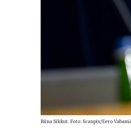
Riina Sikkut. Foto: Scanpix/Eero Vabam