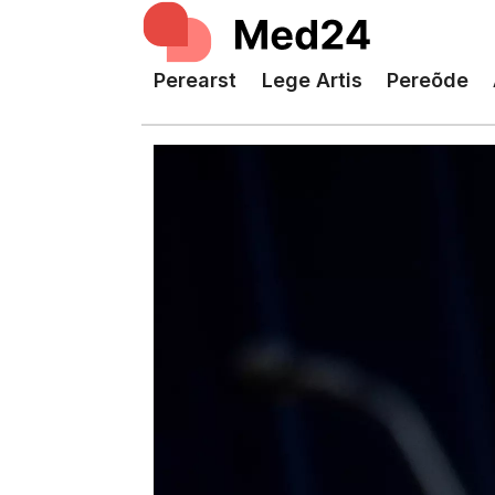
Perearst
Lege Artis
Pereõde