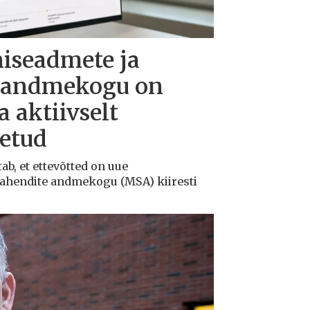
niseadmete ja
e andmekogu on
 aktiivselt
õetud
ab, et ettevõtted on uue
vahendite andmekogu (MSA) kiiresti