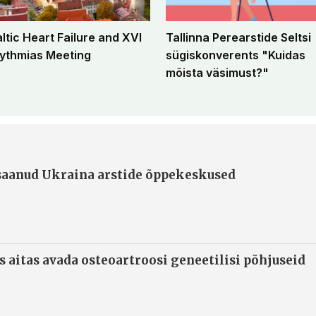
altic Heart Failure and XVI
Tallinna Perearstide Seltsi
ythmias Meeting
sügiskonverents "Kuidas
mõista väsimust?"
 saanud Ukraina arstide õppekeskused
s aitas avada osteoartroosi geneetilisi põhjuseid