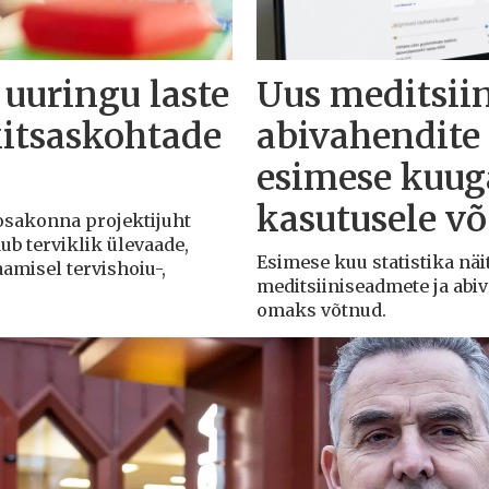
 uuringu laste
Uus meditsii
kitsaskohtade
abivahendit
esimese kuuga
kasutusele v
 osakonna projektijuht
dub terviklik ülevaade,
Esimese kuu statistika näit
aamisel tervishoiu-,
meditsiiniseadmete ja abi
omaks võtnud.