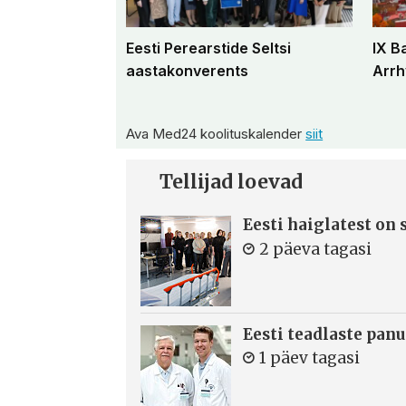
Eesti Perearstide Seltsi
IX B
aastakonverents
Arrh
Ava Med24 koolituskalender
siit
Tellijad loevad
Eesti haiglatest on
2 päeva tagasi
Eesti teadlaste panu
1 päev tagasi