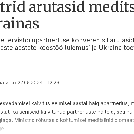
rid arutasid medits
rainas
 tervishoiupartnerluse konverentsil arutasid 
aste aastate koostöö tulemusi ja Ukraina toe
27.05.2024 - 12:26
UENDATUD
 eesvedamisel käivitus eelmisel aastal haiglapartnerlus,
vustati ka seniseid käivitunud partnerluste näiteid, sealh
aga. Ministrid rõhutasid kohtumisel meditsiinidiplomaatia o
ge.