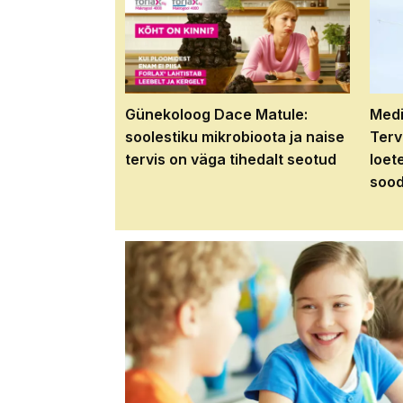
Günekoloog Dace Matule:
Medi
soolestiku mikrobioota ja naise
Terv
tervis on väga tihedalt seotud
loet
sood