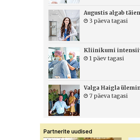
Augustis algab täie
3 päeva tagasi
Kliinikumi intensi
1 päev tagasi
Valga Haigla ülemin
7 päeva tagasi
Partnerite uudised