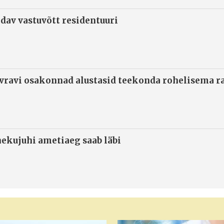
ndav vastuvõtt residentuuri
ivravi osakonnad alustasid teekonda rohelisema 
ekujuhi ametiaeg saab läbi