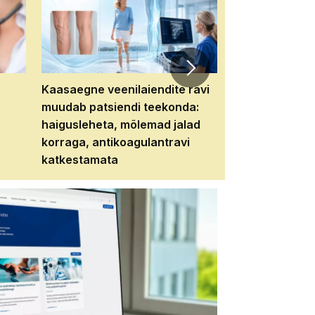
Kaasaegne veenilaiendite ravi
Veebiseminar:
muudab patsiendi teekonda:
patsiendi neere
haigusleheta, mõlemad jalad
tema tulevikku
korraga, antikoagulantravi
katkestamata