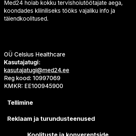
Med24 hoiab kokku tervishoiutöötajate aega,
koondades kliiniliseks tööks vajaliku info ja
täiendkoolitused.
OÜ Celsius Healthcare
Kasutajatugi:
kasutajatugi@med24.ee
Reg kood: 10997069
KMKR: EE100945900
Tellimine
Reklaam ja turundusteenused
Koolituste ja konverentside