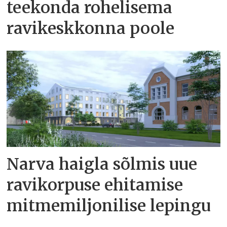
teekonda rohelisema
ravikeskkonna poole
Narva haigla sõlmis uue
ravikorpuse ehitamise
mitmemiljonilise lepingu