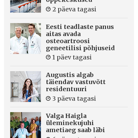
2 päeva tagasi
Eesti teadlaste panus
aitas avada
osteoartroosi
geneetilisi põhjuseid
1 päev tagasi
Augustis algab
täiendav vastuvõtt
residentuuri
3 päeva tagasi
Valga Haigla
üleminekujuhi
ametiaeg saab läbi