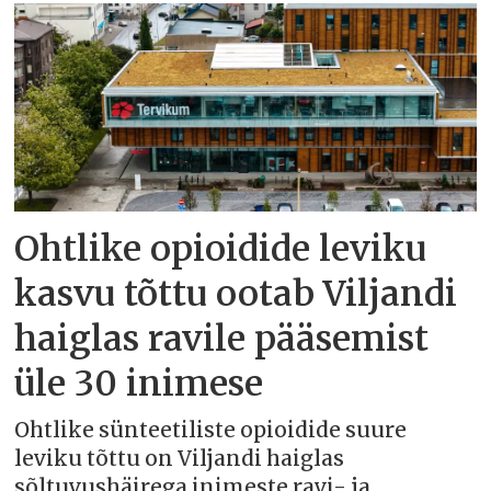
Ohtlike opioidide leviku
kasvu tõttu ootab Viljandi
haiglas ravile pääsemist
üle 30 inimese
Ohtlike sünteetiliste opioidide suure
leviku tõttu on Viljandi haiglas
sõltuvushäirega inimeste ravi- ja