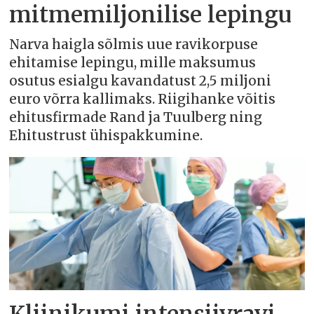
mitmemiljonilise lepingu
Narva haigla sõlmis uue ravikorpuse
ehitamise lepingu, mille maksumus
osutus esialgu kavandatust 2,5 miljoni
euro võrra kallimaks. Riigihanke võitis
ehitusfirmade Rand ja Tuulberg ning
Ehitustrust ühispakkumine.