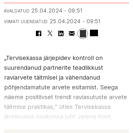
25.04.2024 - 09:51
AVALDATUD
25.04.2024 - 09:51
VIIMATI UUENDATUD
„Tervisekassa järjepidev kontroll on
suurendanud partnerite teadlikkust
raviarvete täitmisel ja vähendanud
põhjendamatute arvete esitamist. Seega
näeme positiivset trendi raviasutuste arvete
täitmise praktikas,” ütles Tervisekassa
järelevalve osakonna juht Jelena Kont.