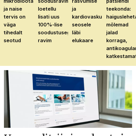
mikrobioota
soodusravimite
rasvumise
patsiendi
ja naise
loetellu
ja
teekonda:
tervis on
lisati uus
kardiovaskulaarhaiguste
haiguslehet
väga
100%-lise
seosele
mõlemad
tihedalt
soodustusega
läbi
jalad
seotud
ravim
elukaare
korraga,
antikoagula
katkestama