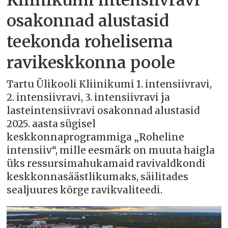
Kliinikumi intensiivravi
osakonnad alustasid
teekonda rohelisema
ravikeskkonna poole
Tartu Ülikooli Kliinikumi 1. intensiivravi,
2. intensiivravi, 3. intensiivravi ja
lasteintensiivravi osakonnad alustasid
2025. aasta sügisel
keskkonnaprogrammiga „Roheline
intensiiv“, mille eesmärk on muuta haigla
üks ressursimahukamaid ravivaldkondi
keskkonnasäästlikumaks, säilitades
sealjuures kõrge ravikvaliteedi.