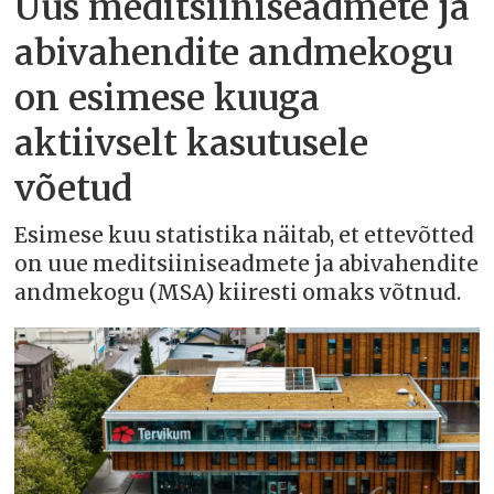
Uus meditsiiniseadmete ja
abivahendite andmekogu
on esimese kuuga
aktiivselt kasutusele
võetud
Esimese kuu statistika näitab, et ettevõtted
on uue meditsiiniseadmete ja abivahendite
andmekogu (MSA) kiiresti omaks võtnud.