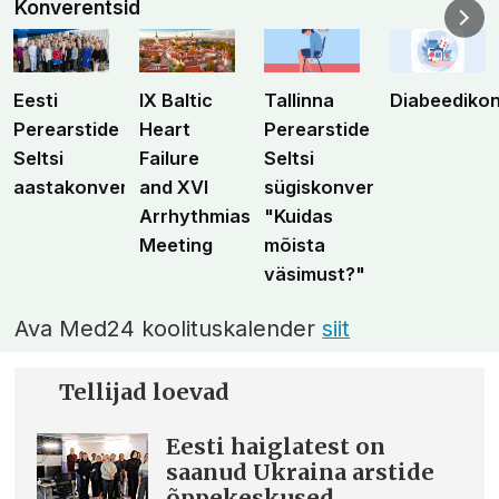
Konverentsid
Eesti
IX Baltic
Tallinna
Diabeediko
Perearstide
Heart
Perearstide
Seltsi
Failure
Seltsi
aastakonverents
and XVI
sügiskonverents
Arrhythmias
"Kuidas
Meeting
mõista
väsimust?"
Ava Med24 koolituskalender
siit
Tellijad loevad
Eesti haiglatest on
saanud Ukraina arstide
õppekeskused