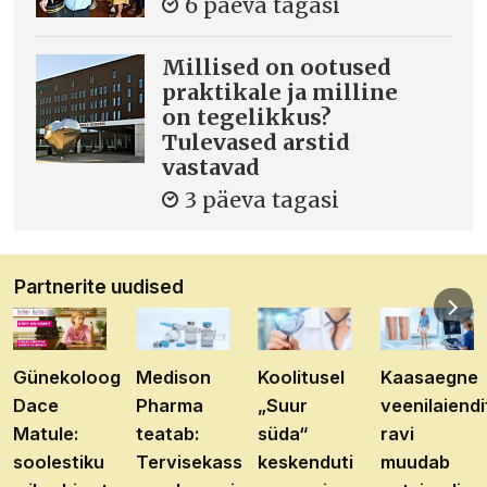
6 päeva tagasi
Millised on ootused
praktikale ja milline
on tegelikkus?
Tulevased arstid
vastavad
3 päeva tagasi
Partnerite uudised
Günekoloog
Medison
Koolitusel
Kaasaegne
Dace
Pharma
„Suur
veenilaiendi
Matule:
teatab:
süda“
ravi
soolestiku
Tervisekassa
keskenduti
muudab