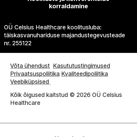
korraldamine
OÜ Celsius Healthcare koolitusluba:
täiskasvanuhariduse majandustegevusteade
nr. 255122
Võta ühendust
Kasututustingimused
Privaatsuspoliitika
Kvaliteedipoliitika
Veebiküpsised
Kõik õigused kaitstud © 2026 OÜ Celsius
Healthcare