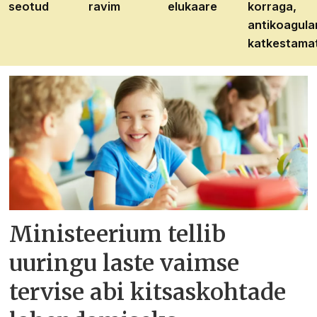
seotud
ravim
elukaare
korraga,
antikoagula
katkestama
Ministeerium tellib
uuringu laste vaimse
tervise abi kitsaskohtade