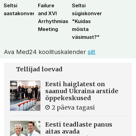
Seltsi
Failure
Seltsi
aastakonverents
and XVI
sügiskonverents
Arrhythmias
"Kuidas
Meeting
mõista
väsimust?"
Ava Med24 koolituskalender
siit
Tellijad loevad
Eesti haiglatest on
saanud Ukraina arstide
õppekeskused
2 päeva tagasi
Eesti teadlaste panus
aitas avada