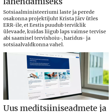
lahendamiseks
Sotsiaalministeeriumi laste ja perede
osakonna projektijuht Krista Järv ütles
ERR-ile, et Eestis puudub terviklik
ülevaade, kuidas liigub laps vaimse tervise
abi saamisel tervishoiu-, haridus- ja
sotsiaalvaldkonna vahel.
Uus meditsiiniseadmete ja