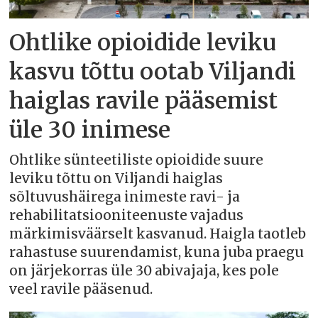
Ohtlike opioidide leviku
kasvu tõttu ootab Viljandi
haiglas ravile pääsemist
üle 30 inimese
Ohtlike sünteetiliste opioidide suure
leviku tõttu on Viljandi haiglas
sõltuvushäirega inimeste ravi- ja
rehabilitatsiooniteenuste vajadus
märkimisväärselt kasvanud. Haigla taotleb
rahastuse suurendamist, kuna juba praegu
on järjekorras üle 30 abivajaja, kes pole
veel ravile pääsenud.