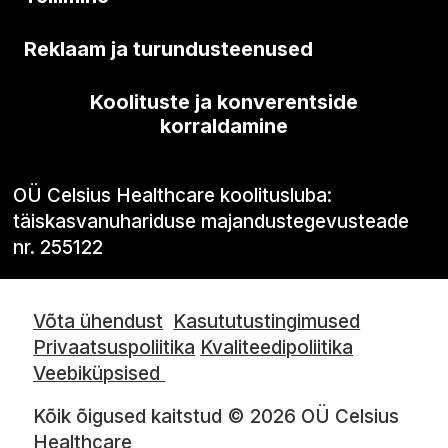
Reklaam ja turundusteenused
Koolituste ja konverentside
korraldamine
OÜ Celsius Healthcare koolitusluba:
täiskasvanuhariduse majandustegevusteade
nr. 255122
Võta ühendust
Kasututustingimused
Privaatsuspoliitika
Kvaliteedipoliitika
Veebiküpsised
Kõik õigused kaitstud © 2026 OÜ Celsius
Healthcare