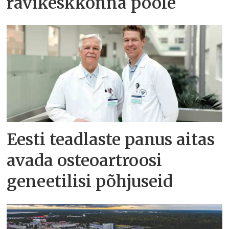
ravikeskkonna poole
Eesti teadlaste panus aitas
avada osteoartroosi
geneetilisi põhjuseid