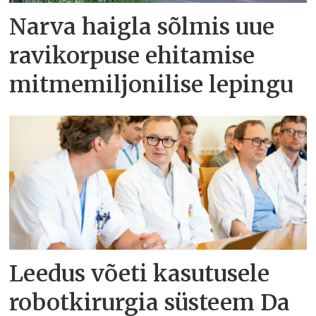
Narva haigla sõlmis uue
ravikorpuse ehitamise
mitmemiljonilise lepingu
Leedus võeti kasutusele
robotkirurgia süsteem Da