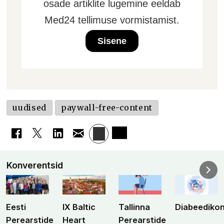
osade artiklite lugemine eeldab
Med24 tellimuse vormistamist.
Sisene
uudised
paywall-free-content
Konverentsid
Eesti
IX Baltic
Tallinna
Diabeediko
Perearstide
Heart
Perearstide