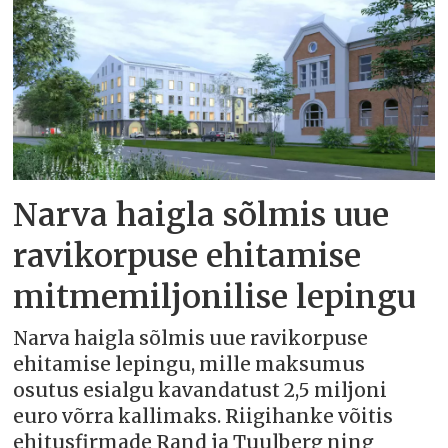
Narva haigla sõlmis uue
ravikorpuse ehitamise
mitmemiljonilise lepingu
Narva haigla sõlmis uue ravikorpuse
ehitamise lepingu, mille maksumus
osutus esialgu kavandatust 2,5 miljoni
euro võrra kallimaks. Riigihanke võitis
ehitusfirmade Rand ja Tuulberg ning