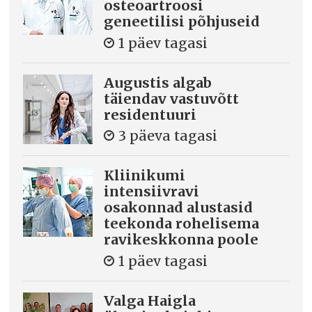
osteoartroosi
geneetilisi põhjuseid
1 päev tagasi
Augustis algab
täiendav vastuvõtt
residentuuri
3 päeva tagasi
Kliinikumi
intensiivravi
osakonnad alustasid
teekonda rohelisema
ravikeskkonna poole
1 päev tagasi
Valga Haigla