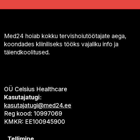
Med24 hoiab kokku tervishoiutöötajate aega,
koondades kliiniliseks tööks vajaliku info ja
täiendkoolitused.
OÜ Celsius Healthcare
Kasutajatugi:
kasutajatugi@med24.ee
Reg kood: 10997069
KMKR: EE100945900
Tellimine