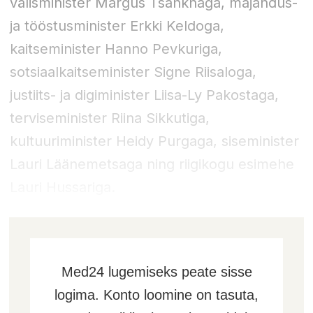
välisminister Margus Tsahknaga, majandus-
ja tööstusminister Erkki Keldoga,
kaitseminister Hanno Pevkuriga,
sotsiaalkaitseminister Signe Riisaloga,
justiits- ja digiminister Liisa-Ly Pakostaga,
terviseminister Riina Sikkutiga,
kultuuriminister Heidy Purgaga, siseminister
Lauri Läänemetsaga ning riigikogu esimehe
Lauri Hussariga.
Med24 lugemiseks peate sisse
logima. Konto loomine on tasuta,