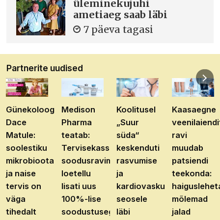
üleminekujuhi
ametiaeg saab läbi
7 päeva tagasi
Partnerite uudised
Günekoloog
Medison
Koolitusel
Kaasaegne
Dace
Pharma
„Suur
veenilaiendi
Matule:
teatab:
süda“
ravi
soolestiku
Tervisekassa
keskenduti
muudab
mikrobioota
soodusravimite
rasvumise
patsiendi
ja naise
loetellu
ja
teekonda:
tervis on
lisati uus
kardiovaskulaarhaiguste
haiguslehet
väga
100%-lise
seosele
mõlemad
tihedalt
soodustusega
läbi
jalad