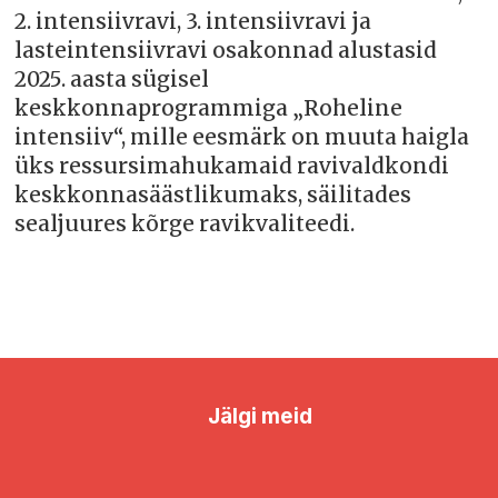
2. intensiivravi, 3. intensiivravi ja
lasteintensiivravi osakonnad alustasid
2025. aasta sügisel
keskkonnaprogrammiga „Roheline
intensiiv“, mille eesmärk on muuta haigla
üks ressursimahukamaid ravivaldkondi
keskkonnasäästlikumaks, säilitades
sealjuures kõrge ravikvaliteedi.
Jälgi meid