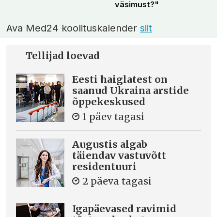
väsimust?"
Ava Med24 koolituskalender
siit
Tellijad loevad
Eesti haiglatest on
saanud Ukraina arstide
õppekeskused
1 päev tagasi
Augustis algab
täiendav vastuvõtt
residentuuri
2 päeva tagasi
Igapäevased ravimid