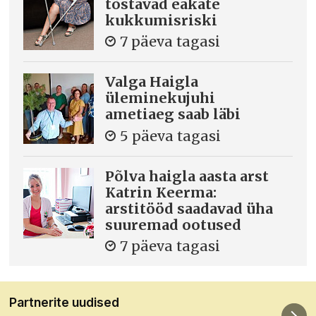
tõstavad eakate
kukkumisriski
7 päeva tagasi
Valga Haigla
üleminekujuhi
ametiaeg saab läbi
5 päeva tagasi
Põlva haigla aasta arst
Katrin Keerma:
arstitööd saadavad üha
suuremad ootused
7 päeva tagasi
Partnerite uudised