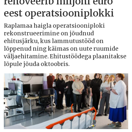
renoveerib miljoni euro
eest operatsiooniplokki
Raplamaa haigla operatsiooniploki
rekonstrueerimine on jõudnud
ehitusjärku, kus lammutustööd on
lõppenud ning käimas on uute ruumide
väljaehitamine. Ehitustöödega plaanitakse
lõpule jõuda oktoobris.