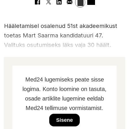
Hääletamisel osalenud 51st akadeemikust
toetas Mart Saarma kandidatuuri 47.
Valituks osutumiseks läks vaja 30 häält.
Med24 lugemiseks peate sisse
logima. Konto loomine on tasuta,
osade artiklite lugemine eeldab
Med24 tellimuse vormistamist.
Sisene