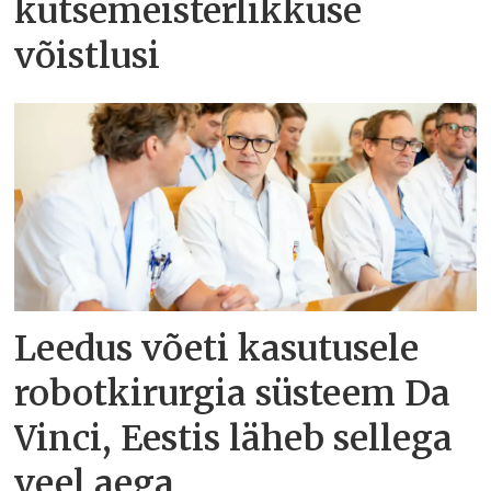
kutsemeisterlikkuse
võistlusi
Leedus võeti kasutusele
robotkirurgia süsteem Da
Vinci, Eestis läheb sellega
veel aega