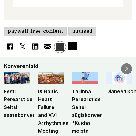
paywall-free-content
uudised
Konverentsid
Eesti
IX Baltic
Tallinna
Diabeediko
Perearstide
Heart
Perearstide
Seltsi
Failure
Seltsi
aastakonverents
and XVI
sügiskonverents
Arrhythmias
"Kuidas
Meeting
mõista