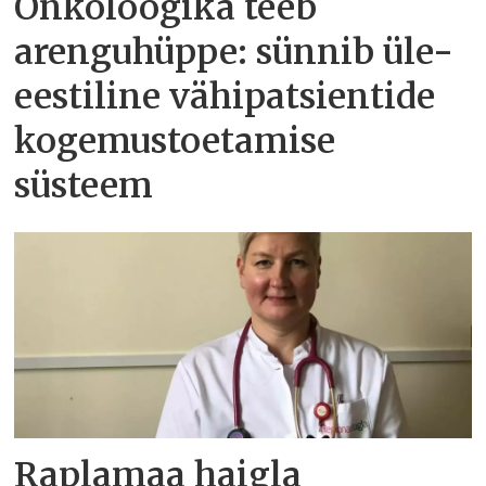
Onkoloogika teeb
arenguhüppe: sünnib üle-
eestiline vähipatsientide
kogemustoetamise
süsteem
Raplamaa haigla