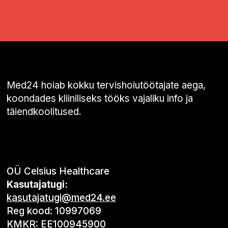
Med24 hoiab kokku tervishoiutöötajate aega,
koondades kliiniliseks tööks vajaliku info ja
täiendkoolitused.
OÜ Celsius Healthcare
Kasutajatugi:
kasutajatugi@med24.ee
Reg kood: 10997069
KMKR: EE100945900