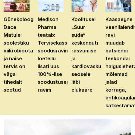
Günekoloog
Medison
Koolitusel
Kaasaegne
Dace
Pharma
„Suur
veenilaiendi
Matule:
teatab:
süda“
ravi
soolestiku
Tervisekassa
keskenduti
muudab
mikrobioota
soodusravimite
rasvumise
patsiendi
ja naise
loetellu
ja
teekonda:
tervis on
lisati uus
kardiovaskulaarhaiguste
haiguslehet
väga
100%-lise
seosele
mõlemad
tihedalt
soodustusega
läbi
jalad
seotud
ravim
elukaare
korraga,
antikoagula
katkestama