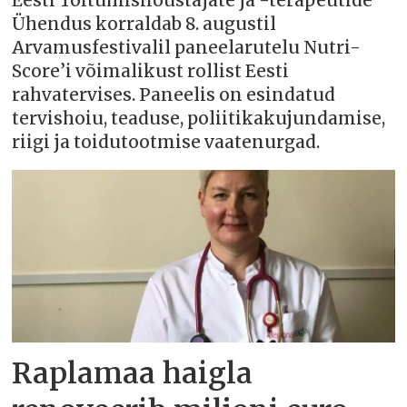
Eesti Toitumisnõustajate ja -terapeutide
Ühendus korraldab 8. augustil
Arvamusfestivalil paneelarutelu Nutri-
Score’i võimalikust rollist Eesti
rahvatervises. Paneelis on esindatud
tervishoiu, teaduse, poliitikakujundamise,
riigi ja toidutootmise vaatenurgad.
Raplamaa haigla