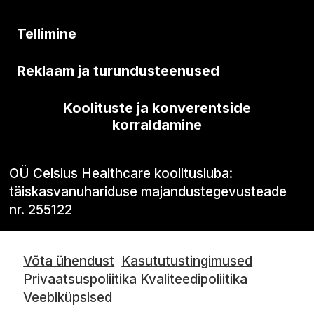
Tellimine
Reklaam ja turundusteenused
Koolituste ja konverentside
korraldamine
OÜ Celsius Healthcare koolitusluba:
täiskasvanuhariduse majandustegevusteade
nr. 255122
Võta ühendust
Kasututustingimused
Privaatsuspoliitika
Kvaliteedipoliitika
Veebiküpsised