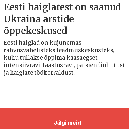
Eesti haiglatest on saanud
Ukraina arstide
õppekeskused
Eesti haiglad on kujunemas
rahvusvahelisteks teadmuskeskusteks,
kuhu tullakse õppima kaasaegset
intensiivravi, taastusravi, patsiendiohutust
ja haiglate töökorraldust.
Jälgi meid