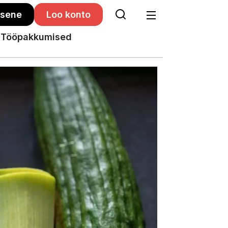
isene
Loo konto
Tööpakkumised