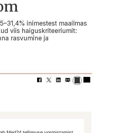
oom
,5–31,4% inimestest maailmas
d viis haiguskriteeriumit:
nna rasvumine ja
dab Med24 tellimuse vormistamist.