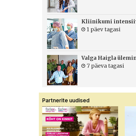
Kliinikumi intensi
1 päev tagasi
Valga Haigla ülemin
7 päeva tagasi
Partnerite uudised