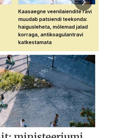
Kaasaegne veenilaiendite ravi
Veebiseminar:
muudab patsiendi teekonda:
patsiendi neere
haigusleheta, mõlemad jalad
tema tulevikku
korraga, antikoagulantravi
katkestamata
iit: ministeeriumi