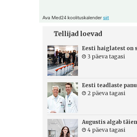
Ava Med24 koolituskalender
siit
Tellijad loevad
Eesti haiglatest on
3 päeva tagasi
Eesti teadlaste panu
2 päeva tagasi
Augustis algab täie
4 päeva tagasi