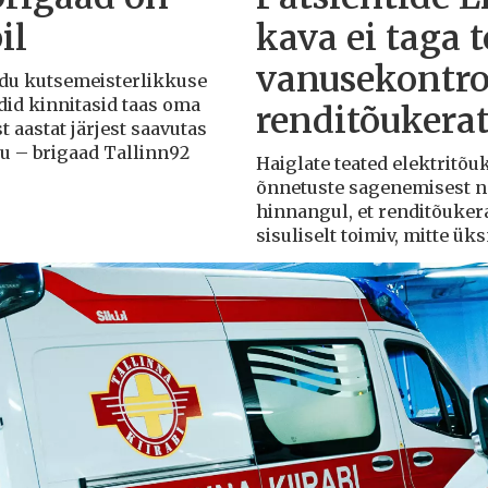
il
kava ei taga 
vanusekontro
Liidu kutsemeisterlikkuse
adid kinnitasid taas oma
renditõukera
t aastat järjest saavutas
du – brigaad Tallinn92
Haiglate teated elektritõ
õnnetuste sagenemisest näi
hinnangul, et renditõuker
sisuliselt toimiv, mitte ü