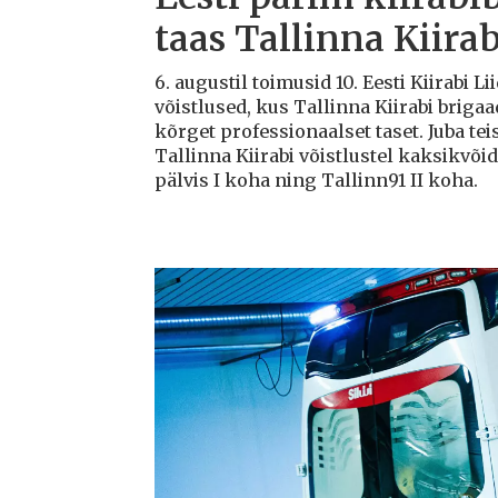
taas Tallinna Kiirab
6. augustil toimusid 10. Eesti Kiirabi 
võistlused, kus Tallinna Kiirabi briga
kõrget professionaalset taset. Juba teis
Tallinna Kiirabi võistlustel kaksikvõi
pälvis I koha ning Tallinn91 II koha.