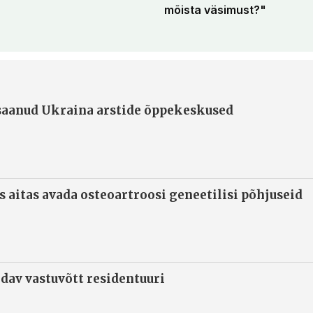
mõista väsimust?"
 saanud Ukraina arstide õppekeskused
s aitas avada osteoartroosi geneetilisi põhjuseid
ndav vastuvõtt residentuuri