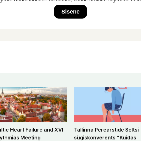
Sisene
altic Heart Failure and XVI
Tallinna Perearstide Seltsi
ythmias Meeting
sügiskonverents "Kuidas