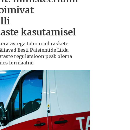
toimivat
lli
taste kasutamisel
ukeratastega toimunud raskete
tavad Eesti Patsientide Liidu
ataste regulatsioon peab olema
ksnes formaalne.