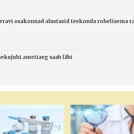
ivravi osakonnad alustasid teekonda rohelisema 
ekujuhi ametiaeg saab läbi