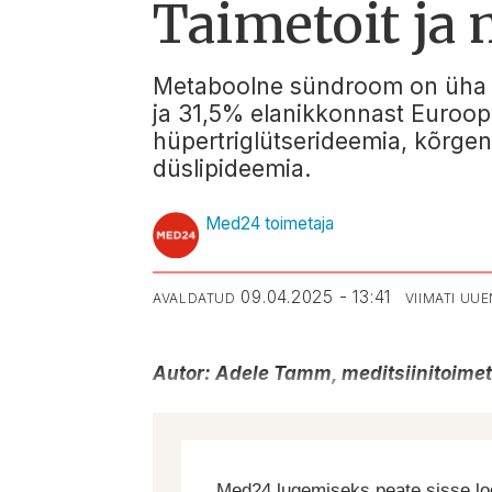
Taimetoit ja
Metaboolne sündroom on üha l
ja 31,5% elanikkonnast Euroopa
hüpertriglütserideemia, kõrge
düslipideemia.
Med24 toimetaja
09.04.2025 - 13:41
AVALDATUD
VIIMATI UU
Autor: Adele Tamm, meditsiinitoime
Med24 lugemiseks peate sisse log