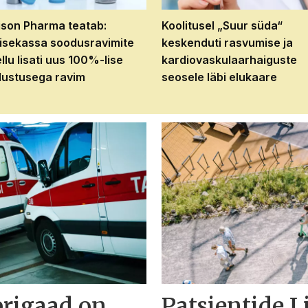
son Pharma teatab:
Koolitusel „Suur süda“
isekassa soodusravimite
keskenduti rasvumise ja
ellu lisati uus 100%-lise
kardiovaskulaarhaiguste
ustusega ravim
seosele läbi elukaare
brigaad on
Patsientide L