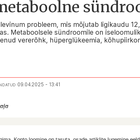
 metaboolne sündr
evinum probleem, mis mõjutab ligikaudu 12
s. Metaboolsele sündroomile on iseloomuliku
nenud vererõhk, hüperglükeemia, kõhupiirko
09.04.2025 - 13:41
ENDATUD
taja
ima. Konto loomine on tasuta, osade artiklite lugemine eel