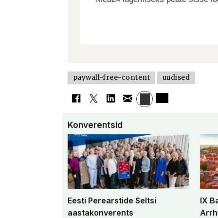
paywall-free-content
uudised
Konverentsid
Eesti Perearstide Seltsi
IX B
aastakonverents
Arrh