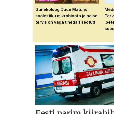
Günekoloog Dace Matule:
Medi
soolestiku mikrobioota ja naise
Terv
tervis on väga tihedalt seotud
loet
sood
Eesti parim kiirabi