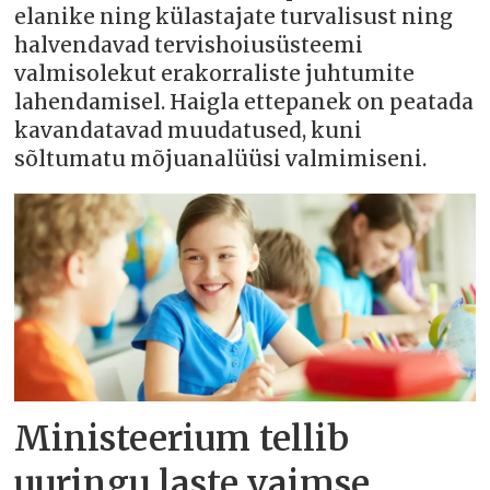
elanike ning külastajate turvalisust ning
halvendavad tervishoiusüsteemi
valmisolekut erakorraliste juhtumite
lahendamisel. Haigla ettepanek on peatada
kavandatavad muudatused, kuni
sõltumatu mõjuanalüüsi valmimiseni.
Ministeerium tellib
uuringu laste vaimse