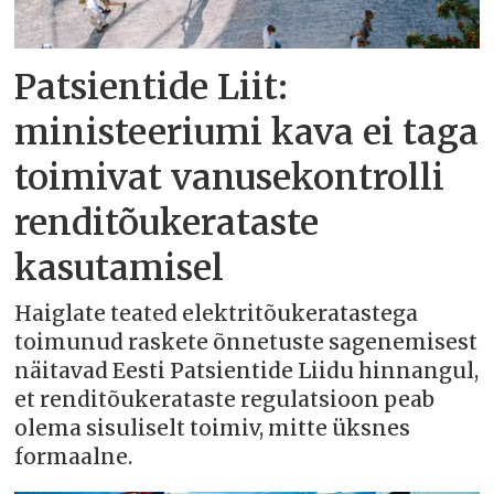
Patsientide Liit:
ministeeriumi kava ei taga
toimivat vanusekontrolli
renditõukerataste
kasutamisel
Haiglate teated elektritõukeratastega
toimunud raskete õnnetuste sagenemisest
näitavad Eesti Patsientide Liidu hinnangul,
et renditõukerataste regulatsioon peab
olema sisuliselt toimiv, mitte üksnes
formaalne.