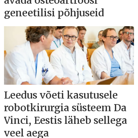
avada osteoartroosi
geneetilisi põhjuseid
Leedus võeti kasutusele
robotkirurgia süsteem Da
Vinci, Eestis läheb sellega
veel aega