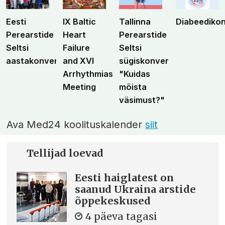
Eesti
IX Baltic
Tallinna
Diabeediko
Perearstide
Heart
Perearstide
Seltsi
Failure
Seltsi
aastakonverents
and XVI
sügiskonverents
Arrhythmias
"Kuidas
Meeting
mõista
väsimust?"
Ava Med24 koolituskalender
siit
Tellijad loevad
Eesti haiglatest on
saanud Ukraina arstide
õppekeskused
4 päeva tagasi