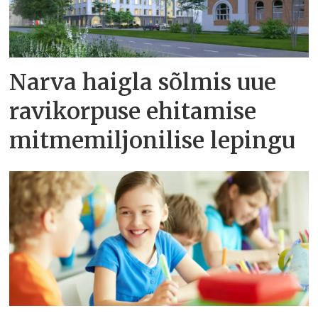
Narva haigla sõlmis uue
ravikorpuse ehitamise
mitmemiljonilise lepingu