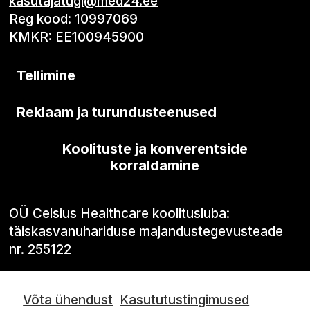
kasutajatugi@med24.ee
Reg kood: 10997069
KMKR: EE100945900
Tellimine
Reklaam ja turundusteenused
Koolituste ja konverentside
korraldamine
OÜ Celsius Healthcare koolitusluba:
täiskasvanuhariduse majandustegevusteade
nr. 255122
Võta ühendust
Kasututustingimused