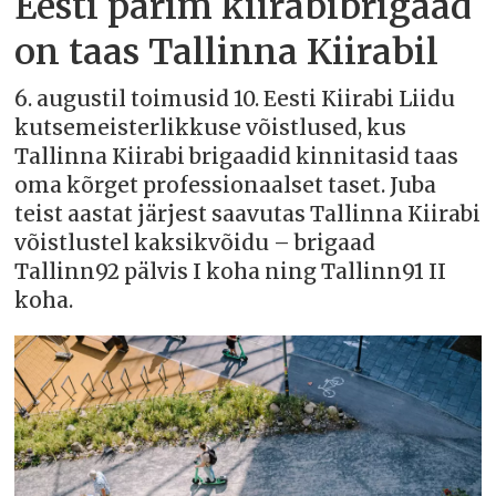
Eesti parim kiirabibrigaad
on taas Tallinna Kiirabil
6. augustil toimusid 10. Eesti Kiirabi Liidu
kutsemeisterlikkuse võistlused, kus
Tallinna Kiirabi brigaadid kinnitasid taas
oma kõrget professionaalset taset. Juba
teist aastat järjest saavutas Tallinna Kiirabi
võistlustel kaksikvõidu – brigaad
Tallinn92 pälvis I koha ning Tallinn91 II
koha.