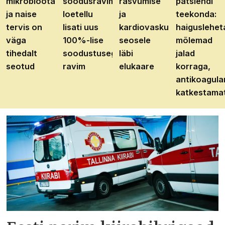
mikrobioota
soodusravimite
rasvumise
patsiendi
ja naise
loetellu
ja
teekonda:
tervis on
lisati uus
kardiovaskulaarhaiguste
haiguslehet
väga
100%-lise
seosele
mõlemad
tihedalt
soodustusega
läbi
jalad
seotud
ravim
elukaare
korraga,
antikoagula
katkestama