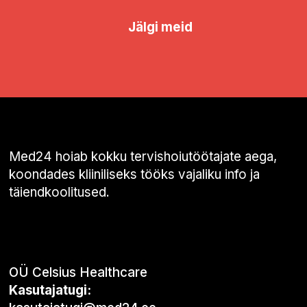
Jälgi meid
Med24 hoiab kokku tervishoiutöötajate aega,
koondades kliiniliseks tööks vajaliku info ja
täiendkoolitused.
OÜ Celsius Healthcare
Kasutajatugi: