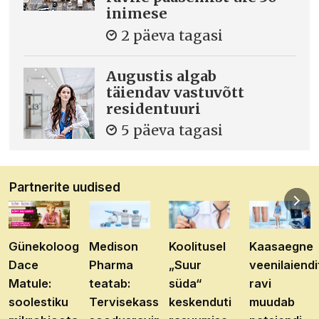
inimese
2 päeva tagasi
Augustis algab
täiendav vastuvõtt
residentuuri
5 päeva tagasi
Partnerite uudised
Günekoloog
Medison
Koolitusel
Kaasaegne
Dace
Pharma
„Suur
veenilaiendi
Matule:
teatab:
süda“
ravi
soolestiku
Tervisekassa
keskenduti
muudab