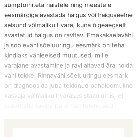
sümptomiteta naistele ning meestele
eesmärgiga avastada haigus või haiguseelne
seisund võimalikult vara, kuna õigeaegselt
avastatud haigus on ravitav. Emakakaelavähi
ja soolevähi sõeluuringu eesmärk on teha
kindlaks vähieelsed muutused, mille
varajane avastamine ja ravi aitavad ära hoida
vähi tekke. Rinnavähi sõeluuringu eesmärk
on diagnoosida juba tekkinud pahaloomuline
kasvaja võimalikult varases staadiumis, et
saavutada raviga paremad tulemused.