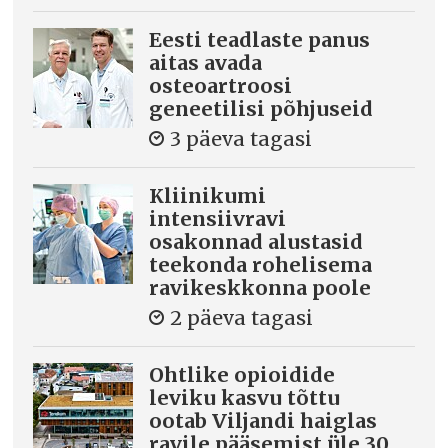
Eesti teadlaste panus
aitas avada
osteoartroosi
geneetilisi põhjuseid
3 päeva tagasi
Kliinikumi
intensiivravi
osakonnad alustasid
teekonda rohelisema
ravikeskkonna poole
2 päeva tagasi
Ohtlike opioidide
leviku kasvu tõttu
ootab Viljandi haiglas
ravile pääsemist üle 30