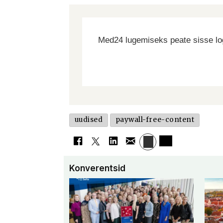
Med24 lugemiseks peate sisse log
uudised
paywall-free-content
Konverentsid