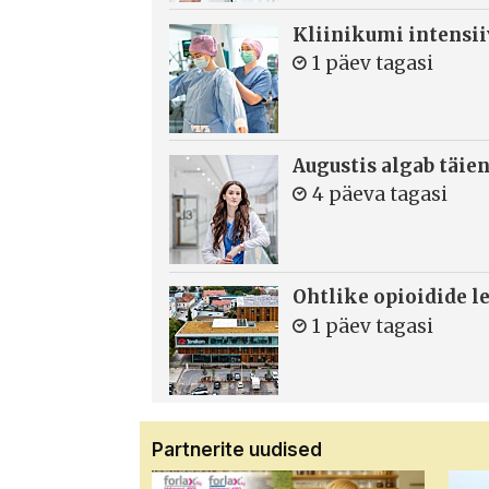
Kliinikumi intensi
1 päev tagasi
Augustis algab täie
4 päeva tagasi
Ohtlike opioidide le
1 päev tagasi
Partnerite uudised