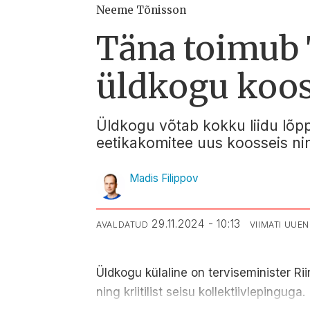
Neeme Tõnisson
Täna toimub T
üldkogu koo
Üldkogu võtab kokku liidu lõpp
eetikakomitee uus koosseis nin
Madis Filippov
29.11.2024 - 10:13
AVALDATUD
VIIMATI UUE
Üldkogu külaline on terviseminister Ri
ning kriitilist seisu kollektiivlepinguga.