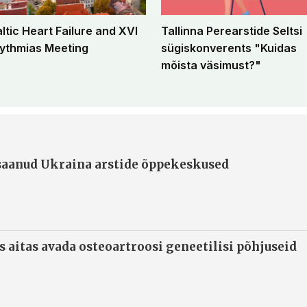
altic Heart Failure and XVI
Tallinna Perearstide Seltsi
ythmias Meeting
sügiskonverents "Kuidas
mõista väsimust?"
 saanud Ukraina arstide õppekeskused
s aitas avada osteoartroosi geneetilisi põhjuseid