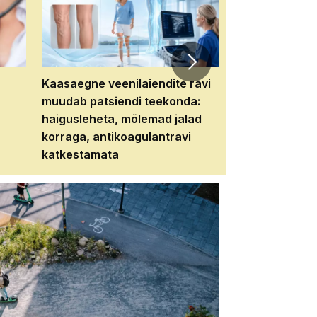
Kaasaegne veenilaiendite ravi
Veebiseminar:
muudab patsiendi teekonda:
patsiendi neere
haigusleheta, mõlemad jalad
tema tulevikku
korraga, antikoagulantravi
katkestamata