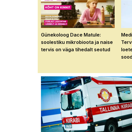
Günekoloog Dace Matule:
Medi
soolestiku mikrobioota ja naise
Terv
tervis on väga tihedalt seotud
loet
sood