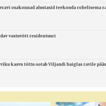
ivravi osakonnad alustasid teekonda rohelisema 
ndav vastuvõtt residentuuri
viku kasvu tõttu ootab Viljandi haiglas ravile pää