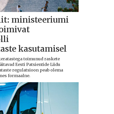
iit: ministeeriumi
toimivat
lli
taste kasutamisel
ukeratastega toimunud raskete
tavad Eesti Patsientide Liidu
ataste regulatsioon peab olema
ksnes formaalne.