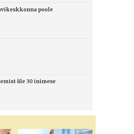
ravikeskkonna poole
semist üle 30 inimese