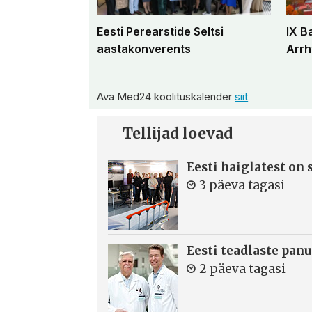
Eesti Perearstide Seltsi
IX B
aastakonverents
Arrh
Ava Med24 koolituskalender
siit
Tellijad loevad
Eesti haiglatest on
3 päeva tagasi
Eesti teadlaste panu
2 päeva tagasi