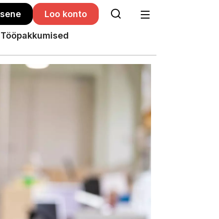
isene
Loo konto
Tööpakkumised