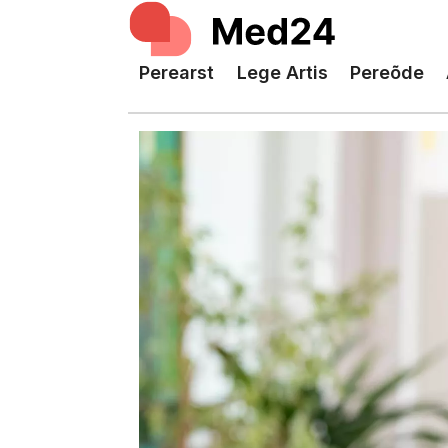
Perearst
Lege Artis
Pereõde