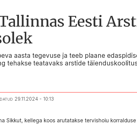
allinnas Eesti Arst
solek
eva aasta tegevuse ja teeb plaane edaspidise
g tehakse teatavaks arstide täienduskoolitus
29.11.2024 - 10:13
NDATUD
ina Sikkut, kellega koos arutatakse tervishoiu korraldu