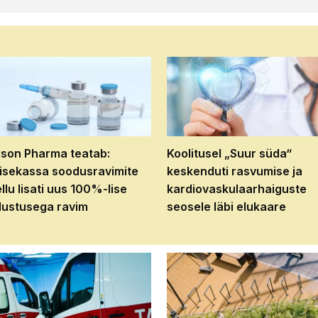
son Pharma teatab:
Koolitusel „Suur süda“
isekassa soodusravimite
keskenduti rasvumise ja
ellu lisati uus 100%-lise
kardiovaskulaarhaiguste
ustusega ravim
seosele läbi elukaare