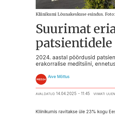
Kliinikumi Lõunakeskuse esindus. Foto:
Suurimat eri
patsientidele
2024. aastal pöördusid patsiend
erakorralise meditsiini, ennetu
Aive Mõttus
14.04.2025 - 11:45
AVALDATUD
VIIMATI UU
Kliinikumis ravitakse üle 23% kogu Eest