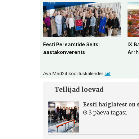
Eesti Perearstide Seltsi
IX B
aastakonverents
Arrh
Ava Med24 koolituskalender
siit
Tellijad loevad
Eesti haiglatest on
3 päeva tagasi