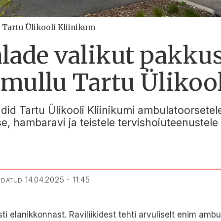
 Tartu Ülikooli Kliinikum
alade valikut pakku
 mullu Tartu Ülikoo
id Tartu Ülikooli Kliinikumi ambulatoorsetele
se, hambaravi ja teistele tervishoiuteenustel
14.04.2025 - 11:45
ENDATUD
i elanikkonnast. Raviliikidest tehti arvuliselt enim amb