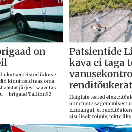
brigaad on
Patsientide L
il
kava ei taga 
vanusekontro
Liidu kutsemeisterlikkuse
adid kinnitasid taas oma
renditõukera
t aastat järjest saavutas
du – brigaad Tallinn92
Haiglate teated elektritõ
õnnetuste sagenemisest näi
hinnangul, et renditõuker
sisuliselt toimiv, mitte ü