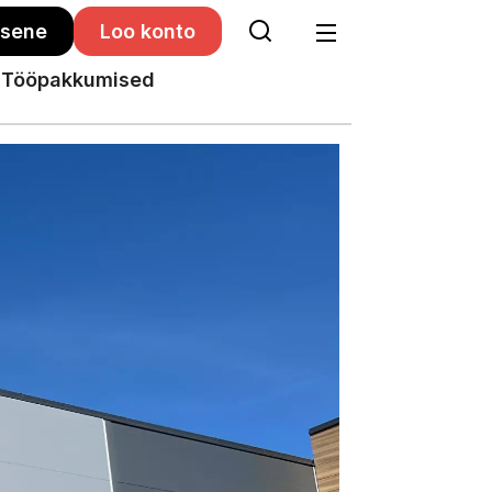
isene
Loo konto
Tööpakkumised