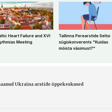
altic Heart Failure and XVI
Tallinna Perearstide Seltsi
ythmias Meeting
sügiskonverents "Kuidas
mõista väsimust?"
 saanud Ukraina arstide õppekeskused