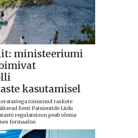
iit: ministeeriumi
toimivat
lli
taste kasutamisel
ukeratastega toimunud raskete
tavad Eesti Patsientide Liidu
ataste regulatsioon peab olema
ksnes formaalne.