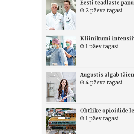
Eesti teadlaste panu
2 päeva tagasi
Kliinikumi intensi
1 päev tagasi
Augustis algab täie
4 päeva tagasi
Ohtlike opioidide le
1 päev tagasi