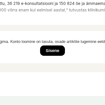
võttu, 36 219 e-konsultatsiooni ja 150 824 õe ja ämmae
 võrra enam kui eelmisel aastal,“ tutvustas kliinikumi ju
ima. Konto loomine on tasuta, osade artiklite lugemine eel
Sisene