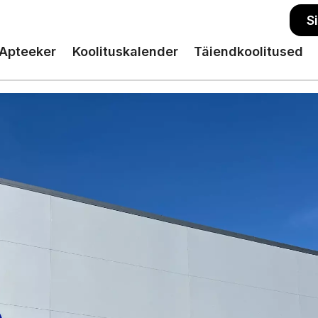
S
Apteeker
Koolituskalender
Täiendkoolitused