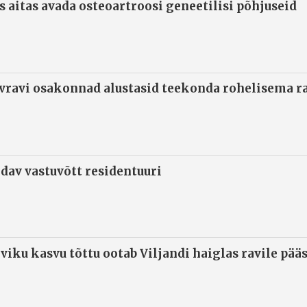
s aitas avada osteoartroosi geneetilisi põhjuseid
ivravi osakonnad alustasid teekonda rohelisema 
ndav vastuvõtt residentuuri
viku kasvu tõttu ootab Viljandi haiglas ravile pää