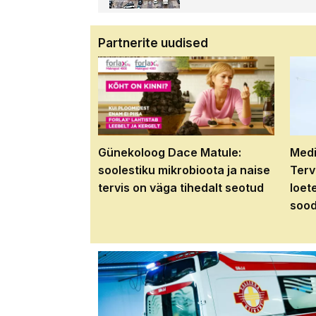
Partnerite uudised
Günekoloog Dace Matule:
Medi
soolestiku mikrobioota ja naise
Terv
tervis on väga tihedalt seotud
loet
sood