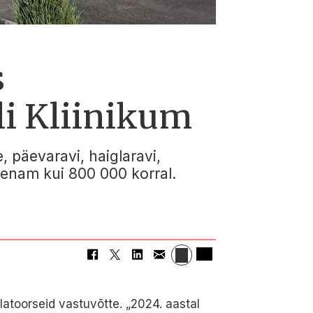
s
li Kliinikum
, päevaravi, haiglaravi,
e enam kui 800 000 korral.
ulatoorseid vastuvõtte. „2024. aastal