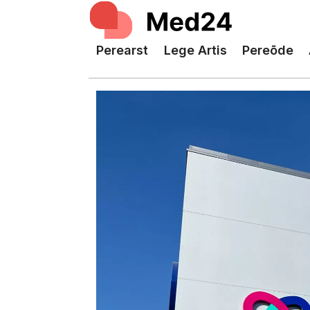
Perearst
Lege Artis
Pereõde