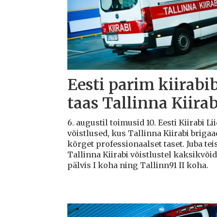
Eesti parim kiirabi
taas Tallinna Kiirab
6. augustil toimusid 10. Eesti Kiirabi 
võistlused, kus Tallinna Kiirabi briga
kõrget professionaalset taset. Juba teis
Tallinna Kiirabi võistlustel kaksikvõi
pälvis I koha ning Tallinn91 II koha.