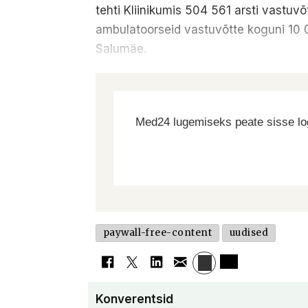
tehti Kliinikumis 504 561 arsti vastu
ambulatoorseid vastuvõtte koguni 10 000
Salumäe.
Med24 lugemiseks peate sisse log
paywall-free-content
uudised
Konverentsid