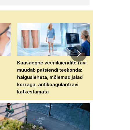
Kaasaegne veenilaiendite ravi
Veebiseminar:
muudab patsiendi teekonda:
patsiendi neere
haigusleheta, mõlemad jalad
tema tulevikku
korraga, antikoagulantravi
katkestamata