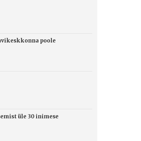
ravikeskkonna poole
semist üle 30 inimese