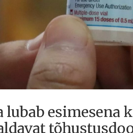
a lubab esimesena 
aldavat tõhustusdoo