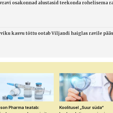
ivravi osakonnad alustasid teekonda rohelisema 
viku kasvu tõttu ootab Viljandi haiglas ravile pää
son Pharma teatab:
Koolitusel „Suur süda“