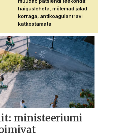
muudab patsiendi teekonda:
patsiendi neere
haigusleheta, mõlemad jalad
tema tulevikku
korraga, antikoagulantravi
katkestamata
iit: ministeeriumi
toimivat