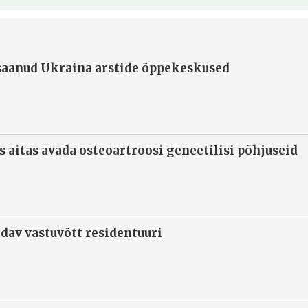
 saanud Ukraina arstide õppekeskused
s aitas avada osteoartroosi geneetilisi põhjuseid
ndav vastuvõtt residentuuri