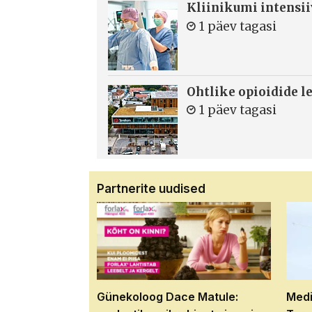
Kliinikumi intensi
1 päev tagasi
Ohtlike opioidide le
1 päev tagasi
Partnerite uudised
Günekoloog Dace Matule:
Medi