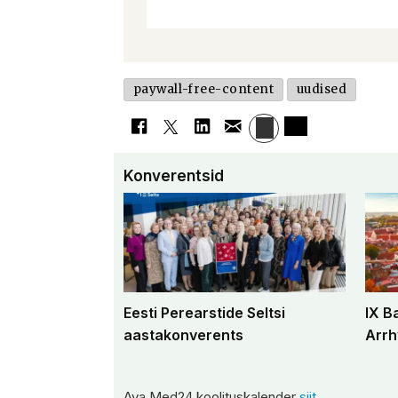
paywall-free-content
uudised
Konverentsid
Eesti Perearstide Seltsi
IX B
aastakonverents
Arrh
Ava Med24 koolituskalender
siit