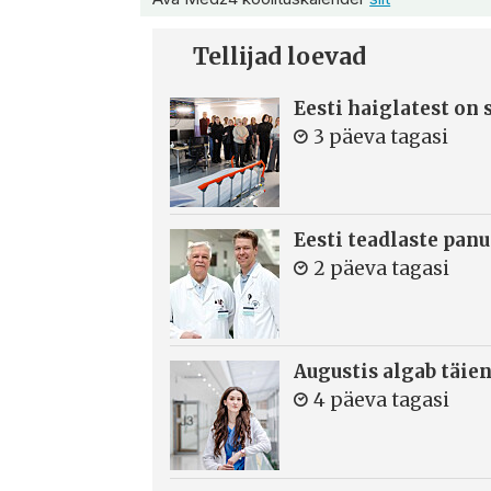
Tellijad loevad
Eesti haiglatest on
3 päeva tagasi
Eesti teadlaste panu
2 päeva tagasi
Augustis algab täie
4 päeva tagasi