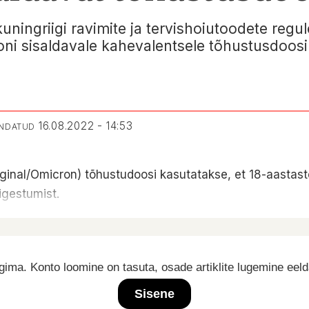
uningriigi ravimite ja tervishoiutoodete reg
ni sisaldavale kahevalentsele tõhustusdoosi
16.08.2022 - 14:53
ENDATUD
ginal/Omicron) tõhustudoosi kasutatakse, et 18-aastast
gestumist.
ima. Konto loomine on tasuta, osade artiklite lugemine eel
Sisene