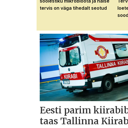
soolestiku mikrobioota ja naise
Terv
tervis on väga tihedalt seotud
loet
sood
Eesti parim kiirabi
taas Tallinna Kiirab