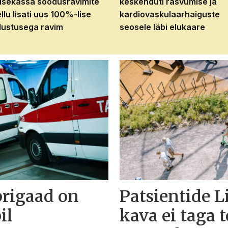
isekassa soodusravimite
keskenduti rasvumise ja
ellu lisati uus 100%-lise
kardiovaskulaarhaiguste
ustusega ravim
seosele läbi elukaare
brigaad on
Patsientide L
il
kava ei taga 