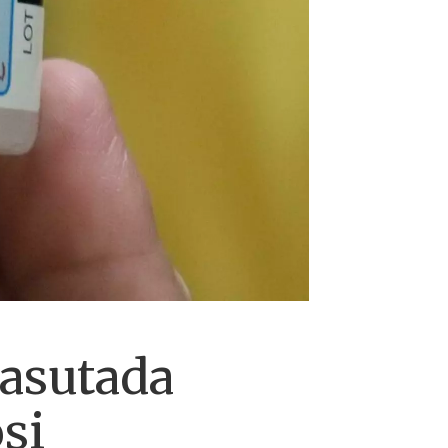
kasutada
si