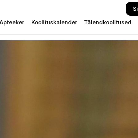
S
Apteeker
Koolituskalender
Täiendkoolitused