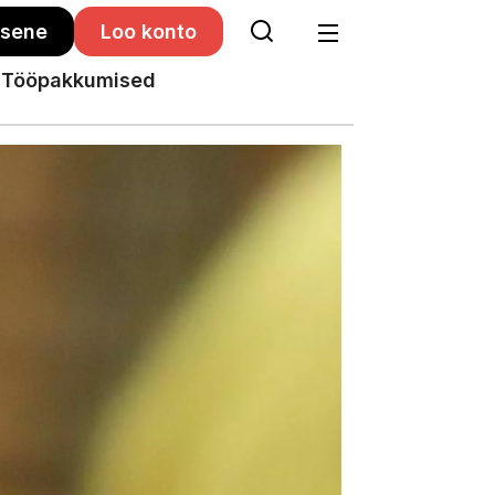
isene
Loo konto
Tööpakkumised