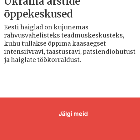
Ukraina arstide
õppekeskused
Eesti haiglad on kujunemas
rahvusvahelisteks teadmuskeskusteks,
kuhu tullakse õppima kaasaegset
intensiivravi, taastusravi, patsiendiohutust
ja haiglate töökorraldust.
Jälgi meid