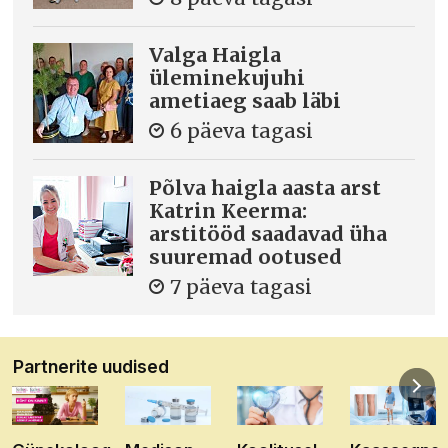
Valga Haigla
üleminekujuhi
ametiaeg saab läbi
6 päeva tagasi
Põlva haigla aasta arst
Katrin Keerma:
arstitööd saadavad üha
suuremad ootused
7 päeva tagasi
Partnerite uudised