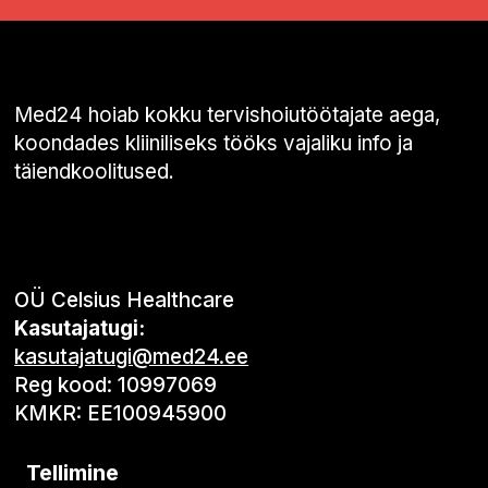
Med24 hoiab kokku tervishoiutöötajate aega,
koondades kliiniliseks tööks vajaliku info ja
täiendkoolitused.
OÜ Celsius Healthcare
Kasutajatugi:
kasutajatugi@med24.ee
Reg kood: 10997069
KMKR: EE100945900
Tellimine