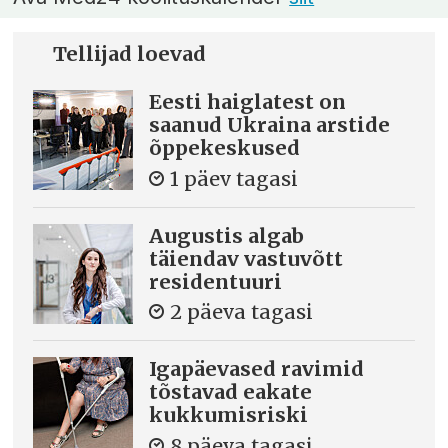
Tellijad loevad
Eesti haiglatest on
saanud Ukraina arstide
õppekeskused
1 päev tagasi
Augustis algab
täiendav vastuvõtt
residentuuri
2 päeva tagasi
Igapäevased ravimid
tõstavad eakate
kukkumisriski
8 päeva tagasi