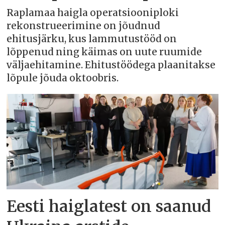
Raplamaa haigla operatsiooniploki
rekonstrueerimine on jõudnud
ehitusjärku, kus lammutustööd on
lõppenud ning käimas on uute ruumide
väljaehitamine. Ehitustöödega plaanitakse
lõpule jõuda oktoobris.
Eesti haiglatest on saanud