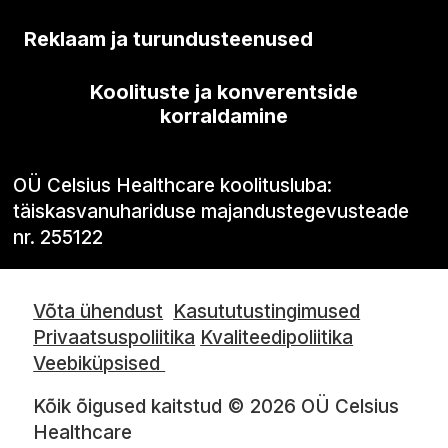
Reklaam ja turundusteenused
Koolituste ja konverentside
korraldamine
OÜ Celsius Healthcare koolitusluba:
täiskasvanuhariduse majandustegevusteade
nr. 255122
Võta ühendust
Kasututustingimused
Privaatsuspoliitika
Kvaliteedipoliitika
Veebiküpsised
Kõik õigused kaitstud © 2026 OÜ Celsius
Healthcare