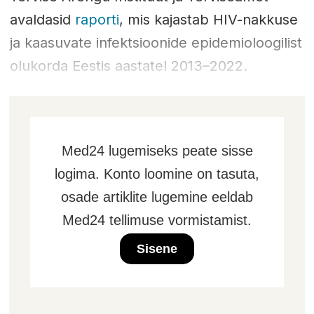
avaldasid
raporti
, mis kajastab HIV-nakkuse
ja kaasuvate infektsioonide epidemioloogilist
olukorda Eestis aastatel 2013–2022.
Med24 lugemiseks peate sisse
logima. Konto loomine on tasuta,
osade artiklite lugemine eeldab
Med24 tellimuse vormistamist.
Sisene