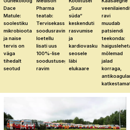
Günekoloog
Medison
Koolitusel
Kaasaegne
Dace
Pharma
„Suur
veenilaiendi
Matule:
teatab:
süda“
ravi
soolestiku
Tervisekassa
keskenduti
muudab
mikrobioota
soodusravimite
rasvumise
patsiendi
ja naise
loetellu
ja
teekonda:
tervis on
lisati uus
kardiovaskulaarhaiguste
haiguslehet
väga
100%-lise
seosele
mõlemad
tihedalt
soodustusega
läbi
jalad
seotud
ravim
elukaare
korraga,
antikoagula
katkestama