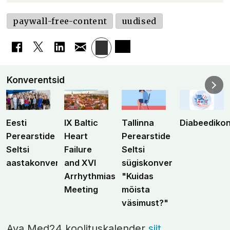
paywall-free-content
uudised
Konverentsid
Eesti
IX Baltic
Tallinna
Diabeediko
Perearstide
Heart
Perearstide
Seltsi
Failure
Seltsi
aastakonverents
and XVI
sügiskonverents
Arrhythmias
"Kuidas
Meeting
mõista
väsimust?"
Ava Med24 koolituskalender
siit