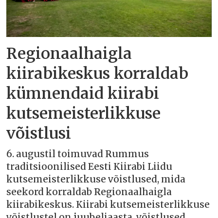
Regionaalhaigla
kiirabikeskus korraldab
kümnendaid kiirabi
kutsemeisterlikkuse
võistlusi
6. augustil toimuvad Rummus
traditsioonilised Eesti Kiirabi Liidu
kutsemeisterlikkuse võistlused, mida
seekord korraldab Regionaalhaigla
kiirabikeskus. Kiirabi kutsemeisterlikkuse
võistlustel on juubeliaasta, võistlused