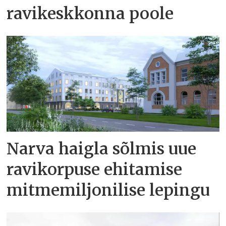
ravikeskkonna poole
Narva haigla sõlmis uue
ravikorpuse ehitamise
mitmemiljonilise lepingu