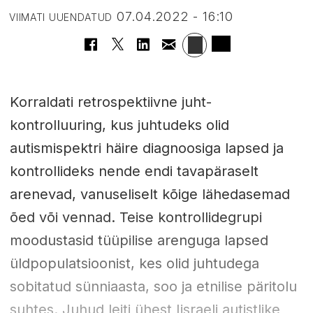
07.04.2022 - 16:10
VIIMATI UUENDATUD
Korraldati retrospektiivne juht-
kontrolluuring, kus juhtudeks olid
autismispektri häire diagnoosiga lapsed ja
kontrollideks nende endi tavapäraselt
arenevad, vanuseliselt kõige lähedasemad
õed või vennad. Teise kontrollidegrupi
moodustasid tüüpilise arenguga lapsed
üldpopulatsioonist, kes olid juhtudega
sobitatud sünniaasta, soo ja etnilise päritolu
suhtes. Juhud leiti ühest Iisraeli autistlike