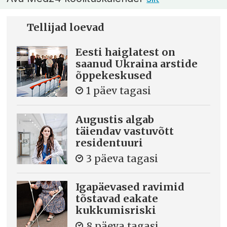
Tellijad loevad
Eesti haiglatest on
saanud Ukraina arstide
õppekeskused
1 päev tagasi
Augustis algab
täiendav vastuvõtt
residentuuri
3 päeva tagasi
Igapäevased ravimid
tõstavad eakate
kukkumisriski
8 päeva tagasi