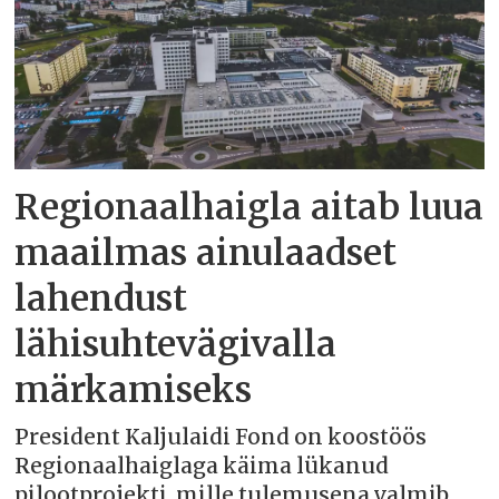
Regionaalhaigla aitab luua
maailmas ainulaadset
lahendust
lähisuhtevägivalla
märkamiseks
President Kaljulaidi Fond on koostöös
Regionaalhaiglaga käima lükanud
pilootprojekti, mille tulemusena valmib