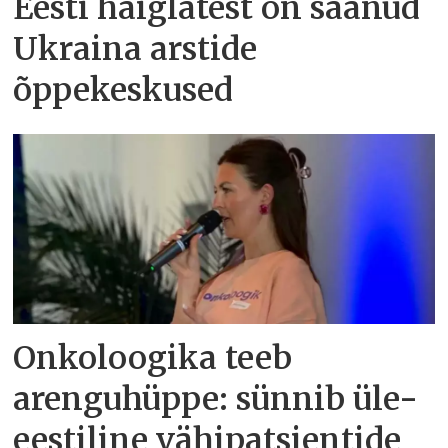
Eesti haiglatest on saanud
Ukraina arstide
õppekeskused
Onkoloogika teeb
arenguhüppe: sünnib üle-
eestiline vähipatsientide