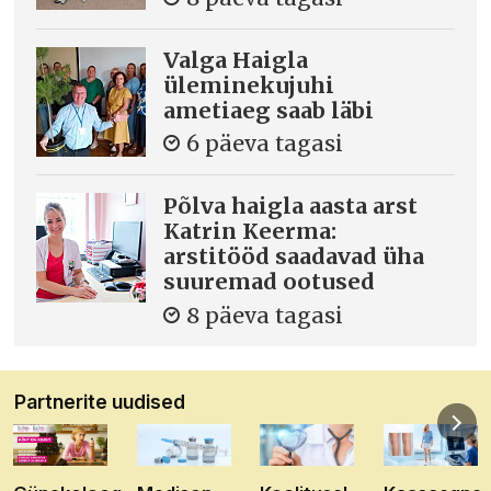
Valga Haigla
üleminekujuhi
ametiaeg saab läbi
6 päeva tagasi
Põlva haigla aasta arst
Katrin Keerma:
arstitööd saadavad üha
suuremad ootused
8 päeva tagasi
Partnerite uudised