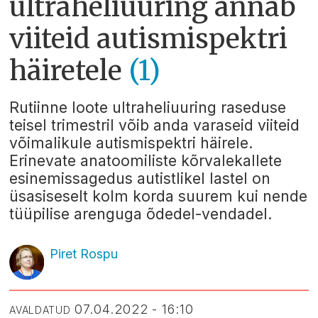
ultraheliuuring annab
viiteid autismispektri
häiretele
(1)
Rutiinne loote ultraheliuuring raseduse
teisel trimestril võib anda varaseid viiteid
võimalikule autismispektri häirele.
Erinevate anatoomiliste kõrvalekallete
esinemissagedus autistlikel lastel on
üsasiseselt kolm korda suurem kui nende
tüüpilise arenguga õdedel-vendadel.
Piret Rospu
07.04.2022 - 16:10
AVALDATUD