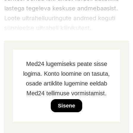
lastega tegeleva keskuse andmebaasist.
Loote ultraheliuuringute andmed koguti
sünnieelse ultraheli kliinikutest.
Med24 lugemiseks peate sisse
logima. Konto loomine on tasuta,
osade artiklite lugemine eeldab
Med24 tellimuse vormistamist.
Sisene