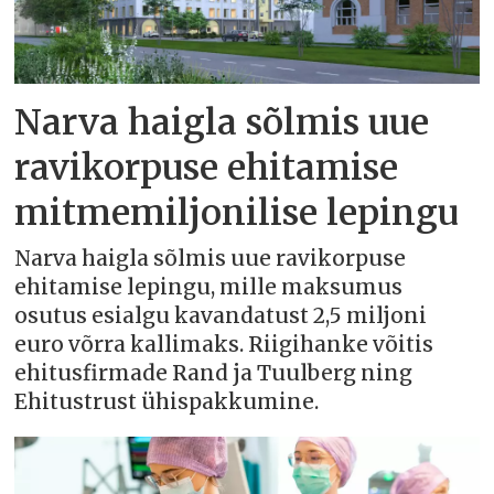
Narva haigla sõlmis uue
ravikorpuse ehitamise
mitmemiljonilise lepingu
Narva haigla sõlmis uue ravikorpuse
ehitamise lepingu, mille maksumus
osutus esialgu kavandatust 2,5 miljoni
euro võrra kallimaks. Riigihanke võitis
ehitusfirmade Rand ja Tuulberg ning
Ehitustrust ühispakkumine.