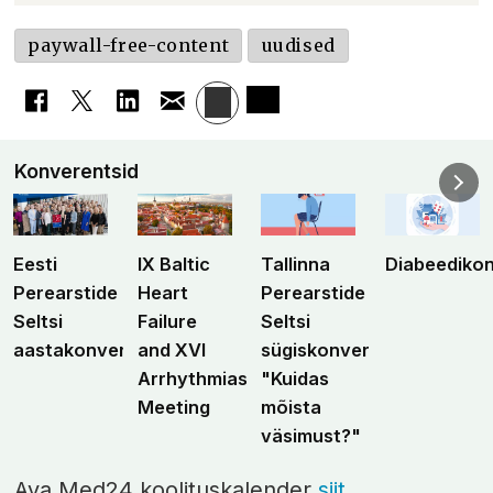
paywall-free-content
uudised
Konverentsid
Eesti
IX Baltic
Tallinna
Diabeediko
Perearstide
Heart
Perearstide
Seltsi
Failure
Seltsi
aastakonverents
and XVI
sügiskonverents
Arrhythmias
"Kuidas
Meeting
mõista
väsimust?"
Ava Med24 koolituskalender
siit