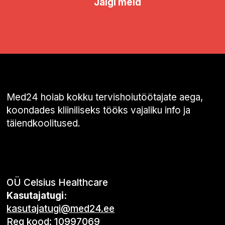
Jälgi meid
Med24 hoiab kokku tervishoiutöötajate aega,
koondades kliiniliseks tööks vajaliku info ja
täiendkoolitused.
OÜ Celsius Healthcare
Kasutajatugi:
kasutajatugi@med24.ee
Reg kood: 10997069