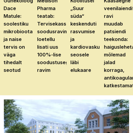
Günekoloog
Medison
Koolitusel
Kaasaegne
Dace
Pharma
„Suur
veenilaiendi
Matule:
teatab:
süda“
ravi
soolestiku
Tervisekassa
keskenduti
muudab
mikrobioota
soodusravimite
rasvumise
patsiendi
ja naise
loetellu
ja
teekonda:
tervis on
lisati uus
kardiovaskulaarhaiguste
haiguslehet
väga
100%-lise
seosele
mõlemad
tihedalt
soodustusega
läbi
jalad
seotud
ravim
elukaare
korraga,
antikoagula
katkestama