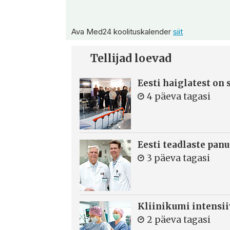
Ava Med24 koolituskalender
siit
Tellijad loevad
Eesti haiglatest on
4 päeva tagasi
Eesti teadlaste panu
3 päeva tagasi
Kliinikumi intensi
2 päeva tagasi