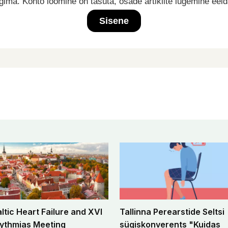
ima. Konto loomine on tasuta, osade artiklite lugemine eel
Sisene
altic Heart Failure and XVI
Tallinna Perearstide Seltsi
ythmias Meeting
sügiskonverents "Kuidas