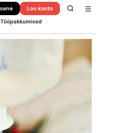
isene
Loo konto
Tööpakkumised