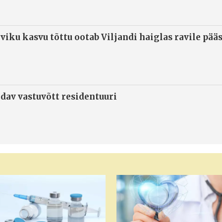
viku kasvu tõttu ootab Viljandi haiglas ravile pää
ndav vastuvõtt residentuuri