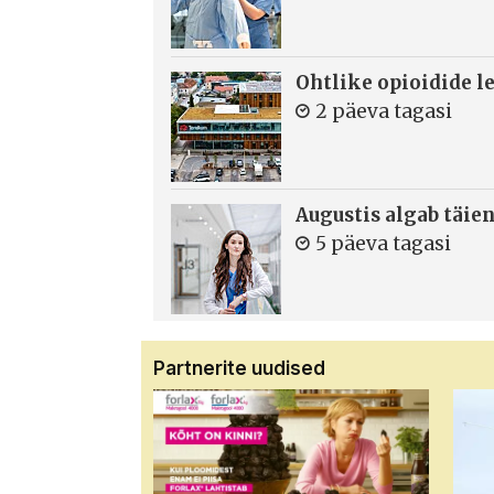
Ohtlike opioidide le
2 päeva tagasi
Augustis algab täie
5 päeva tagasi
Partnerite uudised