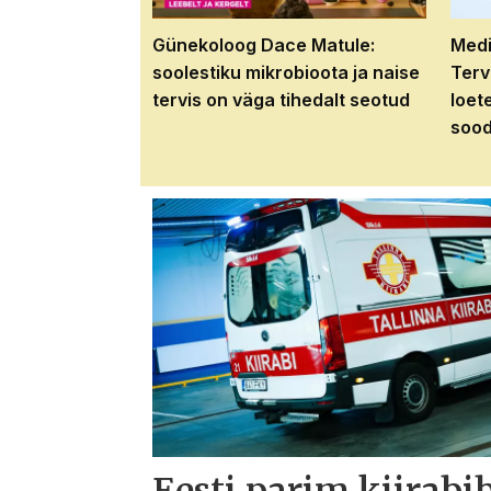
Günekoloog Dace Matule:
Medi
soolestiku mikrobioota ja naise
Terv
tervis on väga tihedalt seotud
loet
sood