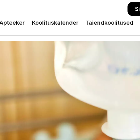
S
Apteeker
Koolituskalender
Täiendkoolitused