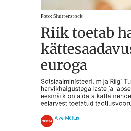
Foto: Shutterstock
Riik toetab h
kättesaadavu
euroga
Sotsiaalministeerium ja Riigi 
harvikhaigustega laste ja lap
eesmärk on aidata katta nende r
eelarvest toetatud taotlusvooru
Aive Mõttus