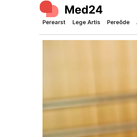
Perearst
Lege Artis
Pereõde