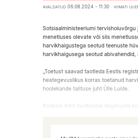
06.08.2024 - 11:30
AVALDATUD
VIIMATI UU
Sotsiaalministeeriumi tervishoiuvõrgu 
menetluses olevate või siis menetluss
harvikhaigustega seotud teenuste hüvit
harvikhaigusega seotud abivahendid, s
„Toetust saavad taotleda Eestis regis
heategevuslikus korras toetanud harvik
hoolekande talituse juht Ülle Luide.
Rohkem infot taotlemise tingimuste k