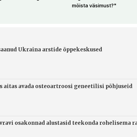
mõista väsimust?"
 saanud Ukraina arstide õppekeskused
s aitas avada osteoartroosi geneetilisi põhjuseid
ivravi osakonnad alustasid teekonda rohelisema 