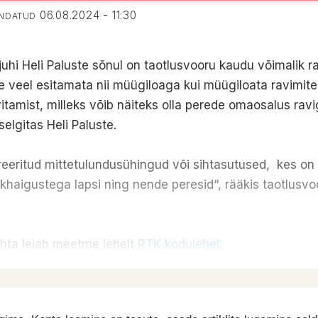
06.08.2024 - 11:30
ENDATUD
juhi Heli Paluste sõnul on taotlusvooru kaudu võimalik r
e veel esitamata nii müügiloaga kui müügiloata ravimite
amist, milleks võib näiteks olla perede omaosalus ravig
elgitas Heli Paluste.
treeritud mittetulundusühingud või sihtasutused, kes o
haigustega lapsi ning nende peresid“, rääkis taotlusvoo
ohta leiab meetme lehelt
RTK kodulehel
.