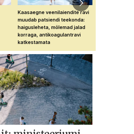
Kaasaegne veenilaiendite ravi
Veebiseminar:
muudab patsiendi teekonda:
patsiendi neere
haigusleheta, mõlemad jalad
tema tulevikku
korraga, antikoagulantravi
katkestamata