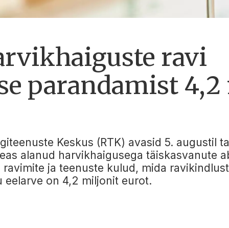
arvikhaiguste ravi
se parandamist 4,2 
Tugiteenuste Keskus (RTK) avasid 5. augustil 
seeas alanud harvikhaigusega täiskasvanute a
avimite ja teenuste kulud, mida ravikindlustus
 eelarve on 4,2 miljonit eurot.