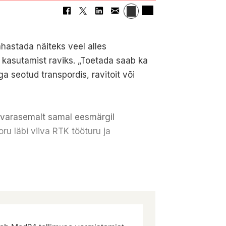
ahastada näiteks veel alles
 kasutamist raviks. „Toetada saab ka
a seotud transpordis, ravitoit või
n varasemalt samal eesmärgil
ru läbi viiva RTK tööturu ja