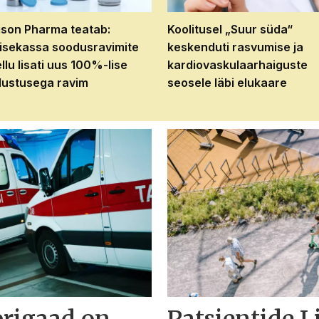
son Pharma teatab:
Koolitusel „Suur süda“
isekassa soodusravimite
keskenduti rasvumise ja
ellu lisati uus 100%-lise
kardiovaskulaarhaiguste
ustusega ravim
seosele läbi elukaare