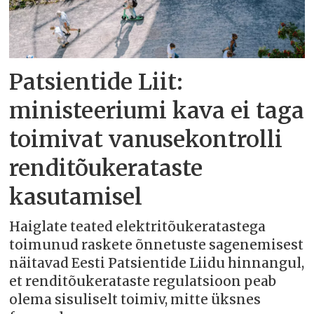
Patsientide Liit:
ministeeriumi kava ei taga
toimivat vanusekontrolli
renditõukerataste
kasutamisel
Haiglate teated elektritõukeratastega
toimunud raskete õnnetuste sagenemisest
näitavad Eesti Patsientide Liidu hinnangul,
et renditõukerataste regulatsioon peab
olema sisuliselt toimiv, mitte üksnes