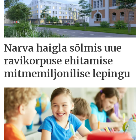
Narva haigla sõlmis uue
ravikorpuse ehitamise
mitmemiljonilise lepingu