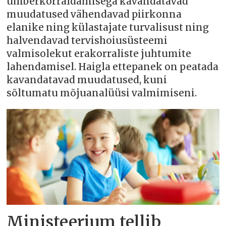
ümberkorraldamisega kavandatavad
muudatused vähendavad piirkonna
elanike ning külastajate turvalisust ning
halvendavad tervishoiusüsteemi
valmisolekut erakorraliste juhtumite
lahendamisel. Haigla ettepanek on peatada
kavandatavad muudatused, kuni
sõltumatu mõjuanalüüsi valmimiseni.
Ministeerium tellib