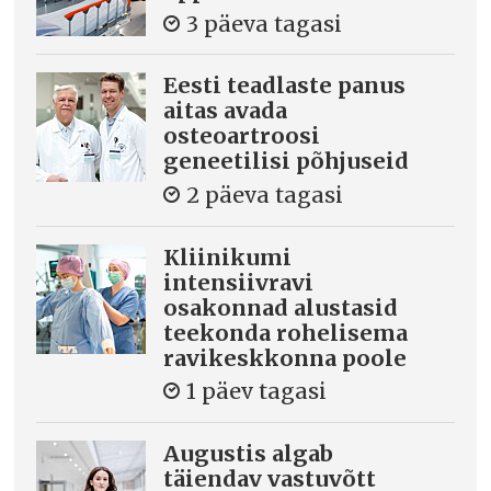
3 päeva tagasi
Eesti teadlaste panus
aitas avada
osteoartroosi
geneetilisi põhjuseid
2 päeva tagasi
Kliinikumi
intensiivravi
osakonnad alustasid
teekonda rohelisema
ravikeskkonna poole
1 päev tagasi
Augustis algab
täiendav vastuvõtt