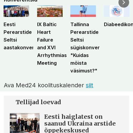
Eesti
IX Baltic
Tallinna
Diabeediko
Perearstide
Heart
Perearstide
Seltsi
Failure
Seltsi
aastakonverents
and XVI
sügiskonverents
Arrhythmias
"Kuidas
Meeting
mõista
väsimust?"
Ava Med24 koolituskalender
siit
Tellijad loevad
Eesti haiglatest on
saanud Ukraina arstide
õppekeskused