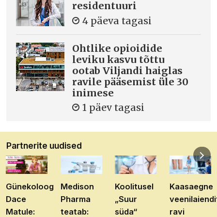
residentuuri
4 päeva tagasi
Ohtlike opioidide
leviku kasvu tõttu
ootab Viljandi haiglas
ravile pääsemist üle 30
inimese
1 päev tagasi
Partnerite uudised
Günekoloog
Medison
Koolitusel
Kaasaegne
Dace
Pharma
„Suur
veenilaiendi
Matule:
teatab:
süda“
ravi