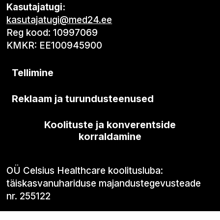
Kasutajatugi:
kasutajatugi@med24.ee
Reg kood: 10997069
KMKR: EE100945900
Tellimine
Reklaam ja turundusteenused
Koolituste ja konverentside
korraldamine
OÜ Celsius Healthcare koolitusluba:
täiskasvanuhariduse majandustegevusteade
nr. 255122