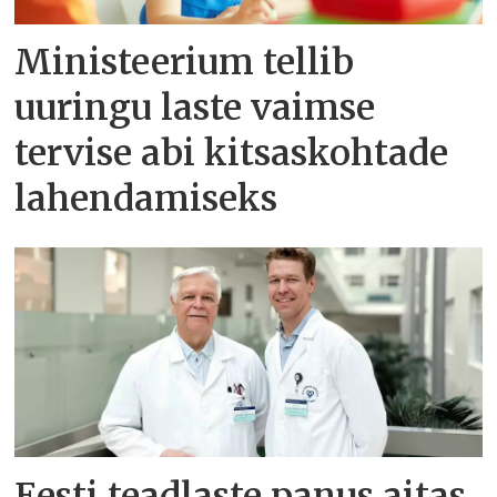
Ministeerium tellib
uuringu laste vaimse
tervise abi kitsaskohtade
lahendamiseks
Eesti teadlaste panus aitas