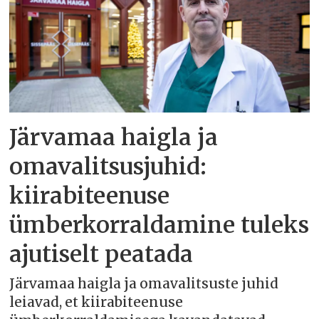
Järvamaa haigla ja
omavalitsusjuhid:
kiirabiteenuse
ümberkorraldamine tuleks
ajutiselt peatada
Järvamaa haigla ja omavalitsuste juhid
leiavad, et kiirabiteenuse