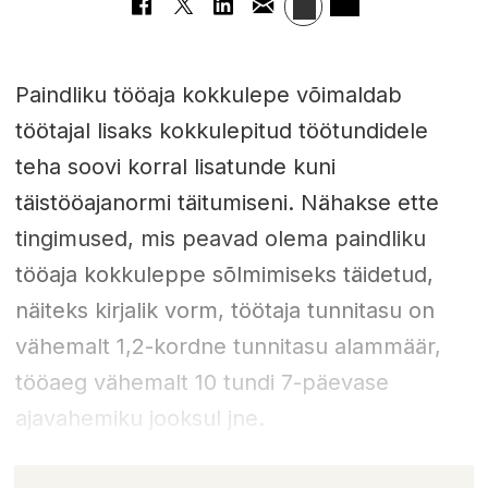
Paindliku tööaja kokkulepe võimaldab
töötajal lisaks kokkulepitud töötundidele
teha soovi korral lisatunde kuni
täistööajanormi täitumiseni. Nähakse ette
tingimused, mis peavad olema paindliku
tööaja kokkuleppe sõlmimiseks täidetud,
näiteks kirjalik vorm, töötaja tunnitasu on
vähemalt 1,2-kordne tunnitasu alammäär,
tööaeg vähemalt 10 tundi 7-päevase
ajavahemiku jooksul jne.