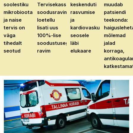
soolestiku
Tervisekassa
keskenduti
muudab
mikrobioota
soodusravimite
rasvumise
patsiendi
ja naise
loetellu
ja
teekonda:
tervis on
lisati uus
kardiovaskulaarhaiguste
haiguslehet
väga
100%-lise
seosele
mõlemad
tihedalt
soodustusega
läbi
jalad
seotud
ravim
elukaare
korraga,
antikoagula
katkestama