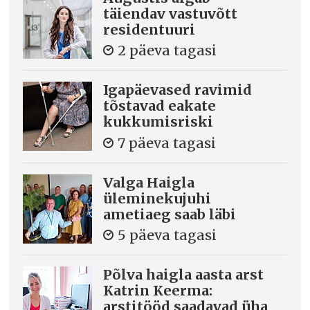
täiendav vastuvõtt
residentuuri
2 päeva tagasi
Igapäevased ravimid
tõstavad eakate
kukkumisriski
7 päeva tagasi
Valga Haigla
üleminekujuhi
ametiaeg saab läbi
5 päeva tagasi
Põlva haigla aasta arst
Katrin Keerma:
arstitööd saadavad üha