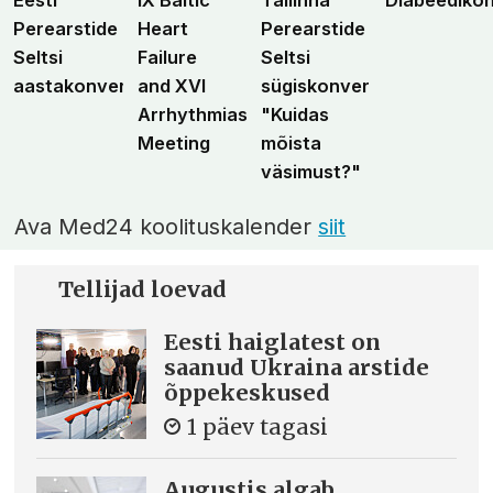
Eesti
IX Baltic
Tallinna
Diabeediko
Perearstide
Heart
Perearstide
Seltsi
Failure
Seltsi
aastakonverents
and XVI
sügiskonverents
Arrhythmias
"Kuidas
Meeting
mõista
väsimust?"
Ava Med24 koolituskalender
siit
Tellijad loevad
Eesti haiglatest on
saanud Ukraina arstide
õppekeskused
1 päev tagasi
Augustis algab