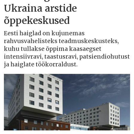
Ukraina arstide
õppekeskused
Eesti haiglad on kujunemas
rahvusvahelisteks teadmuskeskusteks,
kuhu tullakse õppima kaasaegset
intensiivravi, taastusravi, patsiendiohutust
ja haiglate töökorraldust.