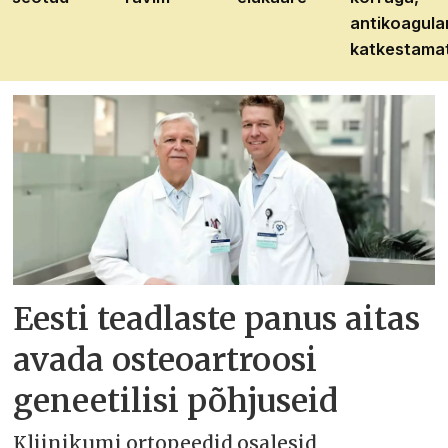
antikoagula
katkestama
Eesti teadlaste panus aitas
avada osteoartroosi
geneetilisi põhjuseid
Kliinikumi ortopeedid osalesid