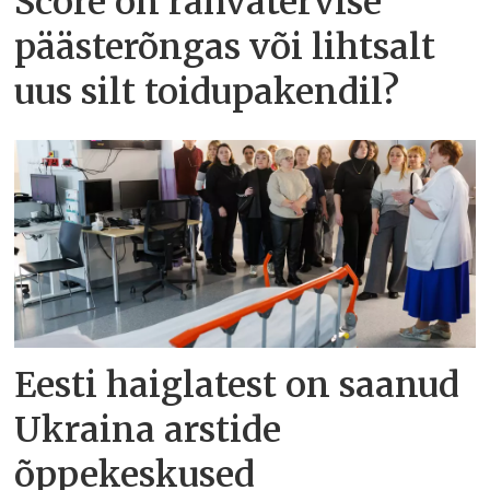
Score on rahvatervise
päästerõngas või lihtsalt
uus silt toidupakendil?
Eesti haiglatest on saanud
Ukraina arstide
õppekeskused