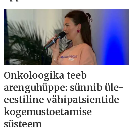
Onkoloogika teeb
arenguhüppe: sünnib üle-
eestiline vähipatsientide
kogemustoetamise
süsteem