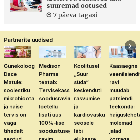
suuremad ootused
7 päeva tagasi
Partnerite uudised
Günekoloog
Medison
Koolitusel
Kaasaegne
Dace
Pharma
„Suur
veenilaiendi
Matule:
teatab:
süda“
ravi
soolestiku
Tervisekassa
keskenduti
muudab
mikrobioota
soodusravimite
rasvumise
patsiendi
ja naise
loetellu
ja
teekonda:
tervis on
lisati uus
kardiovaskulaarhaiguste
haiguslehet
väga
100%-lise
seosele
mõlemad
tihedalt
soodustusega
läbi
jalad
seotud
ravim
elukaare
korraga,