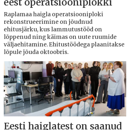
eest operatsiooniplokki
Raplamaa haigla operatsiooniploki
rekonstrueerimine on jõudnud
ehitusjärku, kus lammutustööd on
lõppenud ning käimas on uute ruumide
väljaehitamine. Ehitustöödega plaanitakse
lõpule jõuda oktoobris.
Eesti haiglatest on saanud