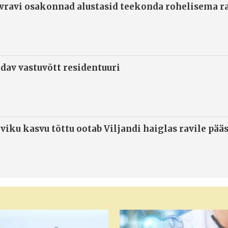
ivravi osakonnad alustasid teekonda rohelisema 
ndav vastuvõtt residentuuri
viku kasvu tõttu ootab Viljandi haiglas ravile pää