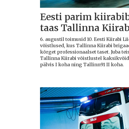
Eesti parim kiirabi
taas Tallinna Kiirab
6. augustil toimusid 10. Eesti Kiirabi 
võistlused, kus Tallinna Kiirabi briga
kõrget professionaalset taset. Juba teis
Tallinna Kiirabi võistlustel kaksikvõi
pälvis I koha ning Tallinn91 II koha.