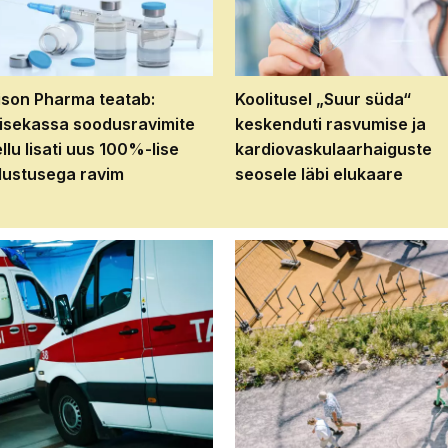
son Pharma teatab:
Koolitusel „Suur süda“
isekassa soodusravimite
keskenduti rasvumise ja
ellu lisati uus 100%-lise
kardiovaskulaarhaiguste
ustusega ravim
seosele läbi elukaare