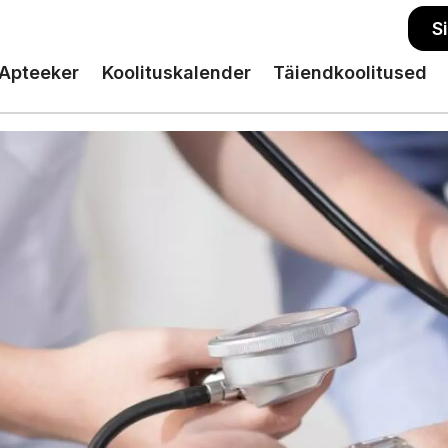
S
Apteeker
Koolituskalender
Täiendkoolitused