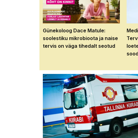
Günekoloog Dace Matule:
Medi
soolestiku mikrobioota ja naise
Terv
tervis on väga tihedalt seotud
loet
sood