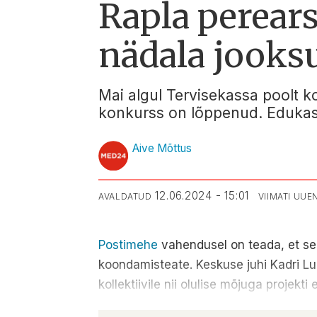
Rapla perear
nädala jooks
Mai algul Tervisekassa poolt k
konkurss on lõppenud. Edukas 
Aive Mõttus
12.06.2024 - 15:01
AVALDATUD
VIIMATI UU
Postimehe
vahendusel on teada, et sen
koondamisteate. Keskuse juhi Kadri Lu
kollektiivile nii olulise mõjuga projek