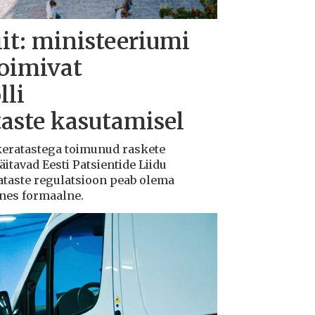
iit: ministeeriumi
toimivat
lli
taste kasutamisel
ukeratastega toimunud raskete
tavad Eesti Patsientide Liidu
ataste regulatsioon peab olema
ksnes formaalne.