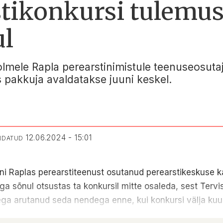
stikonkursi tulemus
ul
olmele Rapla perearstinimistule teenuseosuta
pakkuja avaldatakse juuni keskel.
12.06.2024 - 15:01
ENDATUD
i Raplas perearstiteenust osutanud perearstikeskuse k
ga sõnul otsustas ta konkursil mitte osaleda, sest Terv
ti ega arutanud seda nendega enne, kui konkursi välja ku