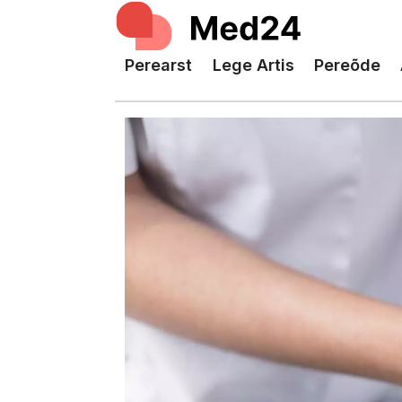
Perearst
Lege Artis
Pereõde