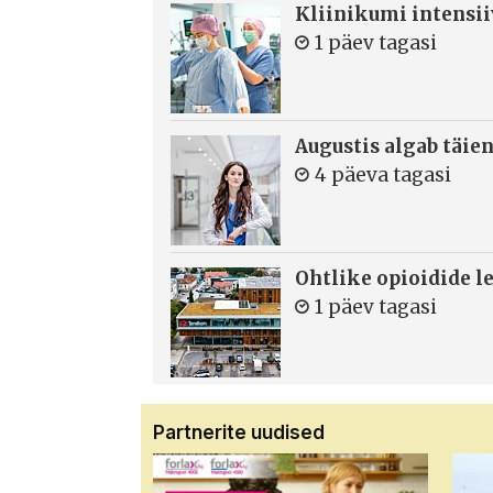
Kliinikumi intensi
1 päev tagasi
Augustis algab täie
4 päeva tagasi
Ohtlike opioidide le
1 päev tagasi
Partnerite uudised