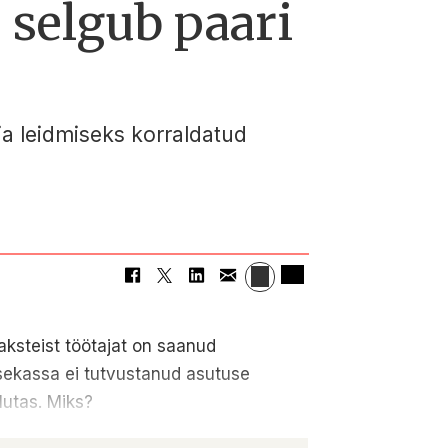
 selgub paari
ja leidmiseks korraldatud
aksteist töötajat on saanud
isekassa ei tutvustanud asutuse
ulutas. Miks?