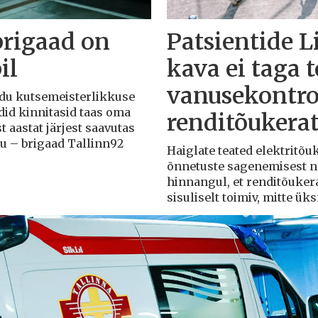
brigaad on
Patsientide L
il
kava ei taga 
vanusekontro
Liidu kutsemeisterlikkuse
adid kinnitasid taas oma
renditõukera
t aastat järjest saavutas
du – brigaad Tallinn92
Haiglate teated elektritõ
õnnetuste sagenemisest näi
hinnangul, et renditõuker
sisuliselt toimiv, mitte ü