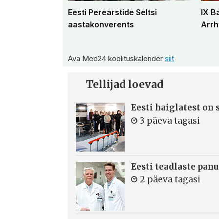
Eesti Perearstide Seltsi
IX B
aastakonverents
Arrh
Ava Med24 koolituskalender
siit
Tellijad loevad
Eesti haiglatest on
3 päeva tagasi
Eesti teadlaste panu
2 päeva tagasi