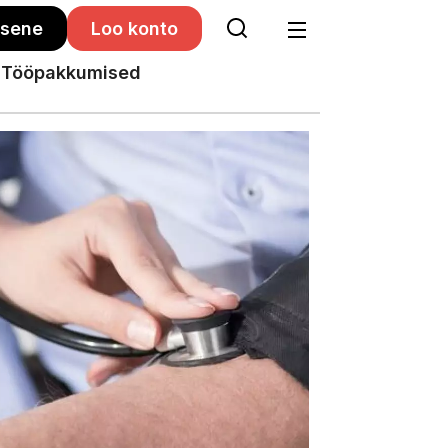
isene
Loo konto
Tööpakkumised