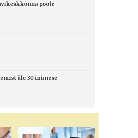
ravikeskkonna poole
semist üle 30 inimese