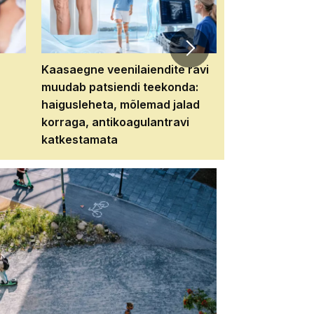
Kaasaegne veenilaiendite ravi
Veebiseminar:
muudab patsiendi teekonda:
patsiendi neere
haigusleheta, mõlemad jalad
tema tulevikku
korraga, antikoagulantravi
katkestamata