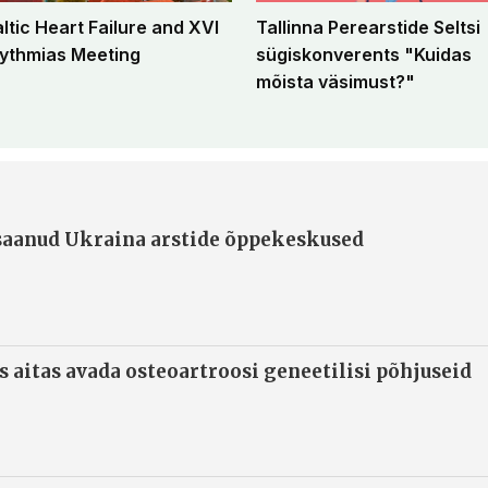
altic Heart Failure and XVI
Tallinna Perearstide Seltsi
ythmias Meeting
sügiskonverents "Kuidas
mõista väsimust?"
 saanud Ukraina arstide õppekeskused
s aitas avada osteoartroosi geneetilisi põhjuseid