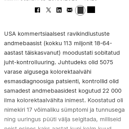
USA kommertsiaalsest ravikindlustuste
andmebaasist (kokku 113 miljonit 18-64-
aastast täiskasvanut) moodustati sobitatud
juht-kontrolluuring. Juhtudeks olid 5075
varase algusega kolorektaalvähi
esmasdiagnoosiga patsienti, kontrollid olid
samadest andmebaasidest kogutud 22 000
ilma kolorektaalvähita inimest. Koostatud oli
nimekiri 17 võimaliku sümptomi ja tunnusega
ning uuringus püüti välja selgitada, milliseid
neist esines kaks aastat kuni kolm kuud