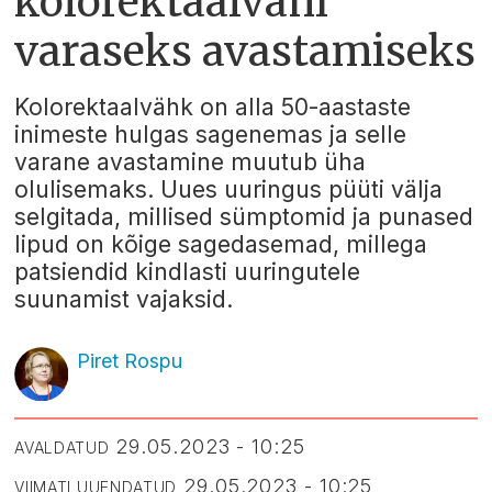
kolorektaalvähi
varaseks avastamiseks
Kolorektaalvähk on alla 50-aastaste
inimeste hulgas sagenemas ja selle
varane avastamine muutub üha
olulisemaks. Uues uuringus püüti välja
selgitada, millised sümptomid ja punased
lipud on kõige sagedasemad, millega
patsiendid kindlasti uuringutele
suunamist vajaksid.
Piret Rospu
29.05.2023 - 10:25
AVALDATUD
29.05.2023 - 10:25
VIIMATI UUENDATUD