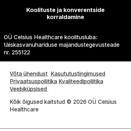
Koolituste ja konverentside
korraldamine
OÜ Celsius Healthcare koolitusluba:
täiskasvanuhariduse majandustegevusteade
nr. 255122
Võta ühendust
Kasututustingimused
Privaatsuspoliitika
Kvaliteedipoliitika
Veebiküpsised
Kõik õigused kaitstud © 2026 OÜ Celsius
Healthcare