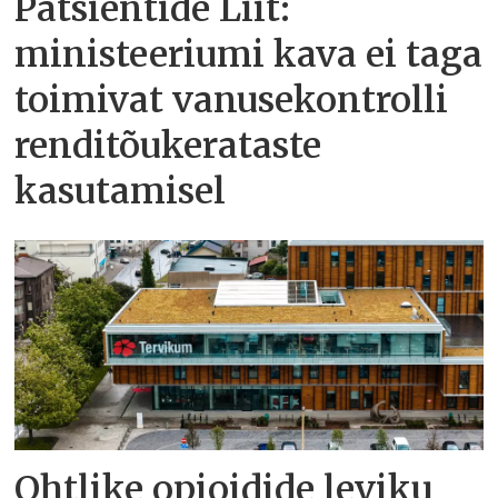
Patsientide Liit:
ministeeriumi kava ei taga
toimivat vanusekontrolli
renditõukerataste
kasutamisel
Ohtlike opioidide leviku