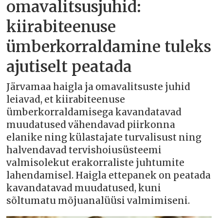
omavalitsusjuhid:
kiirabiteenuse
ümberkorraldamine tuleks
ajutiselt peatada
Järvamaa haigla ja omavalitsuste juhid
leiavad, et kiirabiteenuse
ümberkorraldamisega kavandatavad
muudatused vähendavad piirkonna
elanike ning külastajate turvalisust ning
halvendavad tervishoiusüsteemi
valmisolekut erakorraliste juhtumite
lahendamisel. Haigla ettepanek on peatada
kavandatavad muudatused, kuni
sõltumatu mõjuanalüüsi valmimiseni.