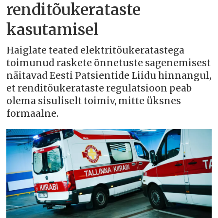
renditõukerataste
kasutamisel
Haiglate teated elektritõukeratastega
toimunud raskete õnnetuste sagenemisest
näitavad Eesti Patsientide Liidu hinnangul,
et renditõukerataste regulatsioon peab
olema sisuliselt toimiv, mitte üksnes
formaalne.