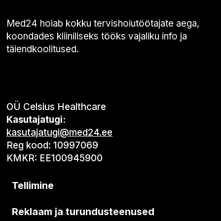
Med24 hoiab kokku tervishoiutöötajate aega,
koondades kliiniliseks tööks vajaliku info ja
täiendkoolitused.
OÜ Celsius Healthcare
Kasutajatugi:
kasutajatugi@med24.ee
Reg kood: 10997069
KMKR: EE100945900
Tellimine
Reklaam ja turundusteenused