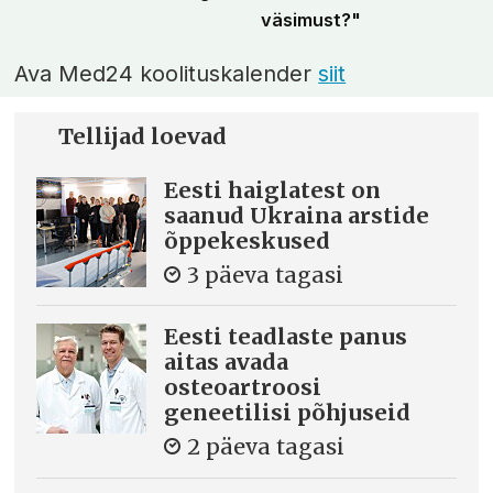
väsimust?"
Ava Med24 koolituskalender
siit
Tellijad loevad
Eesti haiglatest on
saanud Ukraina arstide
õppekeskused
3 päeva tagasi
Eesti teadlaste panus
aitas avada
osteoartroosi
geneetilisi põhjuseid
2 päeva tagasi