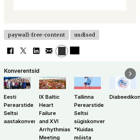
paywall-free-content
uudised
Konverentsid
Eesti
IX Baltic
Tallinna
Diabeediko
Perearstide
Heart
Perearstide
Seltsi
Failure
Seltsi
aastakonverents
and XVI
sügiskonverents
Arrhythmias
"Kuidas
Meeting
mõista