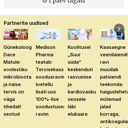
1 päev tagasi
Partnerite uudised
Günekoloog
Medison
Koolitusel
Kaasaegne
Dace
Pharma
„Suur
veenilaiendi
Matule:
teatab:
süda“
ravi
soolestiku
Tervisekassa
keskenduti
muudab
mikrobioota
soodusravimite
rasvumise
patsiendi
ja naise
loetellu
ja
teekonda:
tervis on
lisati uus
kardiovaskulaarhaiguste
haiguslehet
väga
100%-lise
seosele
mõlemad
tihedalt
soodustusega
läbi
jalad
seotud
ravim
elukaare
korraga,
antikoagula