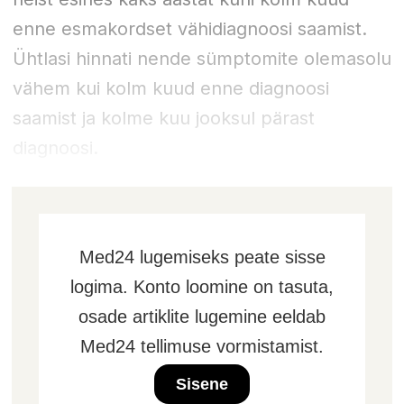
enne esmakordset vähidiagnoosi saamist.
Ühtlasi hinnati nende sümptomite olemasolu
vähem kui kolm kuud enne diagnoosi
saamist ja kolme kuu jooksul pärast
diagnoosi.
Med24 lugemiseks peate sisse
logima. Konto loomine on tasuta,
osade artiklite lugemine eeldab
Med24 tellimuse vormistamist.
Sisene