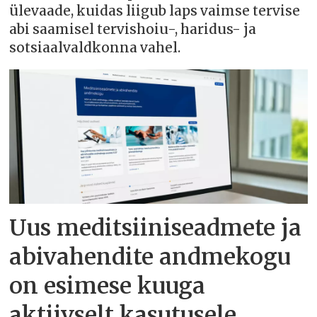
ülevaade, kuidas liigub laps vaimse tervise
abi saamisel tervishoiu-, haridus- ja
sotsiaalvaldkonna vahel.
Uus meditsiiniseadmete ja
abivahendite andmekogu
on esimese kuuga
aktiivselt kasutusele