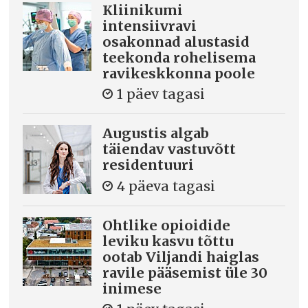
Kliinikumi
intensiivravi
osakonnad alustasid
teekonda rohelisema
ravikeskkonna poole
1 päev tagasi
Augustis algab
täiendav vastuvõtt
residentuuri
4 päeva tagasi
Ohtlike opioidide
leviku kasvu tõttu
ootab Viljandi haiglas
ravile pääsemist üle 30
inimese