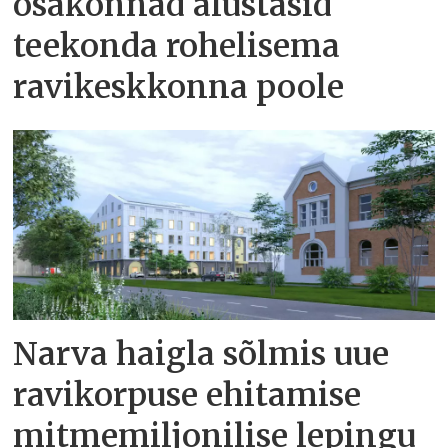
osakonnad alustasid
teekonda rohelisema
ravikeskkonna poole
Narva haigla sõlmis uue
ravikorpuse ehitamise
mitmemiljonilise lepingu