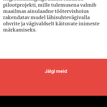
pilootprojekti, mille tulemusena valmib
maailmas ainulaadne töötervishoius
rakendatav mudel lähisuhtevägivalla
ohvrite ja vägivaldselt käituvate inimeste
märkamiseks.
Jälgi meid