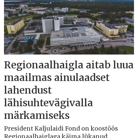
Regionaalhaigla aitab luua
maailmas ainulaadset
lahendust
lähisuhtevägivalla
märkamiseks
President Kaljulaidi Fond on koostöös
Regionaalhaiglaga käima lükanud