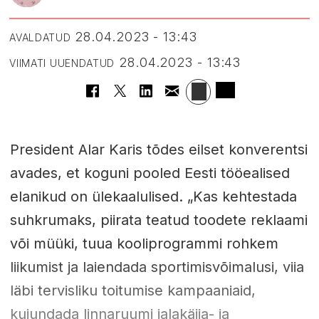
28.04.2023 - 13:43
AVALDATUD
28.04.2023 - 13:43
VIIMATI UUENDATUD
President Alar Karis tõdes eilset konverentsi
avades, et koguni pooled Eesti tööealised
elanikud on ülekaalulised. „Kas kehtestada
suhkrumaks, piirata teatud toodete reklaami
või müüki, tuua kooliprogrammi rohkem
liikumist ja laiendada sportimisvõimalusi, viia
läbi tervisliku toitumise kampaaniaid,
kujundada linnaruumi jalakäija- ja