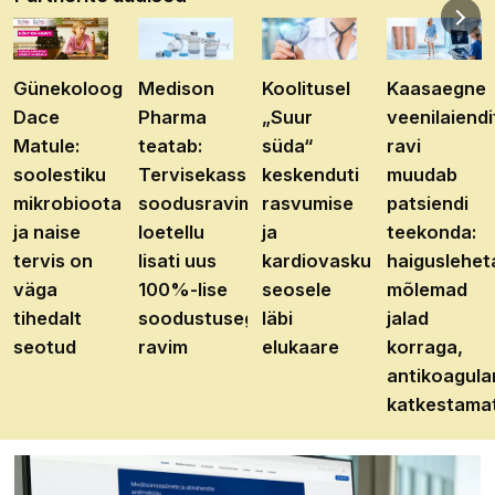
Günekoloog
Medison
Koolitusel
Kaasaegne
Dace
Pharma
„Suur
veenilaiendi
Matule:
teatab:
süda“
ravi
soolestiku
Tervisekassa
keskenduti
muudab
mikrobioota
soodusravimite
rasvumise
patsiendi
ja naise
loetellu
ja
teekonda:
tervis on
lisati uus
kardiovaskulaarhaiguste
haiguslehet
väga
100%-lise
seosele
mõlemad
tihedalt
soodustusega
läbi
jalad
seotud
ravim
elukaare
korraga,
antikoagula
katkestama