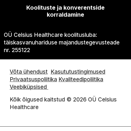
Koolituste ja konverentside
korraldamine
OÜ Celsius Healthcare koolitusluba:
täiskasvanuhariduse majandustegevusteade
nr. 255122
Võta ühendust
Kasututustingimused
Privaatsuspoliitika
Kvaliteedipoliitika
Veebiküpsised
Kõik õigused kaitstud © 2026 OÜ Celsius
Healthcare