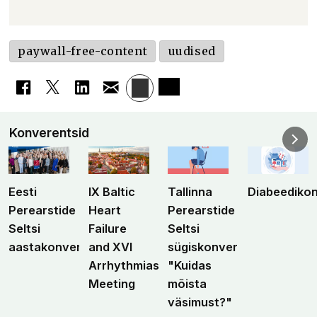
paywall-free-content
uudised
Konverentsid
Eesti
IX Baltic
Tallinna
Diabeediko
Perearstide
Heart
Perearstide
Seltsi
Failure
Seltsi
aastakonverents
and XVI
sügiskonverents
Arrhythmias
"Kuidas
Meeting
mõista
väsimust?"