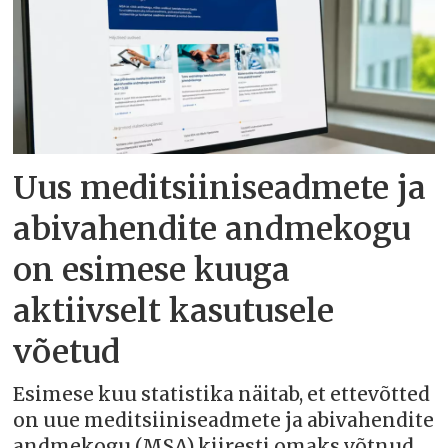
Uus meditsiiniseadmete ja
abivahendite andmekogu
on esimese kuuga
aktiivselt kasutusele
võetud
Esimese kuu statistika näitab, et ettevõtted
on uue meditsiiniseadmete ja abivahendite
andmekogu (MSA) kiiresti omaks võtnud.