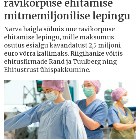
ravikorpuse ehitamise
mitmemiljonilise lepingu
Narva haigla sõlmis uue ravikorpuse
ehitamise lepingu, mille maksumus
osutus esialgu kavandatust 2,5 miljoni
euro võrra kallimaks. Riigihanke võitis
ehitusfirmade Rand ja Tuulberg ning
Ehitustrust ühispakkumine.