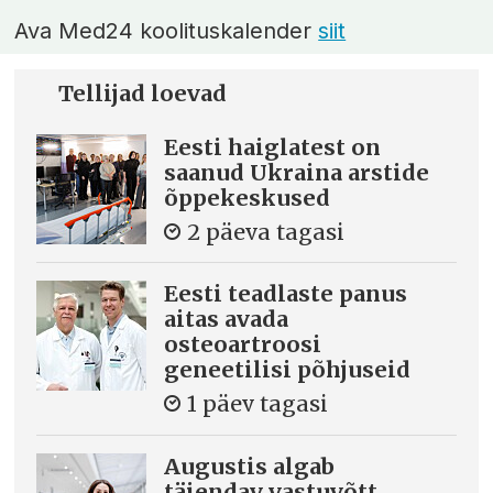
Ava Med24 koolituskalender
siit
Tellijad loevad
Eesti haiglatest on
saanud Ukraina arstide
õppekeskused
2 päeva tagasi
Eesti teadlaste panus
aitas avada
osteoartroosi
geneetilisi põhjuseid
1 päev tagasi
Augustis algab
täiendav vastuvõtt