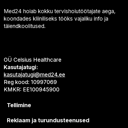
Med24 hoiab kokku tervishoiutöötajate aega,
koondades kliiniliseks tööks vajaliku info ja
täiendkoolitused.
OÜ Celsius Healthcare
Kasutajatugi:
kasutajatugi@med24.ee
Reg kood: 10997069
KMKR: EE100945900
Tellimine
Reklaam ja turundusteenused