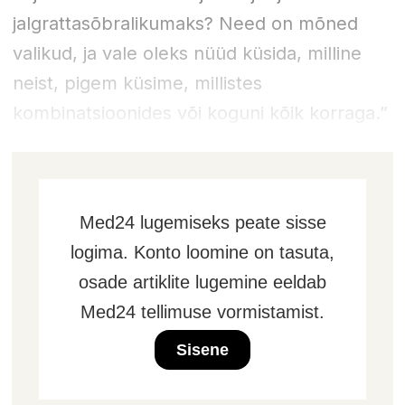
jalgrattasõbralikumaks? Need on mõned
valikud, ja vale oleks nüüd küsida, milline
neist, pigem küsime, millistes
kombinatsioonides või koguni kõik korraga.”
Med24 lugemiseks peate sisse
logima. Konto loomine on tasuta,
osade artiklite lugemine eeldab
Med24 tellimuse vormistamist.
Sisene