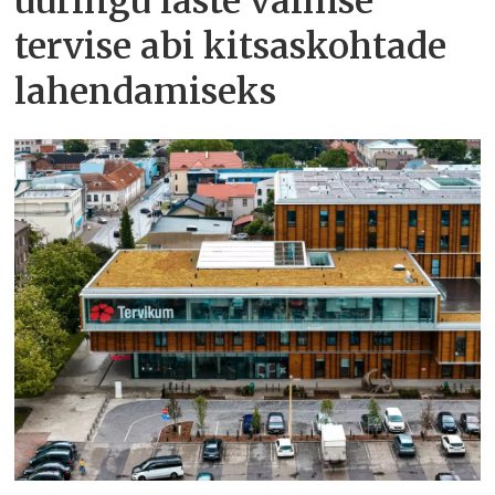
uuringu laste vaimse
tervise abi kitsaskohtade
lahendamiseks