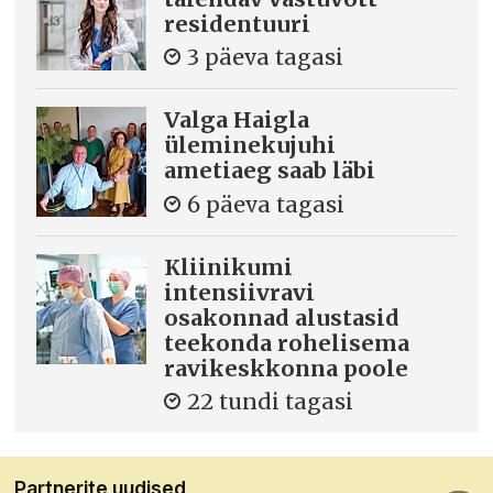
residentuuri
3 päeva tagasi
Valga Haigla
üleminekujuhi
ametiaeg saab läbi
6 päeva tagasi
Kliinikumi
intensiivravi
osakonnad alustasid
teekonda rohelisema
ravikeskkonna poole
22 tundi tagasi
Partnerite uudised