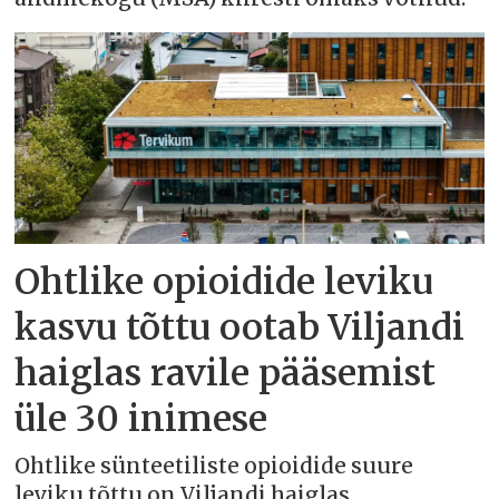
Ohtlike opioidide leviku
kasvu tõttu ootab Viljandi
haiglas ravile pääsemist
üle 30 inimese
Ohtlike sünteetiliste opioidide suure
leviku tõttu on Viljandi haiglas