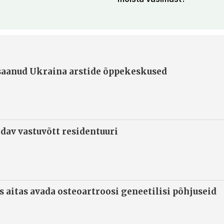
 saanud Ukraina arstide õppekeskused
ndav vastuvõtt residentuuri
s aitas avada osteoartroosi geneetilisi põhjuseid