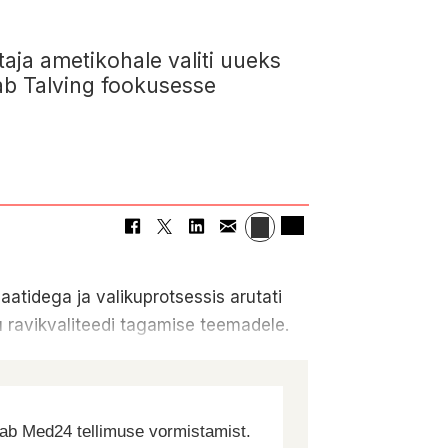
taja ametikohale valiti uueks
tab Talving fookusesse
aatidega ja valikuprotsessis arutati
nu ravikvaliteedi tagamise teemadele.
dab Med24 tellimuse vormistamist.