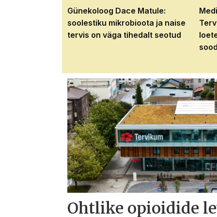
Günekoloog Dace Matule:
Medi
soolestiku mikrobioota ja naise
Terv
tervis on väga tihedalt seotud
loet
sood
Ohtlike opioidide l