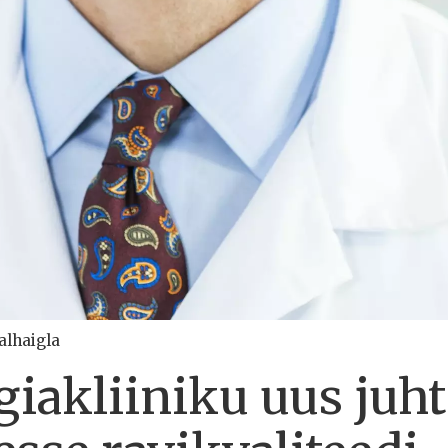
alhaigla
iakliiniku uus juht