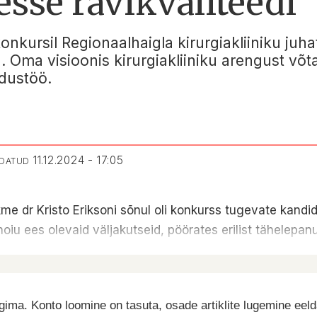
sse ravikvaliteedi
onkursil Regionaalhaigla kirurgiakliiniku juha
g. Oma visioonis kirurgiakliiniku arengust võ
adustöö.
11.12.2024 - 17:05
NDATUD
kme dr Kristo Eriksoni sõnul oli konkurss tugevate kandid
shoiu ees olevaid väljakutseid, pöörates erilist tähelepa
ima. Konto loomine on tasuta, osade artiklite lugemine eel