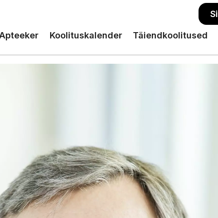
S
Apteeker
Koolituskalender
Täiendkoolitused