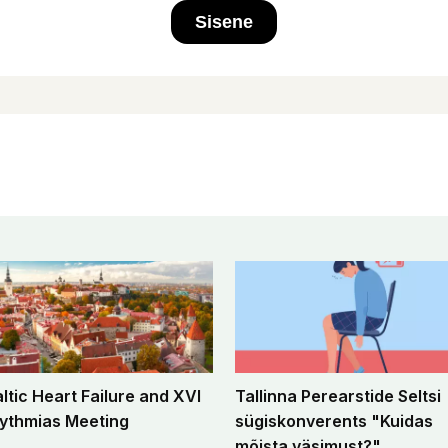
Sisene
altic Heart Failure and XVI
Tallinna Perearstide Seltsi
ythmias Meeting
sügiskonverents "Kuidas
mõista väsimust?"