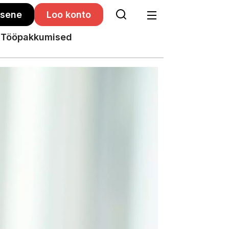
isene
Loo konto
Tööpakkumised