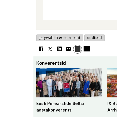
paywall-free-content
uudised
Konverentsid
Eesti Perearstide Seltsi
IX B
aastakonverents
Arrh