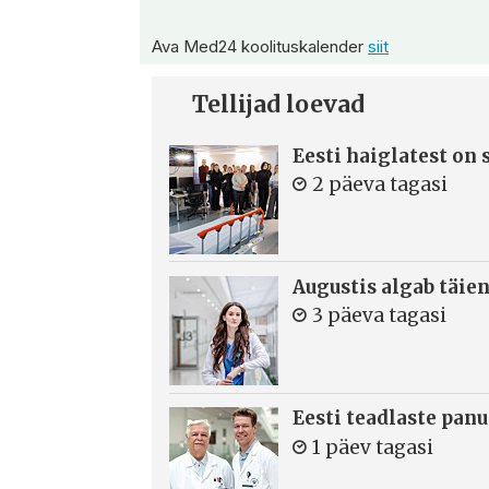
Ava Med24 koolituskalender
siit
Tellijad loevad
Eesti haiglatest on
2 päeva tagasi
Augustis algab täie
3 päeva tagasi
Eesti teadlaste panu
1 päev tagasi