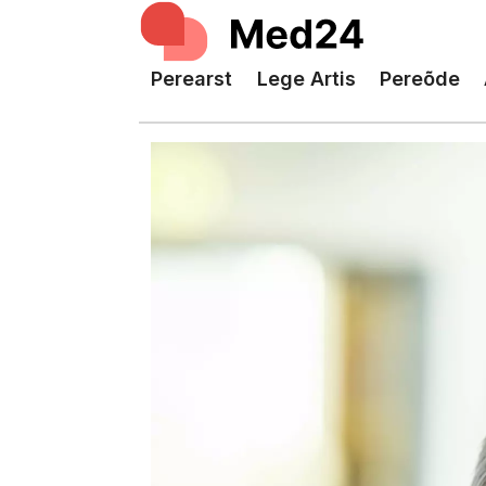
Perearst
Lege Artis
Pereõde