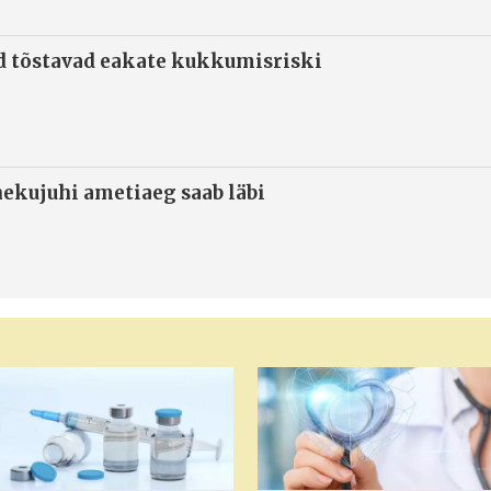
d tõstavad eakate kukkumisriski
ekujuhi ametiaeg saab läbi