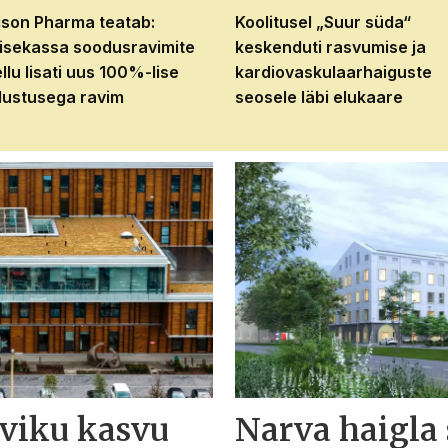
son Pharma teatab:
Koolitusel „Suur süda“
isekassa soodusravimite
keskenduti rasvumise ja
ellu lisati uus 100%-lise
kardiovaskulaarhaiguste
ustusega ravim
seosele läbi elukaare
eviku kasvu
Narva haigla