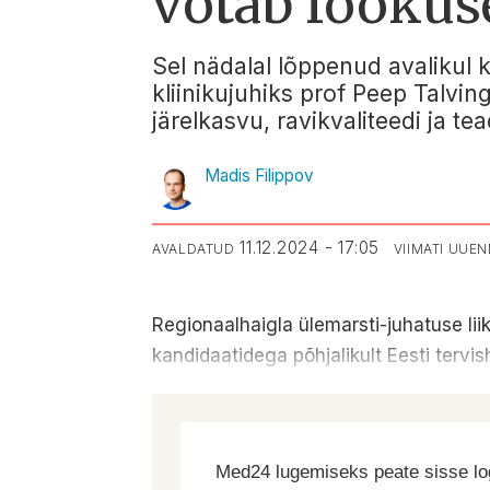
võtab fookuse
Sel nädalal lõppenud avalikul k
kliinikujuhiks prof Peep Talvin
järelkasvu, ravikvaliteedi ja te
Madis Filippov
11.12.2024 - 17:05
AVALDATUD
VIIMATI UUE
Regionaalhaigla ülemarsti-juhatuse lii
kandidaatidega põhjalikult Eesti tervi
Med24 lugemiseks peate sisse log