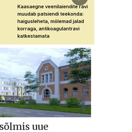
Kaasaegne veenilaiendite ravi
Veebiseminar:
muudab patsiendi teekonda:
patsiendi neere
haigusleheta, mõlemad jalad
tema tulevikku
korraga, antikoagulantravi
katkestamata
 sõlmis uue