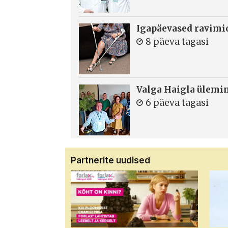
Igapäevased ravimi
8 päeva tagasi
Valga Haigla ülemin
6 päeva tagasi
Partnerite uudised