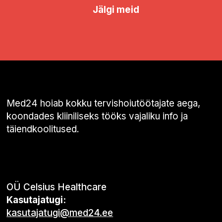
Jälgi meid
Med24 hoiab kokku tervishoiutöötajate aega,
koondades kliiniliseks tööks vajaliku info ja
täiendkoolitused.
OÜ Celsius Healthcare
Kasutajatugi:
kasutajatugi@med24.ee