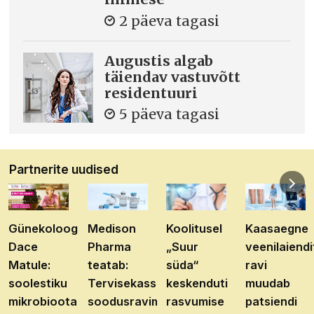
2 päeva tagasi
Augustis algab
täiendav vastuvõtt
residentuuri
5 päeva tagasi
Partnerite uudised
Günekoloog
Medison
Koolitusel
Kaasaegne
Dace
Pharma
„Suur
veenilaiendi
Matule:
teatab:
süda“
ravi
soolestiku
Tervisekassa
keskenduti
muudab
mikrobioota
soodusravimite
rasvumise
patsiendi