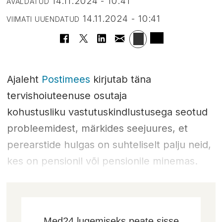
14.11.2024 - 10:41
AVALDATUD
14.11.2024 - 10:41
VIIMATI UUENDATUD
Ajaleht
Postimees
kirjutab täna
tervishoiuteenuse osutaja
kohustusliku vastutuskindlustusega seotud
probleemidest, märkides seejuures, et
perearstide hulgas on suhteliselt palju neid,
kes on pensionil või pensionile minemas.
Med24 lugemiseks peate sisse