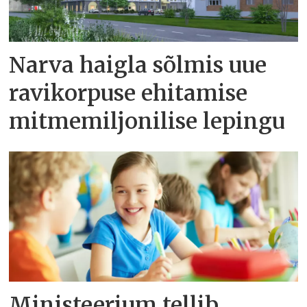
Narva haigla sõlmis uue
ravikorpuse ehitamise
mitmemiljonilise lepingu
Ministeerium tellib