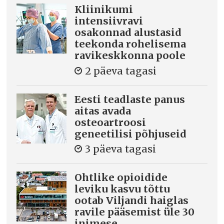
Kliinikumi
intensiivravi
osakonnad alustasid
teekonda rohelisema
ravikeskkonna poole
2 päeva tagasi
Eesti teadlaste panus
aitas avada
osteoartroosi
geneetilisi põhjuseid
3 päeva tagasi
Ohtlike opioidide
leviku kasvu tõttu
ootab Viljandi haiglas
ravile pääsemist üle 30
inimese