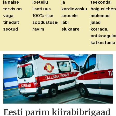
ja naise
loetellu
ja
teekonda:
tervis on
lisati uus
kardiovaskulaarhaiguste
haiguslehet
väga
100%-lise
seosele
mõlemad
tihedalt
soodustusega
läbi
jalad
seotud
ravim
elukaare
korraga,
antikoagula
katkestama
Eesti parim kiirabibrigaad