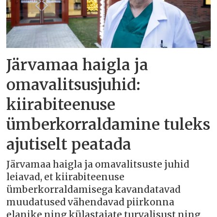
Järvamaa haigla ja
omavalitsusjuhid:
kiirabiteenuse
ümberkorraldamine tuleks
ajutiselt peatada
Järvamaa haigla ja omavalitsuste juhid
leiavad, et kiirabiteenuse
ümberkorraldamisega kavandatavad
muudatused vähendavad piirkonna
elanike ning külastajate turvalisust ning