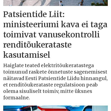
Patsientide Liit:
ministeeriumi kava ei taga
toimivat vanusekontrolli
renditõukerataste
kasutamisel
Haiglate teated elektritõukeratastega
toimunud raskete õnnetuste sagenemisest
näitavad Eesti Patsientide Liidu hinnangul,
et renditõukerataste regulatsioon peab
olema sisuliselt toimiv, mitte üksnes
formaalne.