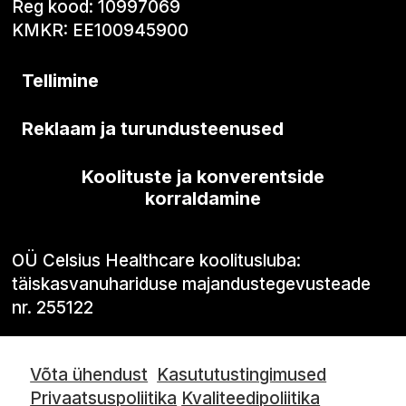
Reg kood: 10997069
KMKR: EE100945900
Tellimine
Reklaam ja turundusteenused
Koolituste ja konverentside
korraldamine
OÜ Celsius Healthcare koolitusluba:
täiskasvanuhariduse majandustegevusteade
nr. 255122
Võta ühendust
Kasututustingimused
Privaatsuspoliitika
Kvaliteedipoliitika