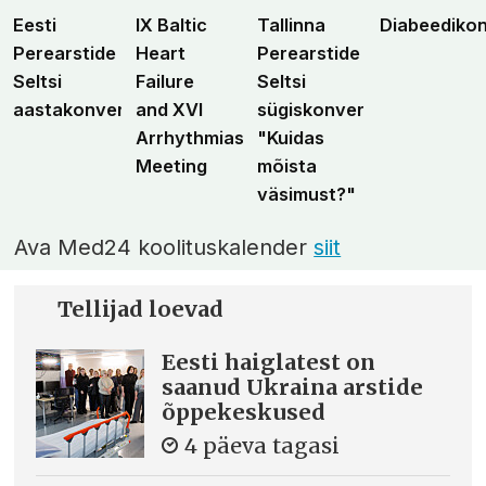
Eesti
IX Baltic
Tallinna
Diabeediko
Perearstide
Heart
Perearstide
Seltsi
Failure
Seltsi
aastakonverents
and XVI
sügiskonverents
Arrhythmias
"Kuidas
Meeting
mõista
väsimust?"
Ava Med24 koolituskalender
siit
Tellijad loevad
Eesti haiglatest on
saanud Ukraina arstide
õppekeskused
4 päeva tagasi