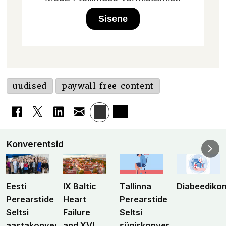
Sisene
uudised
paywall-free-content
Konverentsid
Eesti
IX Baltic
Tallinna
Diabeediko
Perearstide
Heart
Perearstide
Seltsi
Failure
Seltsi
aastakonverents
and XVI
sügiskonverents