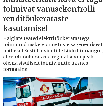
toimivat vanusekontrolli
renditõukerataste
kasutamisel
Haiglate teated elektritõukeratastega
toimunud raskete õnnetuste sagenemisest
näitavad Eesti Patsientide Liidu hinnangul,
et renditõukerataste regulatsioon peab
olema sisuliselt toimiv, mitte üksnes
formaalne.