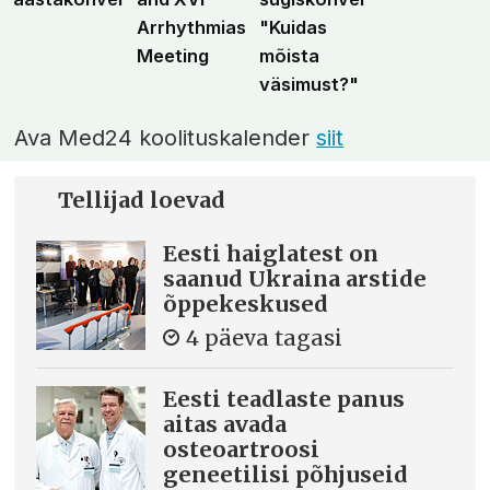
Arrhythmias
"Kuidas
Meeting
mõista
väsimust?"
Ava Med24 koolituskalender
siit
Tellijad loevad
Eesti haiglatest on
saanud Ukraina arstide
õppekeskused
4 päeva tagasi
Eesti teadlaste panus
aitas avada
osteoartroosi
geneetilisi põhjuseid