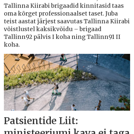
Tallinna Kiirabi brigaadid kinnitasid taas
oma kõrget professionaalset taset. Juba
teist aastat järjest saavutas Tallinna Kiirabi
võistlustel kaksikvõidu – brigaad
Tallinn92 pälvis I koha ning Tallinn91 II
koha.
Patsientide Liit:
ministeeriumi kava ei taga