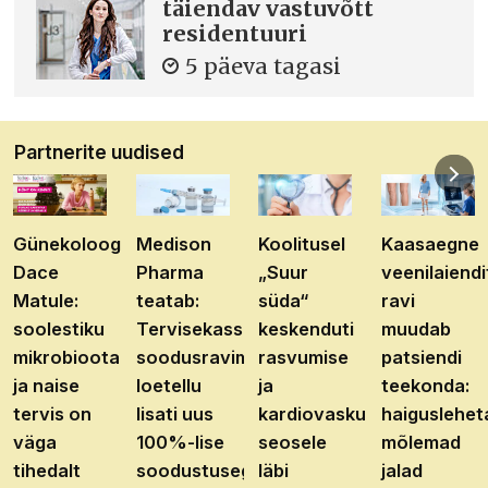
täiendav vastuvõtt
residentuuri
5 päeva tagasi
Partnerite uudised
Günekoloog
Medison
Koolitusel
Kaasaegne
Dace
Pharma
„Suur
veenilaiendi
Matule:
teatab:
süda“
ravi
soolestiku
Tervisekassa
keskenduti
muudab
mikrobioota
soodusravimite
rasvumise
patsiendi
ja naise
loetellu
ja
teekonda:
tervis on
lisati uus
kardiovaskulaarhaiguste
haiguslehet
väga
100%-lise
seosele
mõlemad
tihedalt
soodustusega
läbi
jalad