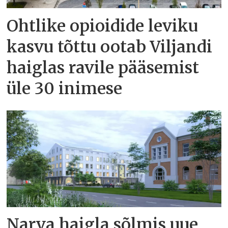
Ohtlike opioidide leviku
kasvu tõttu ootab Viljandi
haiglas ravile pääsemist
üle 30 inimese
Narva haigla sõlmis uue