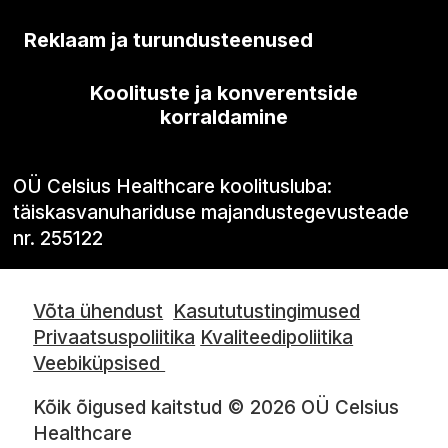
Reklaam ja turundusteenused
Koolituste ja konverentside
korraldamine
OÜ Celsius Healthcare koolitusluba:
täiskasvanuhariduse majandustegevusteade
nr. 255122
Võta ühendust
Kasututustingimused
Privaatsuspoliitika
Kvaliteedipoliitika
Veebiküpsised
Kõik õigused kaitstud © 2026 OÜ Celsius
Healthcare