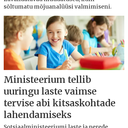
sõltumatu mõjuanalüüsi valmimiseni.
Ministeerium tellib
uuringu laste vaimse
tervise abi kitsaskohtade
lahendamiseks
Sotsiaalministeeriumi laste ja perede