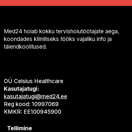
Med24 hoiab kokku tervishoiutöötajate aega,
koondades kliiniliseks tööks vajaliku info ja
täiendkoolitused.
OÜ Celsius Healthcare
Kasutajatugi:
kasutajatugi@med24.ee
Reg kood: 10997069
KMKR: EE100945900
Tellimine