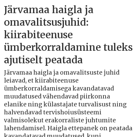
Järvamaa haigla ja
omavalitsusjuhid:
kiirabiteenuse
ümberkorraldamine tuleks
ajutiselt peatada
Järvamaa haigla ja omavalitsuste juhid
leiavad, et kiirabiteenuse
ümberkorraldamisega kavandatavad
muudatused vähendavad piirkonna
elanike ning külastajate turvalisust ning
halvendavad tervishoiusüsteemi
valmisolekut erakorraliste juhtumite
lahendamisel. Haigla ettepanek on peatada
kavandatavad muudatused, kuni