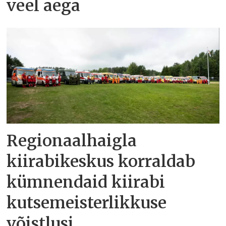
veel aega
Regionaalhaigla
kiirabikeskus korraldab
kümnendaid kiirabi
kutsemeisterlikkuse
võistlusi