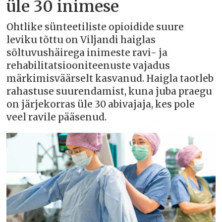
üle 30 inimese
Ohtlike sünteetiliste opioidide suure
leviku tõttu on Viljandi haiglas
sõltuvushäirega inimeste ravi- ja
rehabilitatsiooniteenuste vajadus
märkimisväärselt kasvanud. Haigla taotleb
rahastuse suurendamist, kuna juba praegu
on järjekorras üle 30 abivajaja, kes pole
veel ravile pääsenud.