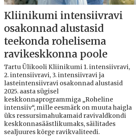
Kliinikumi intensiivravi
osakonnad alustasid
teekonda rohelisema
ravikeskkonna poole
Tartu Ülikooli Kliinikumi 1. intensiivravi,
2. intensiivravi, 3. intensiivravi ja
lasteintensiivravi osakonnad alustasid
2025. aasta sügisel
keskkonnaprogrammiga „Roheline
intensiiv“, mille eesmärk on muuta haigla
üks ressursimahukamaid ravivaldkondi
keskkonnasäästlikumaks, säilitades
sealjuures kõrge ravikvaliteedi.