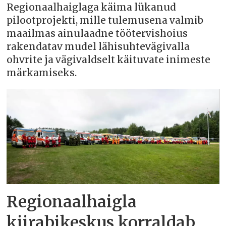
Regionaalhaiglaga käima lükanud
pilootprojekti, mille tulemusena valmib
maailmas ainulaadne töötervishoius
rakendatav mudel lähisuhtevägivalla
ohvrite ja vägivaldselt käituvate inimeste
märkamiseks.
Regionaalhaigla
kiirabikeskus korraldab