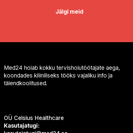
Jälgi meid
Med24 hoiab kokku tervishoiutöötajate aega,
koondades kliiniliseks tööks vajaliku info ja
täiendkoolitused.
OÜ Celsius Healthcare
Kasutajatugi: