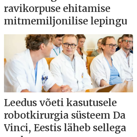
ravikorpuse ehitamise
mitmemiljonilise lepingu
Leedus võeti kasutusele
robotkirurgia süsteem Da
Vinci, Eestis läheb sellega