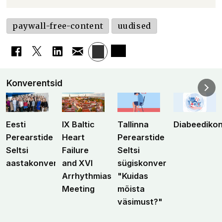
paywall-free-content
uudised
Konverentsid
Eesti
IX Baltic
Tallinna
Diabeediko
Perearstide
Heart
Perearstide
Seltsi
Failure
Seltsi
aastakonverents
and XVI
sügiskonverents
Arrhythmias
"Kuidas
Meeting
mõista
väsimust?"