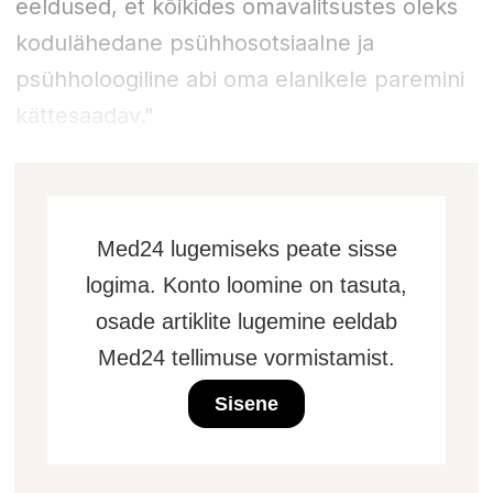
eeldused, et kõikides omavalitsustes oleks
kodulähedane psühhosotsiaalne ja
psühholoogiline abi oma elanikele paremini
kättesaadav."
Med24 lugemiseks peate sisse
logima. Konto loomine on tasuta,
osade artiklite lugemine eeldab
Med24 tellimuse vormistamist.
Sisene