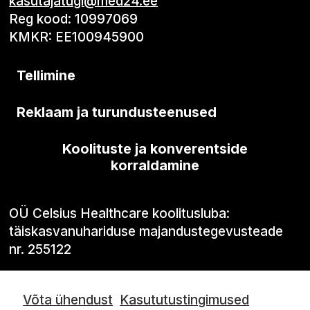
kasutajatugi@med24.ee
Reg kood: 10997069
KMKR: EE100945900
Tellimine
Reklaam ja turundusteenused
Koolituste ja konverentside
korraldamine
OÜ Celsius Healthcare koolitusluba:
täiskasvanuhariduse majandustegevusteade
nr. 255122
Võta ühendust
Kasututustingimused