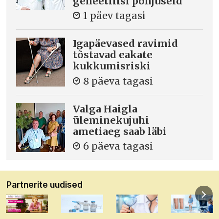
geneetilisi põhjuseid
1 päev tagasi
Igapäevased ravimid
tõstavad eakate
kukkumisriski
8 päeva tagasi
Valga Haigla
üleminekujuhi
ametiaeg saab läbi
6 päeva tagasi
Partnerite uudised