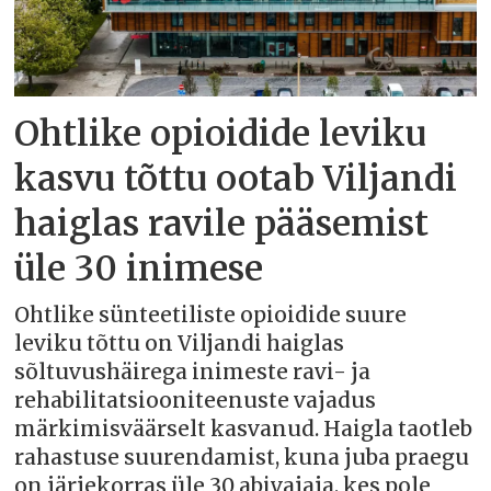
Ohtlike opioidide leviku
kasvu tõttu ootab Viljandi
haiglas ravile pääsemist
üle 30 inimese
Ohtlike sünteetiliste opioidide suure
leviku tõttu on Viljandi haiglas
sõltuvushäirega inimeste ravi- ja
rehabilitatsiooniteenuste vajadus
märkimisväärselt kasvanud. Haigla taotleb
rahastuse suurendamist, kuna juba praegu
on järjekorras üle 30 abivajaja, kes pole