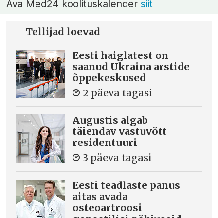
Ava Med24 koolituskalender
siit
Tellijad loevad
Eesti haiglatest on
saanud Ukraina arstide
õppekeskused
2 päeva tagasi
Augustis algab
täiendav vastuvõtt
residentuuri
3 päeva tagasi
Eesti teadlaste panus
aitas avada
osteoartroosi