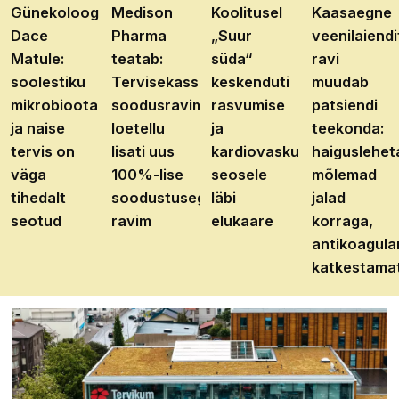
Günekoloog
Medison
Koolitusel
Kaasaegne
Dace
Pharma
„Suur
veenilaiendi
Matule:
teatab:
süda“
ravi
soolestiku
Tervisekassa
keskenduti
muudab
mikrobioota
soodusravimite
rasvumise
patsiendi
ja naise
loetellu
ja
teekonda:
tervis on
lisati uus
kardiovaskulaarhaiguste
haiguslehet
väga
100%-lise
seosele
mõlemad
tihedalt
soodustusega
läbi
jalad
seotud
ravim
elukaare
korraga,
antikoagula
katkestama