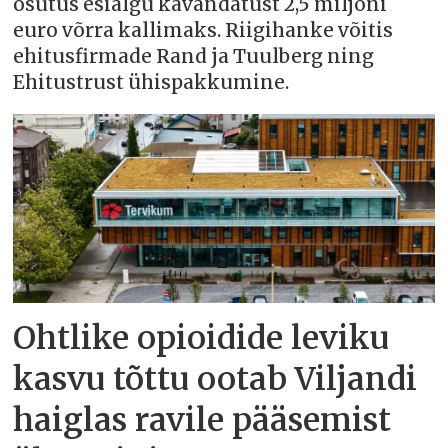
osutus esialgu kavandatust 2,5 miljoni
euro võrra kallimaks. Riigihanke võitis
ehitusfirmade Rand ja Tuulberg ning
Ehitustrust ühispakkumine.
Ohtlike opioidide leviku
kasvu tõttu ootab Viljandi
haiglas ravile pääsemist