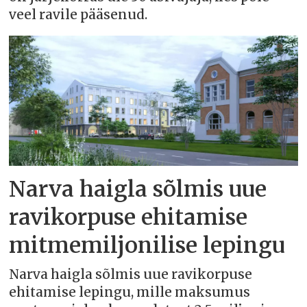
veel ravile pääsenud.
Narva haigla sõlmis uue
ravikorpuse ehitamise
mitmemiljonilise lepingu
Narva haigla sõlmis uue ravikorpuse
ehitamise lepingu, mille maksumus