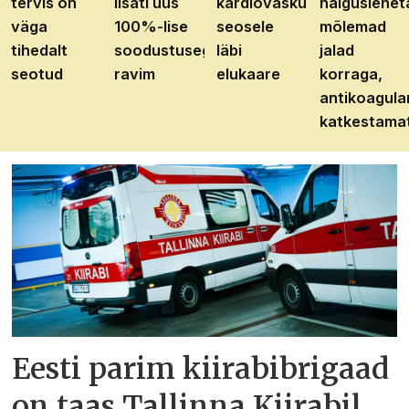
tervis on
lisati uus
kardiovaskulaarhaiguste
haiguslehet
väga
100%-lise
seosele
mõlemad
tihedalt
soodustusega
läbi
jalad
seotud
ravim
elukaare
korraga,
antikoagula
katkestama
Eesti parim kiirabibrigaad
on taas Tallinna Kiirabil