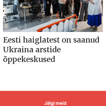
Eesti haiglatest on saanud
Ukraina arstide
õppekeskused
Jälgi meid