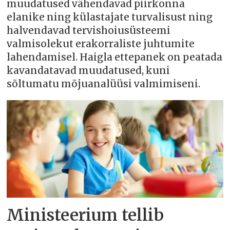
muudatused vähendavad piirkonna
elanike ning külastajate turvalisust ning
halvendavad tervishoiusüsteemi
valmisolekut erakorraliste juhtumite
lahendamisel. Haigla ettepanek on peatada
kavandatavad muudatused, kuni
sõltumatu mõjuanalüüsi valmimiseni.
Ministeerium tellib