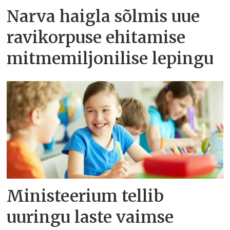
Narva haigla sõlmis uue
ravikorpuse ehitamise
mitmemiljonilise lepingu
Ministeerium tellib
uuringu laste vaimse