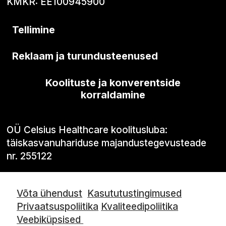
KMKR: EE100945900
Tellimine
Reklaam ja turundusteenused
Koolituste ja konverentside
korraldamine
OÜ Celsius Healthcare koolitusluba:
täiskasvanuhariduse majandustegevusteade
nr. 255122
Võta ühendust
Kasututustingimused
Privaatsuspoliitika
Kvaliteedipoliitika
Veebiküpsised