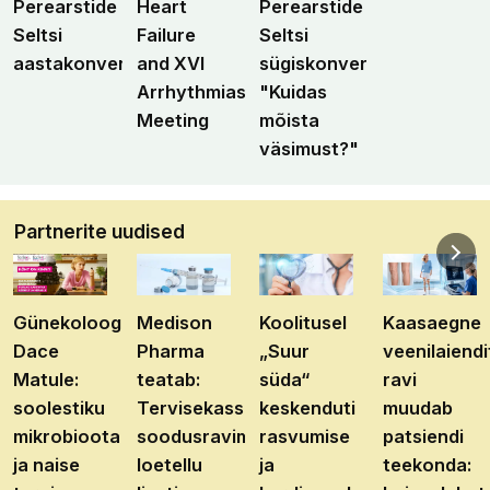
Perearstide
Heart
Perearstide
Seltsi
Failure
Seltsi
aastakonverents
and XVI
sügiskonverents
Arrhythmias
"Kuidas
Meeting
mõista
väsimust?"
Partnerite uudised
Günekoloog
Medison
Koolitusel
Kaasaegne
Dace
Pharma
„Suur
veenilaiendi
Matule:
teatab:
süda“
ravi
soolestiku
Tervisekassa
keskenduti
muudab
mikrobioota
soodusravimite
rasvumise
patsiendi
ja naise
loetellu
ja
teekonda: