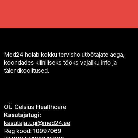
Med24 hoiab kokku tervishoiutöötajate aega,
koondades kliiniliseks tööks vajaliku info ja
täiendkoolitused.
OÜ Celsius Healthcare
Kasutajatugi:
kasutajatugi@med24.ee
Reg kood: 10997069