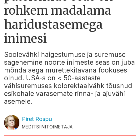
rohkem madalama
haridustasemega
inimesi
Soolevähki haigestumuse ja suremuse
sagenemine noorte inimeste seas on juba
mõnda aega murettekitavana fookuses
olnud. USA-s on < 50-aastaste
vähisuremuses kolorektaalvähk tõusnud
esikohale varasemate rinna- ja ajuvähi
asemele.
Piret
Rospu
MEDITSIINITOIMETAJA