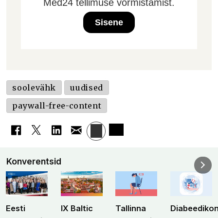
Med24 tellimuse vormistamist.
Sisene
soolevähk
uudised
paywall-free-content
Konverentsid
Eesti
IX Baltic
Tallinna
Diabeediko