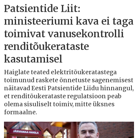
Patsientide Liit:
ministeeriumi kava ei taga
toimivat vanusekontrolli
renditõukerataste
kasutamisel
Haiglate teated elektritõukeratastega
toimunud raskete õnnetuste sagenemisest
näitavad Eesti Patsientide Liidu hinnangul,
et renditõukerataste regulatsioon peab
olema sisuliselt toimiv, mitte üksnes
formaalne.