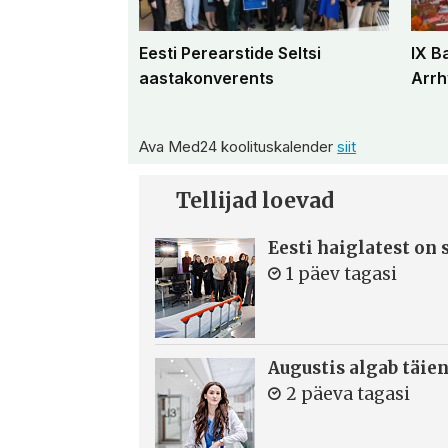
Eesti Perearstide Seltsi
IX B
aastakonverents
Arrh
Ava Med24 koolituskalender
siit
Tellijad loevad
Eesti haiglatest on
1 päev tagasi
Augustis algab täie
2 päeva tagasi