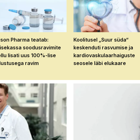
son Pharma teatab:
Koolitusel „Suur süda“
isekassa soodusravimite
keskenduti rasvumise ja
ellu lisati uus 100%-lise
kardiovaskulaarhaiguste
ustusega ravim
seosele läbi elukaare