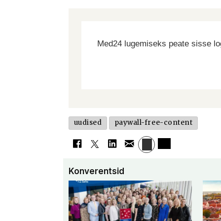
Med24 lugemiseks peate sisse log
uudised
paywall-free-content
Konverentsid