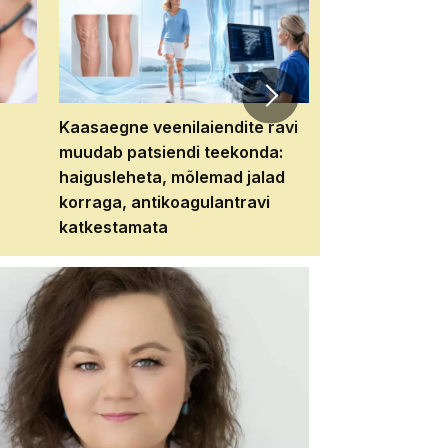
Kaasaegne veenilaiendite ravi
Veebiseminar:
muudab patsiendi teekonda:
patsiendi neere
haigusleheta, mõlemad jalad
tema tulevikku
korraga, antikoagulantravi
katkestamata