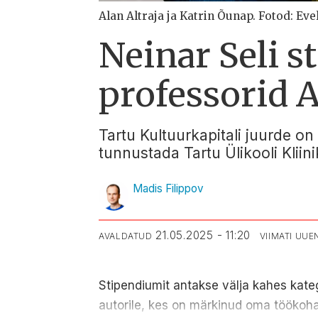
Alan Altraja ja Katrin Õunap. Fotod: Eve
Neinar Seli s
professorid A
Tartu Kultuurkapitali juurde on
tunnustada Tartu Ülikooli Kliin
Madis Filippov
21.05.2025 - 11:20
AVALDATUD
VIIMATI UU
Stipendiumit antakse välja kahes kateg
autorile, kes on märkinud oma töökohak