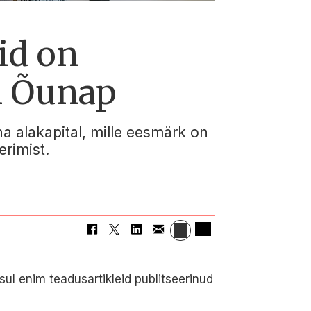
id on
in Õunap
na alakapital, mille eesmärk on
erimist.
sul enim teadusartikleid publitseerinud