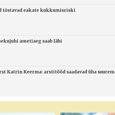
d tõstavad eakate kukkumisriski
ekujuhi ametiaeg saab läbi
arst Katrin Keerma: arstitööd saadavad üha suure