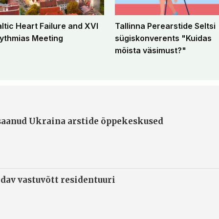
altic Heart Failure and XVI
Tallinna Perearstide Seltsi
ythmias Meeting
sügiskonverents "Kuidas
mõista väsimust?"
 saanud Ukraina arstide õppekeskused
ndav vastuvõtt residentuuri