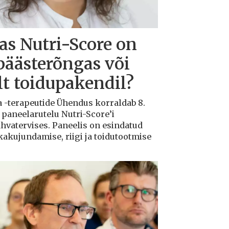
s Nutri-Score on
päästerõngas või
ilt toidupakendil?
a -terapeutide Ühendus korraldab 8.
 paneelarutelu Nutri-Score’i
rahvatervises. Paneelis on esindatud
ikakujundamise, riigi ja toidutootmise