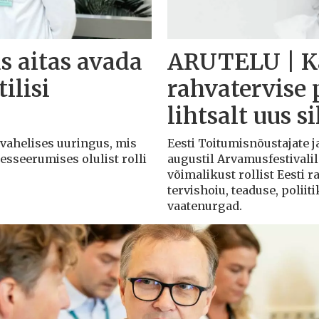
s aitas avada
ARUTELU | Ka
ilisi
rahvatervise 
lihtsalt uus s
svahelises uuringus, mis
Eesti Toitumisnõustajate j
esseerumises olulist rolli
augustil Arvamusfestivalil
võimalikust rollist Eesti 
tervishoiu, teaduse, poliit
vaatenurgad.