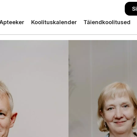
S
Apteeker
Koolituskalender
Täiendkoolitused