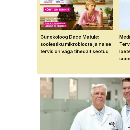
Günekoloog Dace Matule:
Medi
soolestiku mikrobioota ja naise
Terv
tervis on väga tihedalt seotud
loet
sood