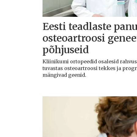
Eesti teadlaste panu
osteoartroosi geneet
põhjuseid
Kliinikumi ortopeedid osalesid rahvu
tuvastas osteoartroosi tekkes ja progr
mängivad geenid.