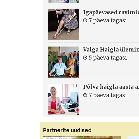
Igapäevased ravimi
7 päeva tagasi
Valga Haigla ülemin
5 päeva tagasi
Põlva haigla aasta 
7 päeva tagasi
Partnerite uudised