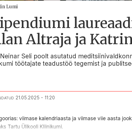
lin Lumi
tipendiumi laureaad
lan Altraja ja Katr
 Neinar Seli poolt asutatud meditsiinivaldkon
ikumi töötajate teadustöö tegemist ja publitse
21.05.2025 - 11:20
ENDATUD
oorias: viimase kalendriaasta ja viimase viie aasta jook
s Tartu Ülikooli Kliinikumi.