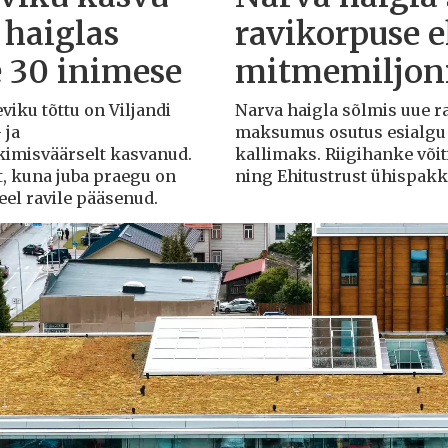
 haiglas
ravikorpuse 
e 30 inimese
mitmemiljoni
eviku tõttu on Viljandi
Narva haigla sõlmis uue r
 ja
maksumus osutus esialgu k
rkimisväärselt kasvanud.
kallimaks. Riigihanke või
t, kuna juba praegu on
ning Ehitustrust ühispak
veel ravile pääsenud.