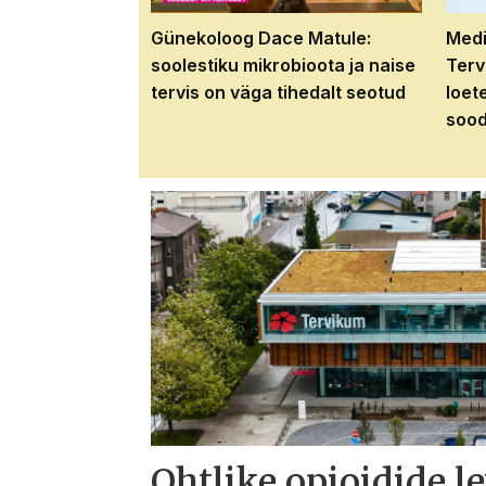
Günekoloog Dace Matule:
Medi
soolestiku mikrobioota ja naise
Terv
tervis on väga tihedalt seotud
loet
sood
Ohtlike opioidide l