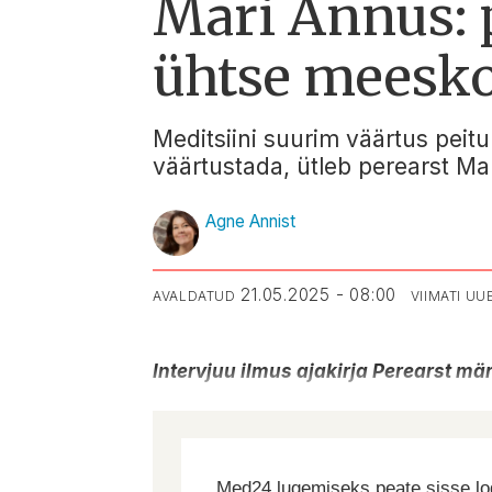
Mari Annus: 
ühtse meeskon
Meditsiini suurim väärtus peitu
väärtustada, ütleb perearst Ma
Agne Annist
21.05.2025 - 08:00
AVALDATUD
VIIMATI U
Intervjuu ilmus ajakirja Perearst mär
Med24 lugemiseks peate sisse log