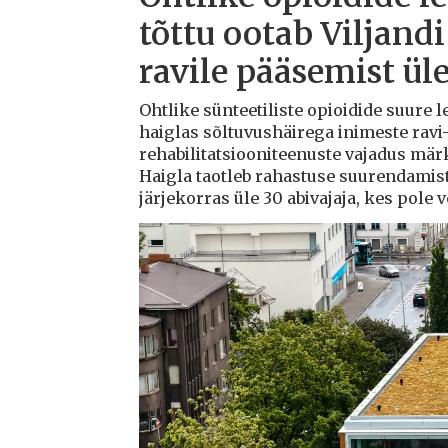
tõttu ootab Viljandi
ravile pääsemist ül
Ohtlike sünteetiliste opioidide suure l
haiglas sõltuvushäirega inimeste ravi-
rehabilitatsiooniteenuste vajadus mä
Haigla taotleb rahastuse suurendamis
järjekorras üle 30 abivajaja, kes pole 