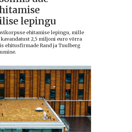
ehitamise
lise lepingu
avikorpuse ehitamise lepingu, mille
avandatust 2,5 miljoni euro võrra
tis ehitusfirmade Rand ja Tuulberg
kumine.