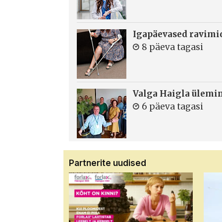
Igapäevased ravimi
8 päeva tagasi
Valga Haigla ülemin
6 päeva tagasi
Partnerite uudised