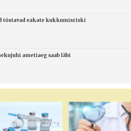
d tõstavad eakate kukkumisriski
ekujuhi ametiaeg saab läbi