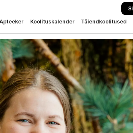
S
Apteeker
Koolituskalender
Täiendkoolitused