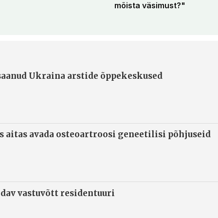
mõista väsimust?"
 saanud Ukraina arstide õppekeskused
s aitas avada osteoartroosi geneetilisi põhjuseid
ndav vastuvõtt residentuuri