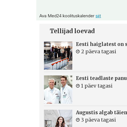
Ava Med24 koolituskalender
siit
Tellijad loevad
Eesti haiglatest on
2 päeva tagasi
Eesti teadlaste panu
1 päev tagasi
Augustis algab täie
3 päeva tagasi