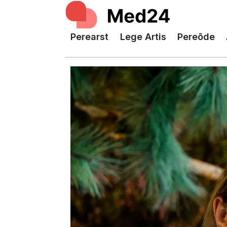
Perearst
Lege Artis
Pereõde