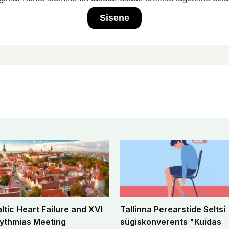
Sisene
altic Heart Failure and XVI
Tallinna Perearstide Seltsi
ythmias Meeting
sügiskonverents "Kuidas