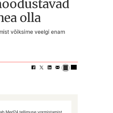
 moodustavad
ea olla
dmist võiksime veelgi enam
dab Med24 tellimuse vormistamist.