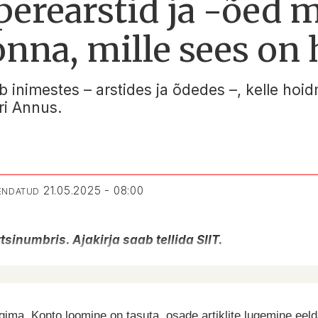
perearstid ja -õed
na, mille sees on h
b inimestes – arstides ja õdedes –, kelle hoi
ri Annus.
21.05.2025 - 08:00
UENDATUD
tsinumbris. Ajakirja saab tellida SIIT.
ima. Konto loomine on tasuta, osade artiklite lugemine eel