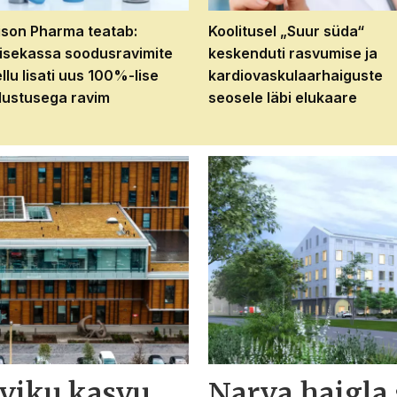
son Pharma teatab:
Koolitusel „Suur süda“
isekassa soodusravimite
keskenduti rasvumise ja
ellu lisati uus 100%-lise
kardiovaskulaarhaiguste
ustusega ravim
seosele läbi elukaare
eviku kasvu
Narva haigla