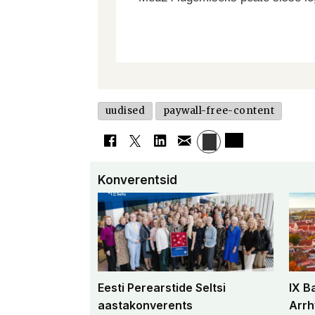
uudised
paywall-free-content
Konverentsid
Eesti Perearstide Seltsi
IX B
aastakonverents
Arrh