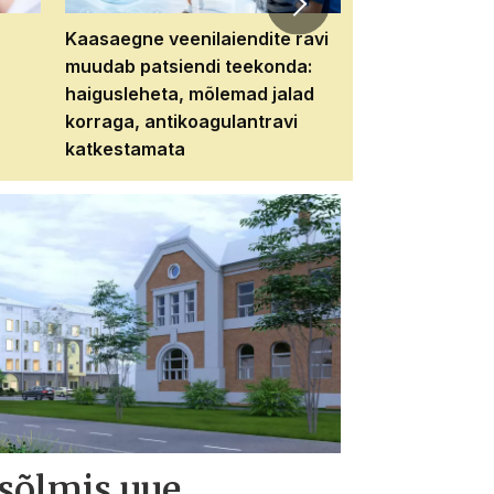
Kaasaegne veenilaiendite ravi
Veebiseminar:
muudab patsiendi teekonda:
patsiendi neere
haigusleheta, mõlemad jalad
tema tulevikku
korraga, antikoagulantravi
katkestamata
 sõlmis uue