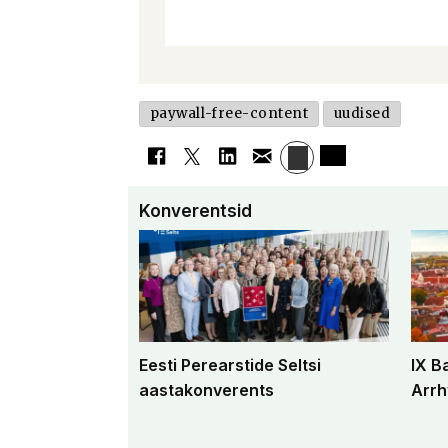
paywall-free-content
uudised
Konverentsid
Eesti Perearstide Seltsi
IX B
aastakonverents
Arrh