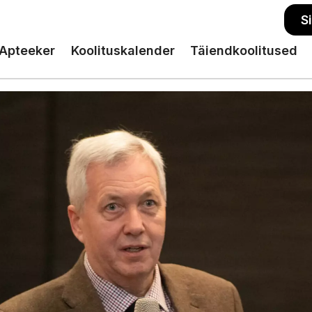
S
Apteeker
Koolituskalender
Täiendkoolitused