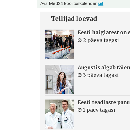
Ava Med24 koolituskalender
siit
Tellijad loevad
Eesti haiglatest on
2 päeva tagasi
Augustis algab täie
3 päeva tagasi
Eesti teadlaste panu
1 päev tagasi