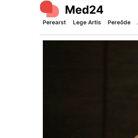
Perearst
Lege Artis
Pereõde