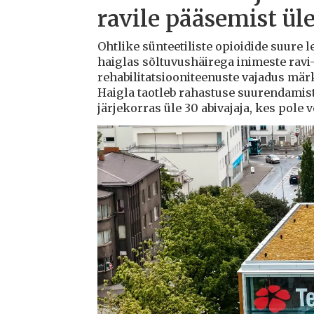
ravile pääsemist ül
Ohtlike sünteetiliste opioidide suure l
haiglas sõltuvushäirega inimeste ravi-
rehabilitatsiooniteenuste vajadus mä
Haigla taotleb rahastuse suurendamis
järjekorras üle 30 abivajaja, kes pole 