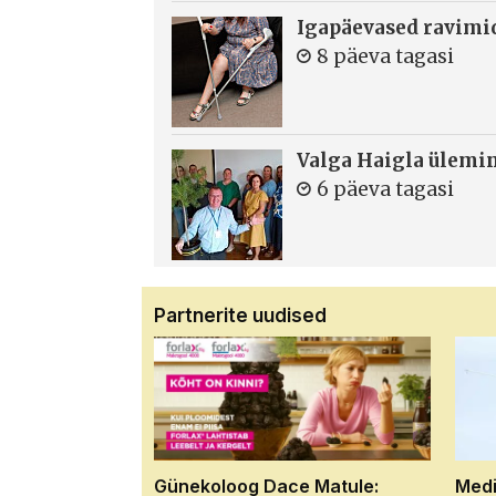
Igapäevased ravimi
8 päeva tagasi
Valga Haigla ülemin
6 päeva tagasi
Partnerite uudised
Günekoloog Dace Matule:
Medi