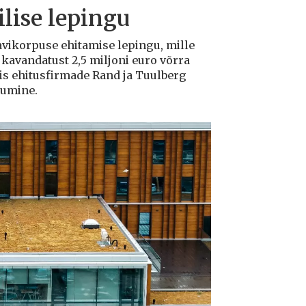
lise lepingu
avikorpuse ehitamise lepingu, mille
avandatust 2,5 miljoni euro võrra
tis ehitusfirmade Rand ja Tuulberg
kumine.