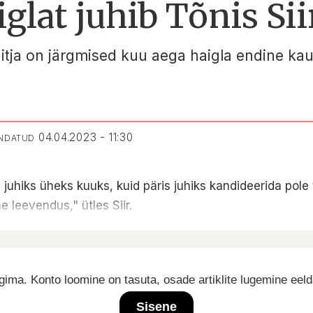
lat juhib Tõnis Sii
tja on järgmised kuu aega haigla endine kaua
04.04.2023 - 11:30
ENDATUD
 juhiks üheks kuuks, kuid päris juhiks kandideerida pole t
e leevendus," ütles Siir.
ima. Konto loomine on tasuta, osade artiklite lugemine eel
Sisene