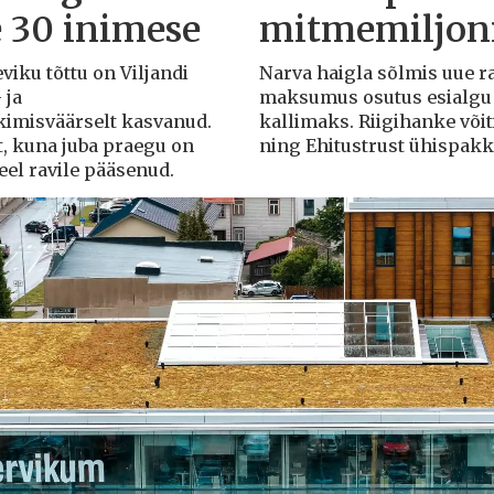
e 30 inimese
mitmemiljoni
eviku tõttu on Viljandi
Narva haigla sõlmis uue r
 ja
maksumus osutus esialgu k
rkimisväärselt kasvanud.
kallimaks. Riigihanke või
t, kuna juba praegu on
ning Ehitustrust ühispak
veel ravile pääsenud.