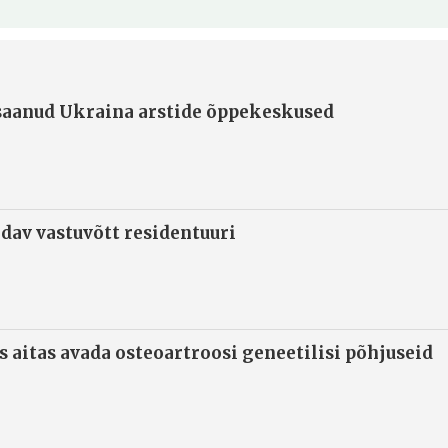
 saanud Ukraina arstide õppekeskused
ndav vastuvõtt residentuuri
s aitas avada osteoartroosi geneetilisi põhjuseid