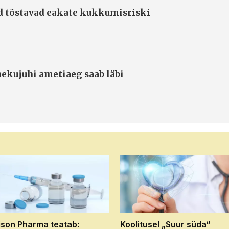
d tõstavad eakate kukkumisriski
ekujuhi ametiaeg saab läbi
son Pharma teatab:
Koolitusel „Suur süda“