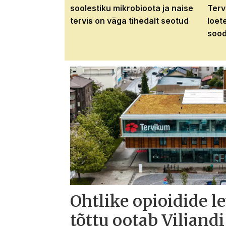
soolestiku mikrobioota ja naise
Terv
tervis on väga tihedalt seotud
loet
sood
Ohtlike opioidide l
tõttu ootab Viljandi