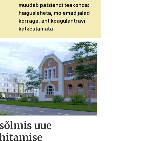
muudab patsiendi teekonda:
patsiendi neere
haigusleheta, mõlemad jalad
tema tulevikku
korraga, antikoagulantravi
katkestamata
 sõlmis uue
ehitamise