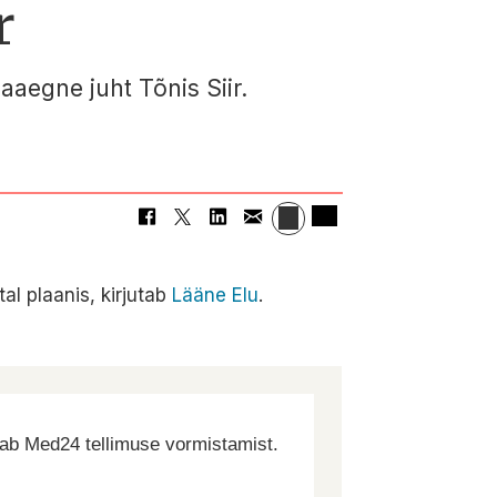
r
aegne juht Tõnis Siir.
al plaanis, kirjutab
Lääne Elu
.
dab Med24 tellimuse vormistamist.