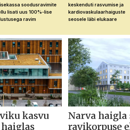
isekassa soodusravimite
keskenduti rasvumise ja
ellu lisati uus 100%-lise
kardiovaskulaarhaiguste
ustusega ravim
seosele läbi elukaare
eviku kasvu
Narva haigla
 haiglas
ravikorpuse 