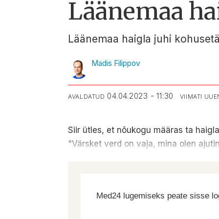
Läänemaa haig
Läänemaa haigla juhi kohusetäi
Madis Filippov
04.04.2023 - 11:30
AVALDATUD
VIIMATI UU
Siir ütles, et nõukogu määras ta haigla
"Värsket verd on vaja, mina olen ajutin
Med24 lugemiseks peate sisse log