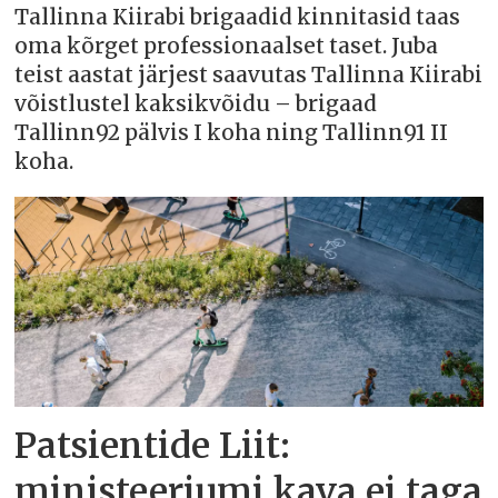
Tallinna Kiirabi brigaadid kinnitasid taas
oma kõrget professionaalset taset. Juba
teist aastat järjest saavutas Tallinna Kiirabi
võistlustel kaksikvõidu – brigaad
Tallinn92 pälvis I koha ning Tallinn91 II
koha.
Patsientide Liit:
ministeeriumi kava ei taga