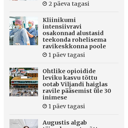
2 päeva tagasi
Kliinikumi
intensiivravi
osakonnad alustasid
teekonda rohelisema
ravikeskkonna poole
1 päev tagasi
Ohtlike opioidide
leviku kasvu tõttu
ootab Viljandi haiglas
ravile pääsemist üle 30
inimese
1 päev tagasi
Augustis algab