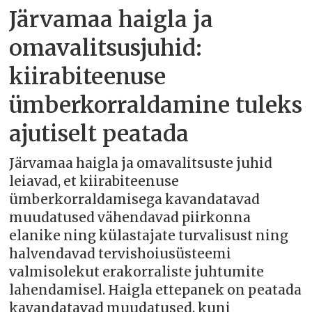
Järvamaa haigla ja
omavalitsusjuhid:
kiirabiteenuse
ümberkorraldamine tuleks
ajutiselt peatada
Järvamaa haigla ja omavalitsuste juhid
leiavad, et kiirabiteenuse
ümberkorraldamisega kavandatavad
muudatused vähendavad piirkonna
elanike ning külastajate turvalisust ning
halvendavad tervishoiusüsteemi
valmisolekut erakorraliste juhtumite
lahendamisel. Haigla ettepanek on peatada
kavandatavad muudatused, kuni