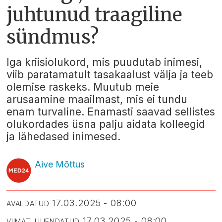
juhtunud traagiline
sündmus?
Iga kriisiolukord, mis puudutab inimesi,
viib paratamatult tasakaalust välja ja teeb
olemise raskeks. Muutub meie
arusaamine maailmast, mis ei tundu
enam turvaline. Enamasti saavad sellistes
olukordades üsna palju aidata kolleegid
ja lähedased inimesed.
Aive Mõttus
17.03.2025 - 08:00
AVALDATUD
17.03.2025 - 08:00
VIIMATI UUENDATUD