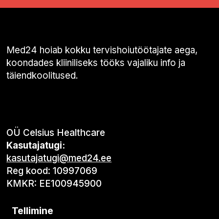
Med24 hoiab kokku tervishoiutöötajate aega,
koondades kliiniliseks tööks vajaliku info ja
täiendkoolitused.
OÜ Celsius Healthcare
Kasutajatugi:
kasutajatugi@med24.ee
Reg kood: 10997069
KMKR: EE100945900
Tellimine