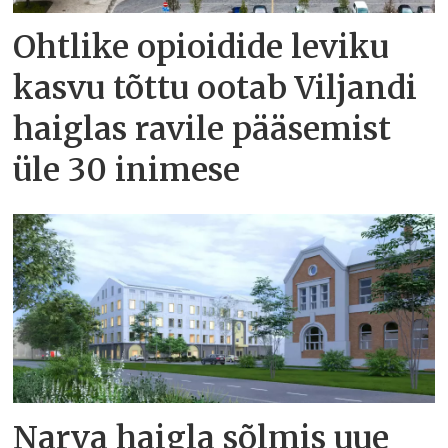
Ohtlike opioidide leviku
kasvu tõttu ootab Viljandi
haiglas ravile pääsemist
üle 30 inimese
Narva haigla sõlmis uue