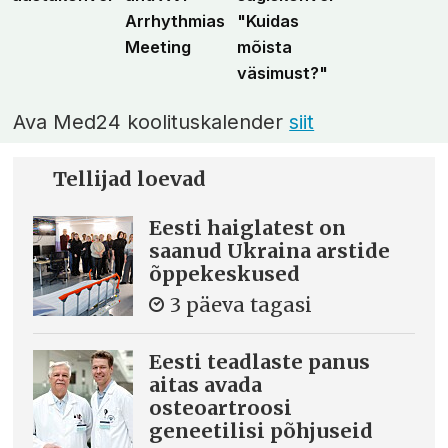
Arrhythmias
"Kuidas
Meeting
mõista
väsimust?"
Ava Med24 koolituskalender
siit
Tellijad loevad
Eesti haiglatest on
saanud Ukraina arstide
õppekeskused
3 päeva tagasi
Eesti teadlaste panus
aitas avada
osteoartroosi
geneetilisi põhjuseid