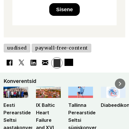
Sisene
uudised
paywall-free-content
Konverentsid
Eesti
IX Baltic
Tallinna
Diabeediko
Perearstide
Heart
Perearstide
Seltsi
Failure
Seltsi
aastakonverents
and XVI
sügiskonverents