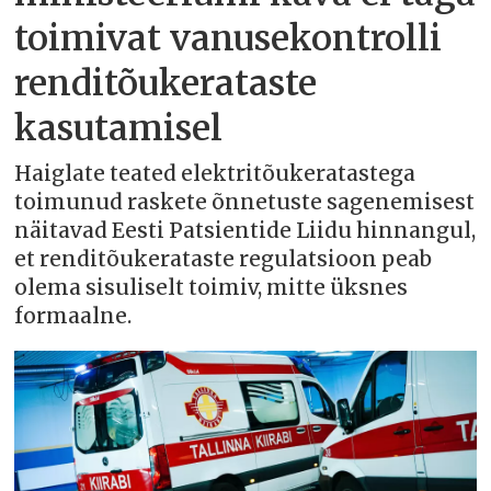
toimivat vanusekontrolli
renditõukerataste
kasutamisel
Haiglate teated elektritõukeratastega
toimunud raskete õnnetuste sagenemisest
näitavad Eesti Patsientide Liidu hinnangul,
et renditõukerataste regulatsioon peab
olema sisuliselt toimiv, mitte üksnes
formaalne.