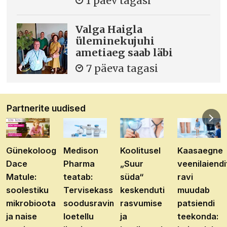
1 päev tagasi
Valga Haigla
üleminekujuhi
ametiaeg saab läbi
7 päeva tagasi
Partnerite uudised
Günekoloog
Medison
Koolitusel
Kaasaegne
Dace
Pharma
„Suur
veenilaiendi
Matule:
teatab:
süda“
ravi
soolestiku
Tervisekassa
keskenduti
muudab
mikrobioota
soodusravimite
rasvumise
patsiendi
ja naise
loetellu
ja
teekonda: