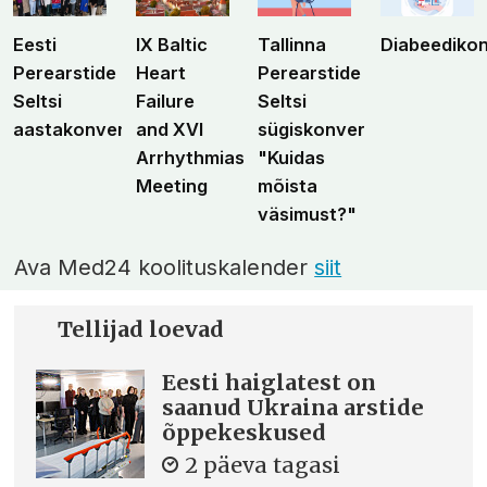
Eesti
IX Baltic
Tallinna
Diabeediko
Perearstide
Heart
Perearstide
Seltsi
Failure
Seltsi
aastakonverents
and XVI
sügiskonverents
Arrhythmias
"Kuidas
Meeting
mõista
väsimust?"
Ava Med24 koolituskalender
siit
Tellijad loevad
Eesti haiglatest on
saanud Ukraina arstide
õppekeskused
2 päeva tagasi