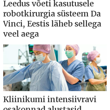
Leedus võeti kasutusele
robotkirurgia süsteem Da
Vinci, Eestis läheb sellega
veel aega
Kliinikumi intensiivravi
osakonnad alustasid