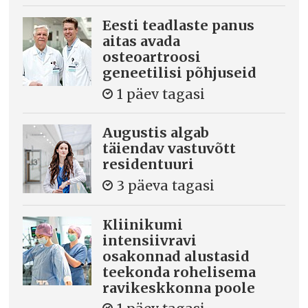
Eesti teadlaste panus
aitas avada
osteoartroosi
geneetilisi põhjuseid
1 päev tagasi
Augustis algab
täiendav vastuvõtt
residentuuri
3 päeva tagasi
Kliinikumi
intensiivravi
osakonnad alustasid
teekonda rohelisema
ravikeskkonna poole