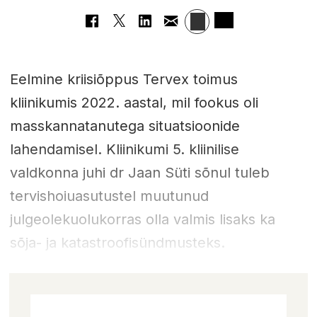
Eelmine kriisiõppus Tervex toimus
kliinikumis 2022. aastal, mil fookus oli
masskannatanutega situatsioonide
lahendamisel. Kliinikumi 5. kliinilise
valdkonna juhi dr Jaan Süti sõnul tuleb
tervishoiuasutustel muutunud
julgeolekuolukorras olla valmis lisaks ka
sõja- ja katastroofisündmusteks.