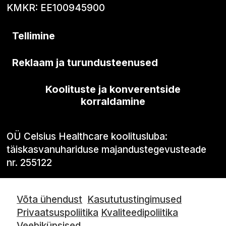
KMKR: EE100945900
Tellimine
Reklaam ja turundusteenused
Koolituste ja konverentside
korraldamine
OÜ Celsius Healthcare koolitusluba:
täiskasvanuhariduse majandustegevusteade
nr. 255122
Võta ühendust
Kasututustingimused
Privaatsuspoliitika
Kvaliteedipoliitika
Veebiküpsised