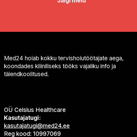
Jälgi meid
Med24 hoiab kokku tervishoiutöötajate aega,
koondades kliiniliseks tööks vajaliku info ja
täiendkoolitused.
OÜ Celsius Healthcare
Kasutajatugi:
kasutajatugi@med24.ee
Reg kood: 10997069