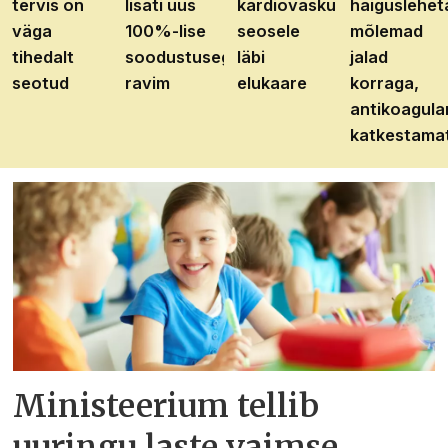
tervis on
lisati uus
kardiovaskulaarhaiguste
haiguslehet
väga
100%-lise
seosele
mõlemad
tihedalt
soodustusega
läbi
jalad
seotud
ravim
elukaare
korraga,
antikoagula
katkestama
Ministeerium tellib
uuringu laste vaimse