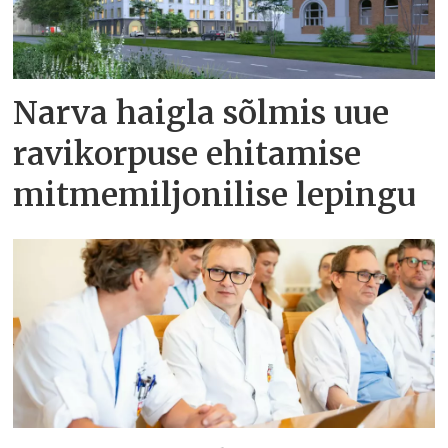
Narva haigla sõlmis uue
ravikorpuse ehitamise
mitmemiljonilise lepingu