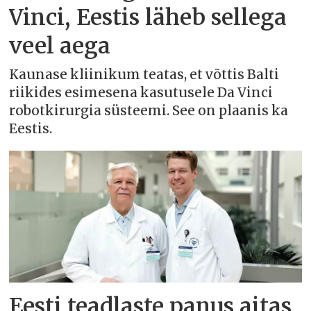
Vinci, Eestis läheb sellega
veel aega
Kaunase kliinikum teatas, et võttis Balti
riikides esimesena kasutusele Da Vinci
robotkirurgia süsteemi. See on plaanis ka
Eestis.
Eesti teadlaste panus aitas