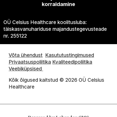
korraldamine
OÜ Celsius Healthcare koolitusluba:
täiskasvanuhariduse majandustegevusteade
nr. 255122
Võta ühendust
Kasututustingimused
Privaatsuspoliitika
Kvaliteedipoliitika
Veebiküpsised
Kõik õigused kaitstud © 2026 OÜ Celsius
Healthcare