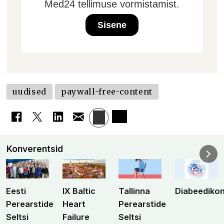
Med24 tellimuse vormistamist.
Sisene
uudised
paywall-free-content
Konverentsid
Eesti
IX Baltic
Tallinna
Diabeediko
Perearstide
Heart
Perearstide
Seltsi
Failure
Seltsi