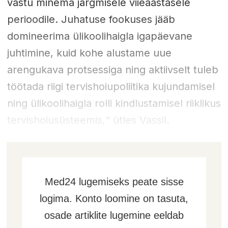
vastu minema järgmisele viieaastasele
perioodile. Juhatuse fookuses jääb
domineerima ülikoolihaigla igapäevane
juhtimine, kuid kohe alustame uue
arengukava protsessiga ning aktiivselt tuleb
töötada riigi tervishoiupoliitika kujundamisel
ning ülikoolihaigla rolli kindlustamisel riiklikus
tervishoiusüsteemis,“ ütles Vassil.
Med24 lugemiseks peate sisse
logima. Konto loomine on tasuta,
osade artiklite lugemine eeldab