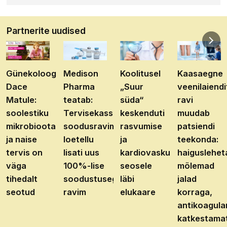
Partnerite uudised
Günekoloog
Medison
Koolitusel
Kaasaegne
Dace
Pharma
„Suur
veenilaiendi
Matule:
teatab:
süda“
ravi
soolestiku
Tervisekassa
keskenduti
muudab
mikrobioota
soodusravimite
rasvumise
patsiendi
ja naise
loetellu
ja
teekonda:
tervis on
lisati uus
kardiovaskulaarhaiguste
haiguslehet
väga
100%-lise
seosele
mõlemad
tihedalt
soodustusega
läbi
jalad
seotud
ravim
elukaare
korraga,
antikoagula
katkestama