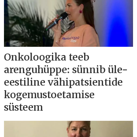
Onkoloogika teeb
arenguhüppe: sünnib üle-
eestiline vähipatsientide
kogemustoetamise
süsteem