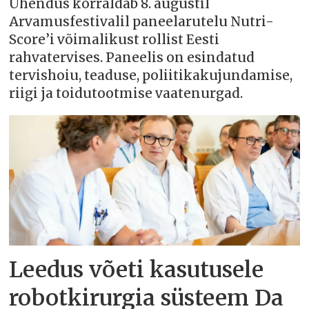
Ühendus korraldab 8. augustil
Arvamusfestivalil paneelarutelu Nutri-
Score’i võimalikust rollist Eesti
rahvatervises. Paneelis on esindatud
tervishoiu, teaduse, poliitikakujundamise,
riigi ja toidutootmise vaatenurgad.
Leedus võeti kasutusele
robotkirurgia süsteem Da