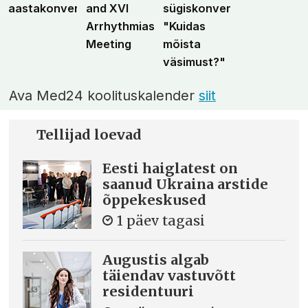
aastakonverents
and XVI
sügiskonverents
Arrhythmias
"Kuidas
Meeting
mõista
väsimust?"
Ava Med24 koolituskalender
siit
Tellijad loevad
Eesti haiglatest on
saanud Ukraina arstide
õppekeskused
1 päev tagasi
Augustis algab
täiendav vastuvõtt
residentuuri