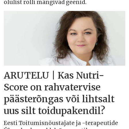
olulist rolli mängivad geenid.
ARUTELU | Kas Nutri-
Score on rahvatervise
päästerõngas või lihtsalt
uus silt toidupakendil?
Eesti Toitumisnõustajate ja -terapeutide