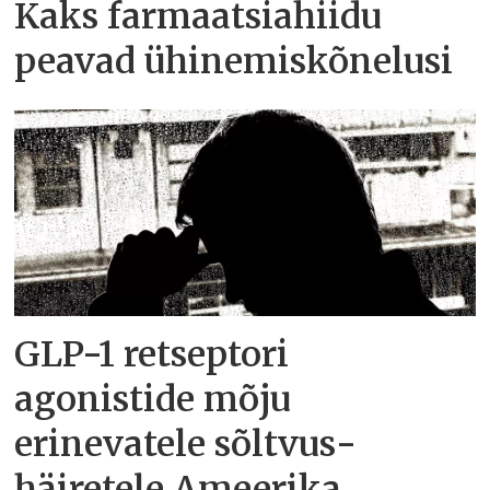
Kaks farmaatsiahiidu
peavad ühinemiskõnelusi
GLP-1 retseptori
agonistide mõju
erinevatele sõltvus­
häiretele Ameerika