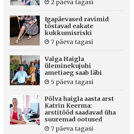
2 päeva tagasi
Igapäevased ravimid
tõstavad eakate
kukkumisriski
7 päeva tagasi
Valga Haigla
üleminekujuhi
ametiaeg saab läbi
5 päeva tagasi
Põlva haigla aasta arst
Katrin Keerma:
arstitööd saadavad üha
suuremad ootused
7 päeva tagasi