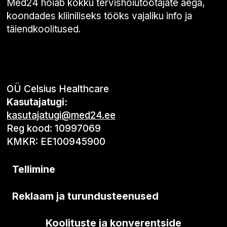
Med24 hoiab kokku tervishoiutöötajate aega,
koondades kliiniliseks tööks vajaliku info ja
täiendkoolitused.
OÜ Celsius Healthcare
Kasutajatugi:
kasutajatugi@med24.ee
Reg kood: 10997069
KMKR: EE100945900
Tellimine
Reklaam ja turundusteenused
Koolituste ja konverentside