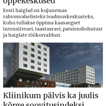
õppekeskused
Eesti haiglad on kujunemas
rahvusvahelisteks teadmuskeskusteks,
kuhu tullakse õppima kaasaegset
intensiivravi, taastusravi, patsiendiohutust
ja haiglate töökorraldust.
Kliinikum pälvis ka juulis
kõrge soovitusindeksi