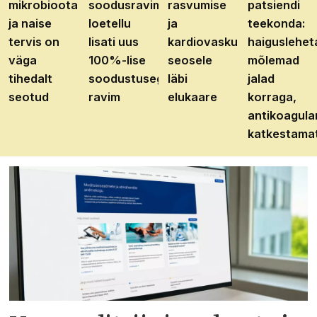
mikrobioota
soodusravimite
rasvumise
patsiendi
ja naise
loetellu
ja
teekonda:
tervis on
lisati uus
kardiovaskulaarhaiguste
haiguslehet
väga
100%-lise
seosele
mõlemad
tihedalt
soodustusega
läbi
jalad
seotud
ravim
elukaare
korraga,
antikoagula
katkestama