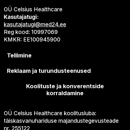
OÜ Celsius Healthcare
Kasutajatugi:
kasutajatugi@med24.ee
Reg kood: 10997069
KMKR: EE100945900
Tellimine
Reklaam ja turundusteenused
Koolituste ja konverentside
korraldamine
OÜ Celsius Healthcare koolitusluba:
täiskasvanuhariduse majandustegevusteade
nr. 255122