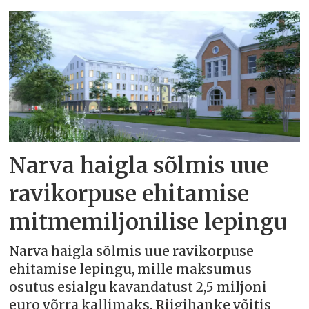
Narva haigla sõlmis uue
ravikorpuse ehitamise
mitmemiljonilise lepingu
Narva haigla sõlmis uue ravikorpuse
ehitamise lepingu, mille maksumus
osutus esialgu kavandatust 2,5 miljoni
euro võrra kallimaks. Riigihanke võitis