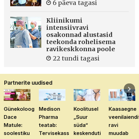
6 päeva tagasi
Kliinikumi
intensiivravi
osakonnad alustasid
teekonda rohelisema
ravikeskkonna poole
22 tundi tagasi
Partnerite uudised
Günekoloog
Medison
Koolitusel
Kaasaegne
Dace
Pharma
„Suur
veenilaiendi
Matule:
teatab:
süda“
ravi
soolestiku
Tervisekassa
keskenduti
muudab