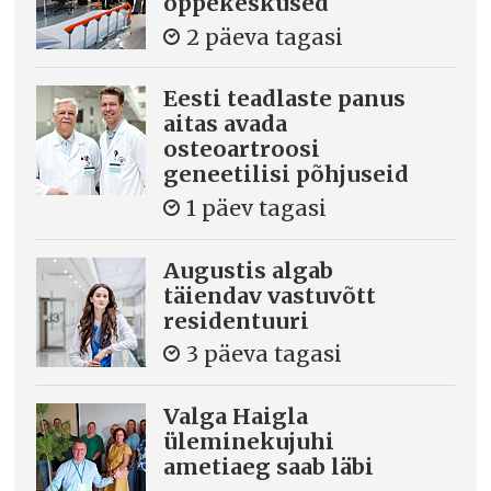
õppekeskused
2 päeva tagasi
Eesti teadlaste panus
aitas avada
osteoartroosi
geneetilisi põhjuseid
1 päev tagasi
Augustis algab
täiendav vastuvõtt
residentuuri
3 päeva tagasi
Valga Haigla
üleminekujuhi
ametiaeg saab läbi