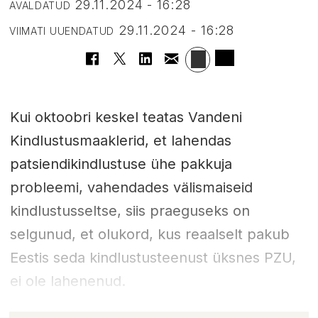
29.11.2024 - 16:28
AVALDATUD
29.11.2024 - 16:28
VIIMATI UUENDATUD
Kui oktoobri keskel teatas Vandeni
Kindlustusmaaklerid, et lahendas
patsiendikindlustuse ühe pakkuja
probleemi, vahendades välismaiseid
kindlustusseltse, siis praeguseks on
selgunud, et olukord, kus reaalselt pakub
Eestis seda kindlustusteenust üksnes PZU,
ei ole lahenenud.