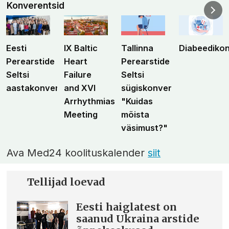
Konverentsid
Eesti
IX Baltic
Tallinna
Diabeediko
Perearstide
Heart
Perearstide
Seltsi
Failure
Seltsi
aastakonverents
and XVI
sügiskonverents
Arrhythmias
"Kuidas
Meeting
mõista
väsimust?"
Ava Med24 koolituskalender
siit
Tellijad loevad
Eesti haiglatest on
saanud Ukraina arstide