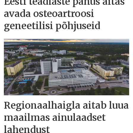
Eesti teadlaste panus aitas
avada osteoartroosi
geneetilisi põhjuseid
Regionaalhaigla aitab luua
maailmas ainulaadset
lahendust