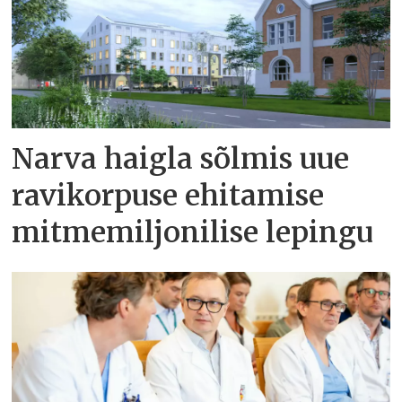
Narva haigla sõlmis uue
ravikorpuse ehitamise
mitmemiljonilise lepingu