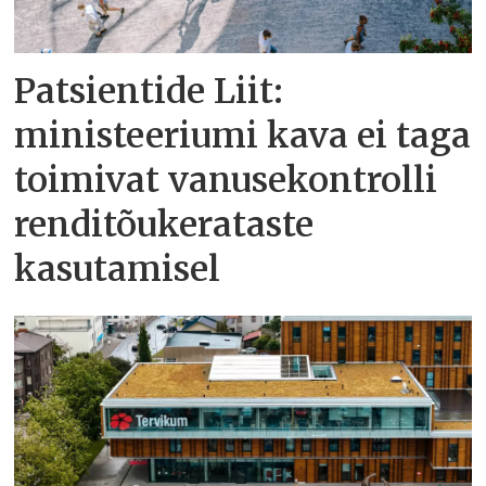
Patsientide Liit:
ministeeriumi kava ei taga
toimivat vanusekontrolli
renditõukerataste
kasutamisel