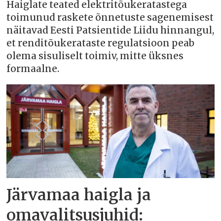
Haiglate teated elektritõukeratastega
toimunud raskete õnnetuste sagenemisest
näitavad Eesti Patsientide Liidu hinnangul,
et renditõukerataste regulatsioon peab
olema sisuliselt toimiv, mitte üksnes
formaalne.
Järvamaa haigla ja
omavalitsusjuhid: