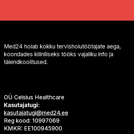
Med24 hoiab kokku tervishoiutöötajate aega,
koondades kliiniliseks tööks vajaliku info ja
täiendkoolitused.
OÜ Celsius Healthcare
Kasutajatugi:
kasutajatugi@med24.ee
Reg kood: 10997069
KMKR: EE100945900