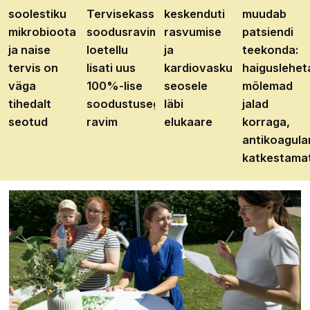
soolestiku
Tervisekassa
keskenduti
muudab
mikrobioota
soodusravimite
rasvumise
patsiendi
ja naise
loetellu
ja
teekonda:
tervis on
lisati uus
kardiovaskulaarhaiguste
haiguslehet
väga
100%-lise
seosele
mõlemad
tihedalt
soodustusega
läbi
jalad
seotud
ravim
elukaare
korraga,
antikoagula
katkestama