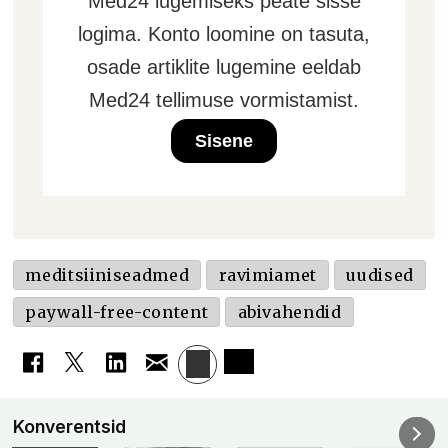
Med24 lugemiseks peate sisse
logima. Konto loomine on tasuta,
osade artiklite lugemine eeldab
Med24 tellimuse vormistamist.
Sisene
meditsiiniseadmed
ravimiamet
uudised
paywall-free-content
abivahendid
Konverentsid