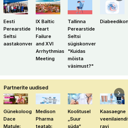
Eesti
IX Baltic
Tallinna
Diabeediko
Perearstide
Heart
Perearstide
Seltsi
Failure
Seltsi
aastakonverents
and XVI
sügiskonverents
Arrhythmias
"Kuidas
Meeting
mõista
väsimust?"
Partnerite uudised
Günekoloog
Medison
Koolitusel
Kaasaegne
Dace
Pharma
„Suur
veenilaiendi
Matule:
teatab:
süda“
ravi