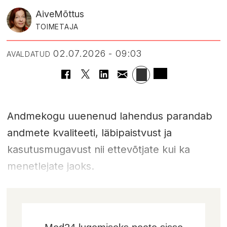
Aive
Mõttus
TOIMETAJA
02.07.2026 - 09:03
AVALDATUD
Andmekogu uuenenud lahendus parandab
andmete kvaliteeti, läbipaistvust ja
kasutusmugavust nii ettevõtjate kui ka
menetlejate jaoks.