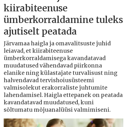
kiirabiteenuse
ümberkorraldamine tuleks
ajutiselt peatada
Järvamaa haigla ja omavalitsuste juhid
leiavad, et kiirabiteenuse
ümberkorraldamisega kavandatavad
muudatused vähendavad piirkonna
elanike ning külastajate turvalisust ning
halvendavad tervishoiusüsteemi
valmisolekut erakorraliste juhtumite
lahendamisel. Haigla ettepanek on peatada
kavandatavad muudatused, kuni
sõltumatu mõjuanalüüsi valmimiseni.