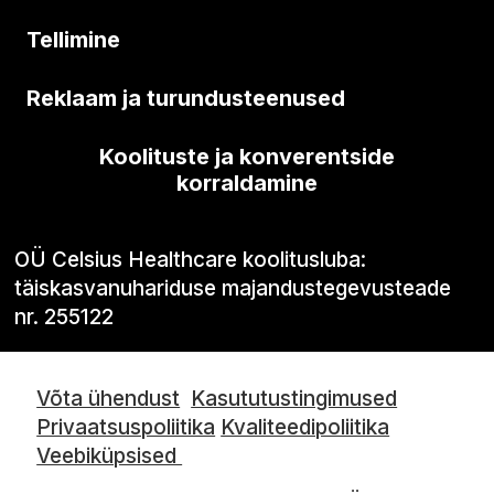
Tellimine
Reklaam ja turundusteenused
Koolituste ja konverentside
korraldamine
OÜ Celsius Healthcare koolitusluba:
täiskasvanuhariduse majandustegevusteade
nr. 255122
Võta ühendust
Kasututustingimused
Privaatsuspoliitika
Kvaliteedipoliitika
Veebiküpsised