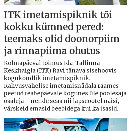
ITK imetamispiknik tõi
kokku kümned pered:
teemaks olid doonorpiim
ja rinnapiima ohutus
Kolmapäeval toimus Ida-Tallinna
Keskhaigla (ITK) Ravi tänava sisehoovis
kogukondlik imetamispiknik.
Rahvusvahelise imetamisnädala raames
peetud teabepäevale kogunes üle poolesaja
osaleja – nende seas nii lapseootel naisi,
värskeid emasid beebidega kui ka isasid.