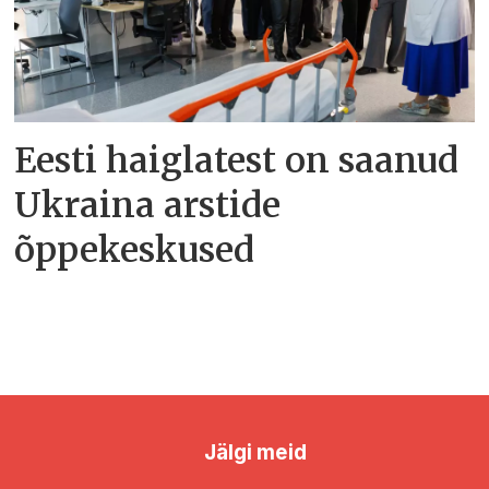
Eesti haiglatest on saanud
Ukraina arstide
õppekeskused
Jälgi meid