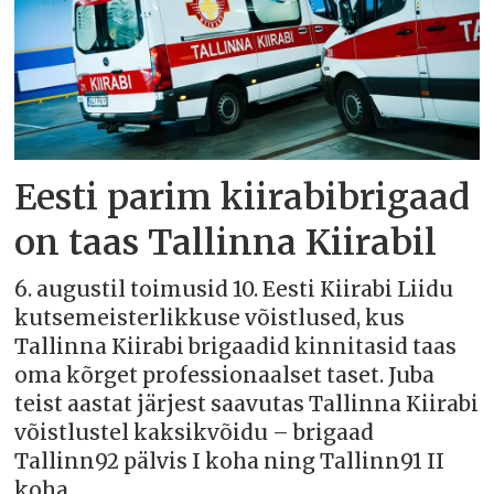
Eesti parim kiirabibrigaad
on taas Tallinna Kiirabil
6. augustil toimusid 10. Eesti Kiirabi Liidu
kutsemeisterlikkuse võistlused, kus
Tallinna Kiirabi brigaadid kinnitasid taas
oma kõrget professionaalset taset. Juba
teist aastat järjest saavutas Tallinna Kiirabi
võistlustel kaksikvõidu – brigaad
Tallinn92 pälvis I koha ning Tallinn91 II
koha.