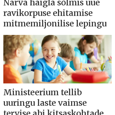
Narva haigla sõlmis uue
ravikorpuse ehitamise
mitmemiljonilise lepingu
Ministeerium tellib
uuringu laste vaimse
tervise abi kitsaskohtade