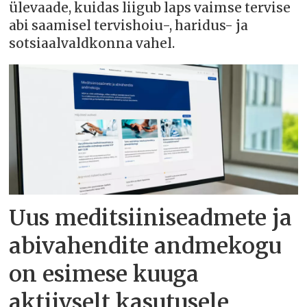
ülevaade, kuidas liigub laps vaimse tervise
abi saamisel tervishoiu-, haridus- ja
sotsiaalvaldkonna vahel.
Uus meditsiiniseadmete ja
abivahendite andmekogu
on esimese kuuga
aktiivselt kasutusele