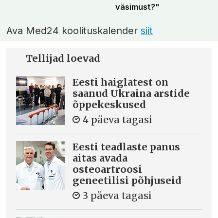
väsimust?"
Ava Med24 koolituskalender
siit
Tellijad loevad
Eesti haiglatest on
saanud Ukraina arstide
õppekeskused
4 päeva tagasi
Eesti teadlaste panus
aitas avada
osteoartroosi
geneetilisi põhjuseid
3 päeva tagasi