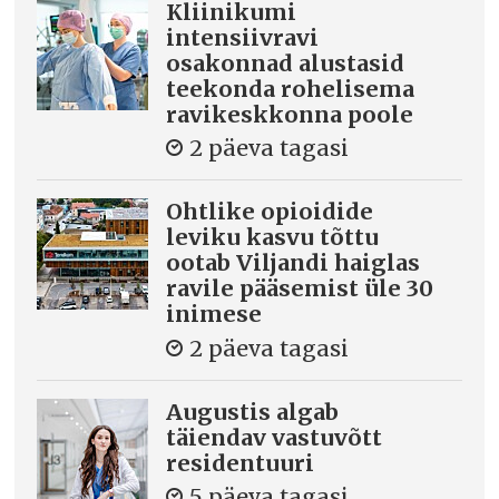
Kliinikumi
intensiivravi
osakonnad alustasid
teekonda rohelisema
ravikeskkonna poole
2 päeva tagasi
Ohtlike opioidide
leviku kasvu tõttu
ootab Viljandi haiglas
ravile pääsemist üle 30
inimese
2 päeva tagasi
Augustis algab
täiendav vastuvõtt
residentuuri
5 päeva tagasi