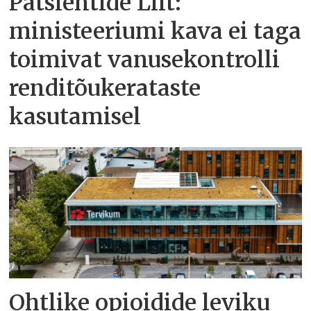
Patsientide Liit:
ministeeriumi kava ei taga
toimivat vanusekontrolli
renditõukerataste
kasutamisel
Ohtlike opioidide leviku