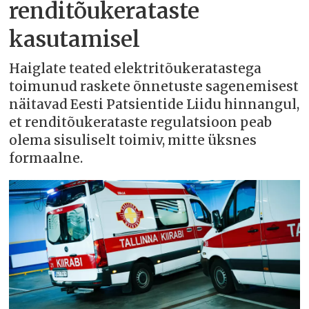
renditõukerataste
kasutamisel
Haiglate teated elektritõukeratastega
toimunud raskete õnnetuste sagenemisest
näitavad Eesti Patsientide Liidu hinnangul,
et renditõukerataste regulatsioon peab
olema sisuliselt toimiv, mitte üksnes
formaalne.