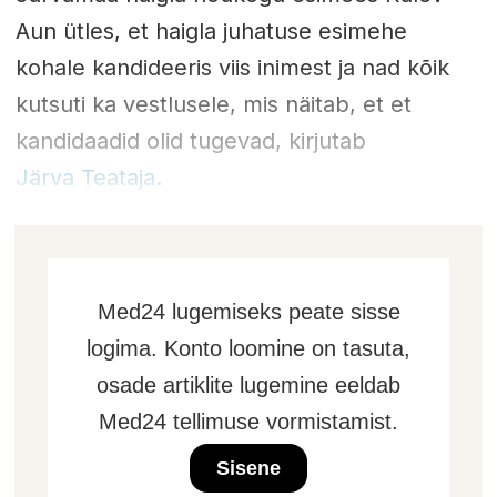
Aun ütles, et haigla juhatuse esimehe
kohale kandideeris viis inimest ja nad kõik
kutsuti ka vestlusele, mis näitab, et et
kandidaadid olid tugevad, kirjutab
Järva Teataja
.
Med24 lugemiseks peate sisse
logima. Konto loomine on tasuta,
osade artiklite lugemine eeldab
Med24 tellimuse vormistamist.
Sisene