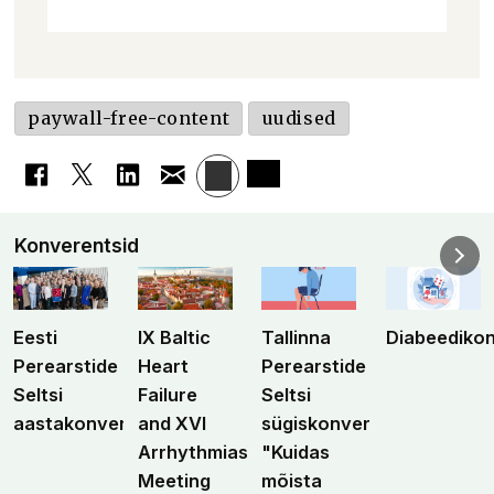
paywall-free-content
uudised
Konverentsid
Eesti
IX Baltic
Tallinna
Diabeediko
Perearstide
Heart
Perearstide
Seltsi
Failure
Seltsi
aastakonverents
and XVI
sügiskonverents
Arrhythmias
"Kuidas
Meeting
mõista