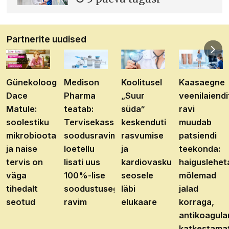
Partnerite uudised
Günekoloog
Medison
Koolitusel
Kaasaegne
Dace
Pharma
„Suur
veenilaiendi
Matule:
teatab:
süda“
ravi
soolestiku
Tervisekassa
keskenduti
muudab
mikrobioota
soodusravimite
rasvumise
patsiendi
ja naise
loetellu
ja
teekonda:
tervis on
lisati uus
kardiovaskulaarhaiguste
haiguslehet
väga
100%-lise
seosele
mõlemad
tihedalt
soodustusega
läbi
jalad
seotud
ravim
elukaare
korraga,
antikoagula
katkestama