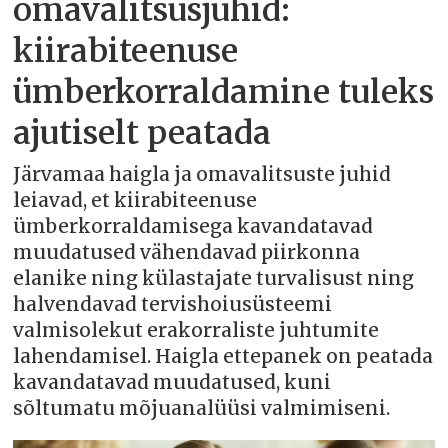
omavalitsusjuhid:
kiirabiteenuse
ümberkorraldamine tuleks
ajutiselt peatada
Järvamaa haigla ja omavalitsuste juhid
leiavad, et kiirabiteenuse
ümberkorraldamisega kavandatavad
muudatused vähendavad piirkonna
elanike ning külastajate turvalisust ning
halvendavad tervishoiusüsteemi
valmisolekut erakorraliste juhtumite
lahendamisel. Haigla ettepanek on peatada
kavandatavad muudatused, kuni
sõltumatu mõjuanalüüsi valmimiseni.