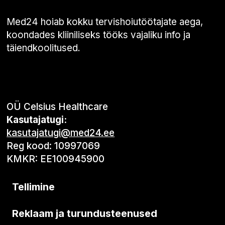
Med24 hoiab kokku tervishoiutöötajate aega,
koondades kliiniliseks tööks vajaliku info ja
täiendkoolitused.
OÜ Celsius Healthcare
Kasutajatugi:
kasutajatugi@med24.ee
Reg kood: 10997069
KMKR: EE100945900
Tellimine
Reklaam ja turundusteenused