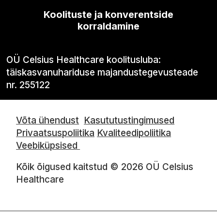
Koolituste ja konverentside
korraldamine
OÜ Celsius Healthcare koolitusluba:
täiskasvanuhariduse majandustegevusteade
nr. 255122
Võta ühendust
Kasututustingimused
Privaatsuspoliitika
Kvaliteedipoliitika
Veebiküpsised
Kõik õigused kaitstud © 2026 OÜ Celsius
Healthcare