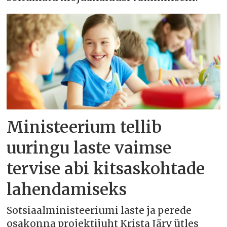
Ministeerium tellib
uuringu laste vaimse
tervise abi kitsaskohtade
lahendamiseks
Sotsiaalministeeriumi laste ja perede
osakonna projektijuht Krista Järv ütles