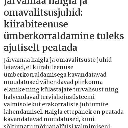
Järvamaa haigla ja
omavalitsusjuhid:
kiirabiteenuse
ümberkorraldamine tuleks
ajutiselt peatada
Järvamaa haigla ja omavalitsuste juhid
leiavad, et kiirabiteenuse
ümberkorraldamisega kavandatavad
muudatused vähendavad piirkonna
elanike ning külastajate turvalisust ning
halvendavad tervishoiusüsteemi
valmisolekut erakorraliste juhtumite
lahendamisel. Haigla ettepanek on peatada
kavandatavad muudatused, kuni
sõltumatu mõjuanalüüsi valmimiseni.