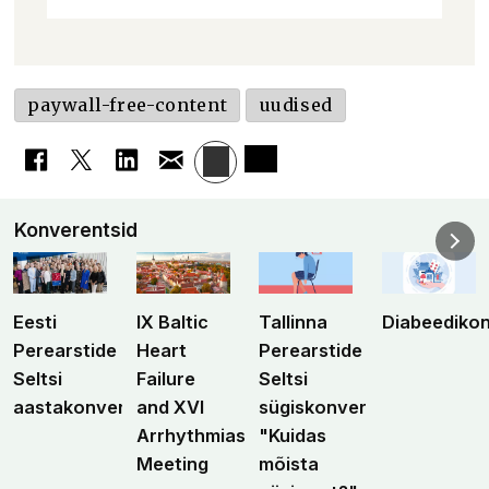
paywall-free-content
uudised
Konverentsid
Eesti
IX Baltic
Tallinna
Diabeediko
Perearstide
Heart
Perearstide
Seltsi
Failure
Seltsi
aastakonverents
and XVI
sügiskonverents
Arrhythmias
"Kuidas
Meeting
mõista