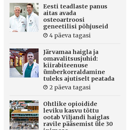
Eesti teadlaste panus
aitas avada
osteoartroosi
geneetilisi põhjuseid
4 päeva tagasi
Järvamaa haigla ja
omavalitsusjuhid:
kiirabiteenuse
ümberkorraldamine
tuleks ajutiselt peatada
2 päeva tagasi
Ohtlike opioidide
leviku kasvu tõttu
ootab Viljandi haiglas
ravile pääsemist üle 30