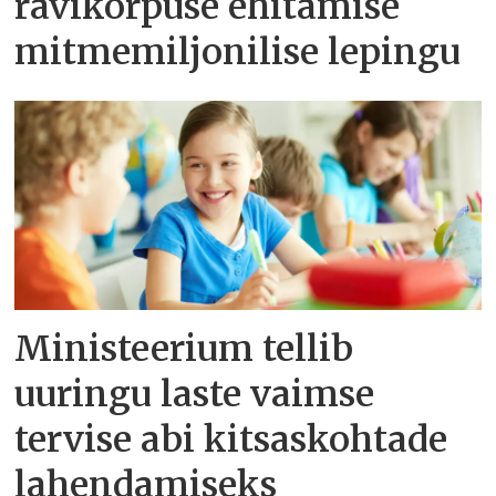
ravikorpuse ehitamise
mitmemiljonilise lepingu
Ministeerium tellib
uuringu laste vaimse
tervise abi kitsaskohtade
lahendamiseks