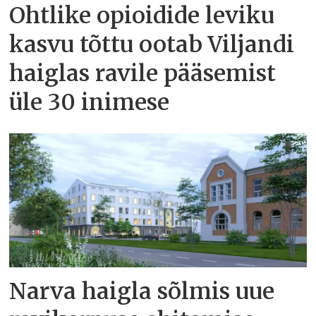
Ohtlike opioidide leviku
kasvu tõttu ootab Viljandi
haiglas ravile pääsemist
üle 30 inimese
Narva haigla sõlmis uue