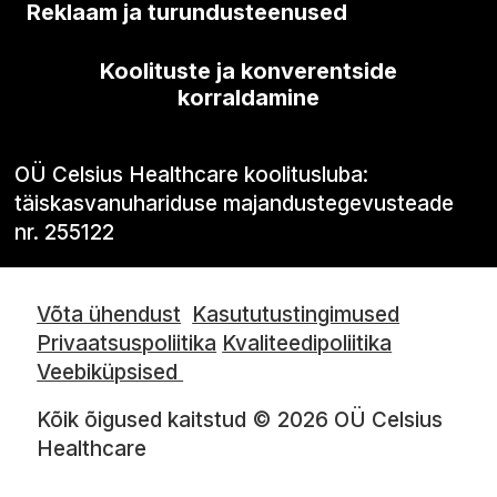
Reklaam ja turundusteenused
Koolituste ja konverentside
korraldamine
OÜ Celsius Healthcare koolitusluba:
täiskasvanuhariduse majandustegevusteade
nr. 255122
Võta ühendust
Kasututustingimused
Privaatsuspoliitika
Kvaliteedipoliitika
Veebiküpsised
Kõik õigused kaitstud © 2026 OÜ Celsius
Healthcare