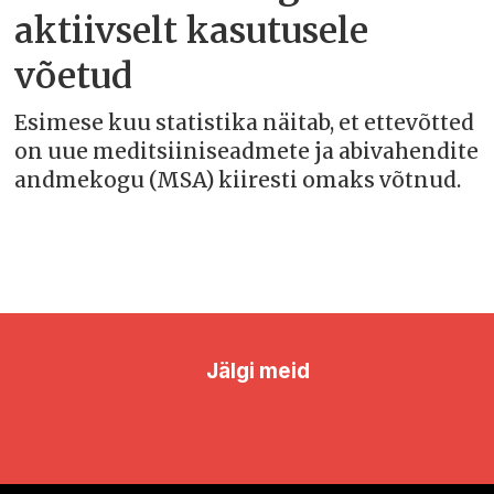
aktiivselt kasutusele
võetud
Esimese kuu statistika näitab, et ettevõtted
on uue meditsiiniseadmete ja abivahendite
andmekogu (MSA) kiiresti omaks võtnud.
Jälgi meid