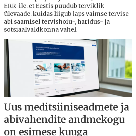
ERR-ile, et Eestis puudub terviklik
ülevaade, kuidas liigub laps vaimse tervise
abi saamisel tervishoiu-, haridus- ja
sotsiaalvaldkonna vahel.
Uus meditsiiniseadmete ja
abivahendite andmekogu
on esimese kuuga