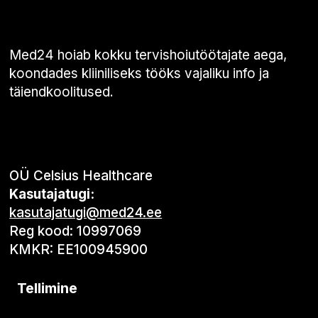
Med24 hoiab kokku tervishoiutöötajate aega,
koondades kliiniliseks tööks vajaliku info ja
täiendkoolitused.
OÜ Celsius Healthcare
Kasutajatugi:
kasutajatugi@med24.ee
Reg kood: 10997069
KMKR: EE100945900
Tellimine