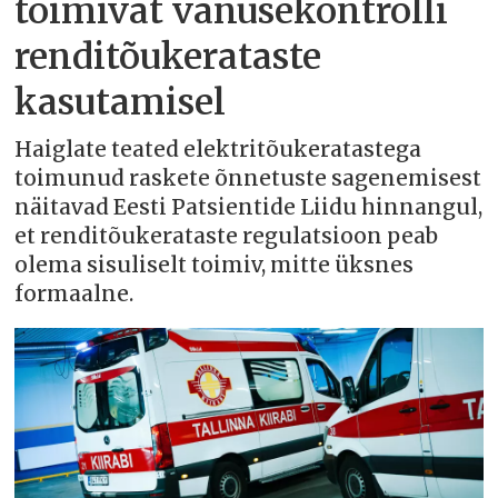
toimivat vanusekontrolli
renditõukerataste
kasutamisel
Haiglate teated elektritõukeratastega
toimunud raskete õnnetuste sagenemisest
näitavad Eesti Patsientide Liidu hinnangul,
et renditõukerataste regulatsioon peab
olema sisuliselt toimiv, mitte üksnes
formaalne.