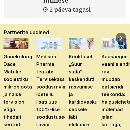
inimese
2 päeva tagasi
Partnerite uudised
Günekoloog
Medison
Koolitusel
Kaasaegne
Dace
Pharma
„Suur
veenilaiendi
Matule:
teatab:
süda“
ravi
soolestiku
Tervisekassa
keskenduti
muudab
mikrobioota
soodusravimite
rasvumise
patsiendi
ja naise
loetellu
ja
teekonda:
tervis on
lisati uus
kardiovaskulaarhaiguste
haiguslehet
väga
100%-lise
seosele
mõlemad
tihedalt
soodustusega
läbi
jalad
seotud
ravim
elukaare
korraga,