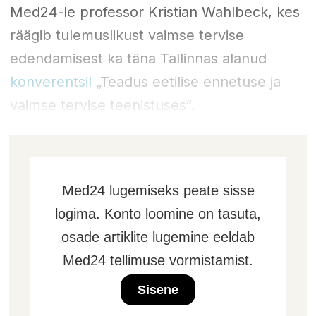
Med24-le professor Kristian Wahlbeck, kes
räägib tulemuslikust vaimse tervise
edendamisest ka täna Tallinnas alanud
konverentsil
„Teadus eetilise ennetuse ja
vaimse tervise teenistuses“.
Med24 lugemiseks peate sisse
logima. Konto loomine on tasuta,
osade artiklite lugemine eeldab
Med24 tellimuse vormistamist.
Sisene