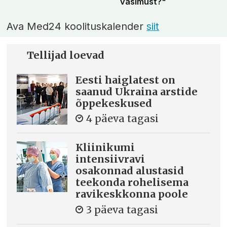
väsimust?"
Ava Med24 koolituskalender
siit
Tellijad loevad
Eesti haiglatest on
saanud Ukraina arstide
õppekeskused
4 päeva tagasi
Kliinikumi
intensiivravi
osakonnad alustasid
teekonda rohelisema
ravikeskkonna poole
3 päeva tagasi