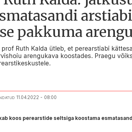
smatasandi arstiab
use pakkuma areng
ge prof Ruth Kalda ütleb, et perearstiabi kätt
rvishoiu arengukava koostades. Praegu võiks
rearstikeskustele.
11.04.2022 - 08:00
ENDATUD
kkab koos perearstide seltsiga koostama esmatasand