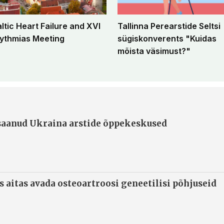
altic Heart Failure and XVI
Tallinna Perearstide Seltsi
ythmias Meeting
sügiskonverents "Kuidas
mõista väsimust?"
 saanud Ukraina arstide õppekeskused
s aitas avada osteoartroosi geneetilisi põhjuseid