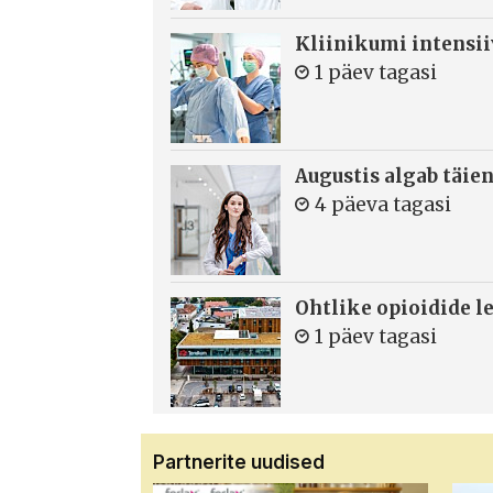
Kliinikumi intensi
1 päev tagasi
Augustis algab täie
4 päeva tagasi
Ohtlike opioidide le
1 päev tagasi
Partnerite uudised