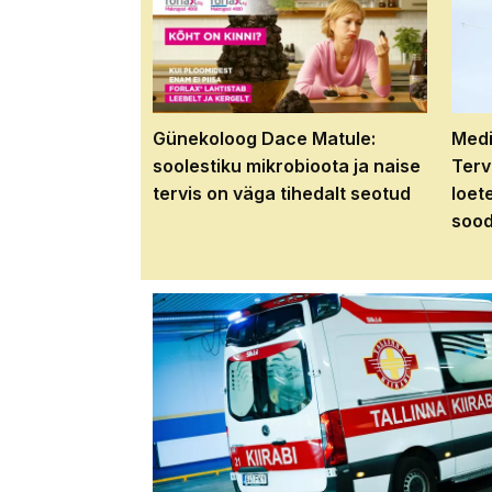
Günekoloog Dace Matule:
Medi
soolestiku mikrobioota ja naise
Terv
tervis on väga tihedalt seotud
loet
sood