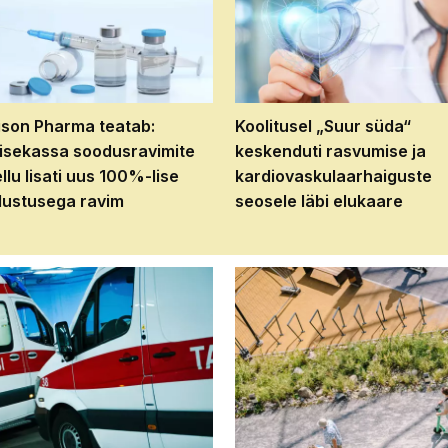
son Pharma teatab:
Koolitusel „Suur süda“
isekassa soodusravimite
keskenduti rasvumise ja
ellu lisati uus 100%-lise
kardiovaskulaarhaiguste
ustusega ravim
seosele läbi elukaare