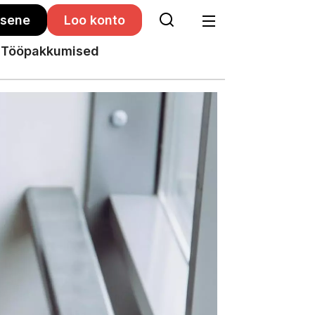
isene
Loo konto
Tööpakkumised