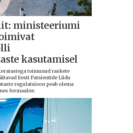
iit: ministeeriumi
toimivat
lli
taste kasutamisel
ukeratastega toimunud raskete
tavad Eesti Patsientide Liidu
ataste regulatsioon peab olema
ksnes formaalne.