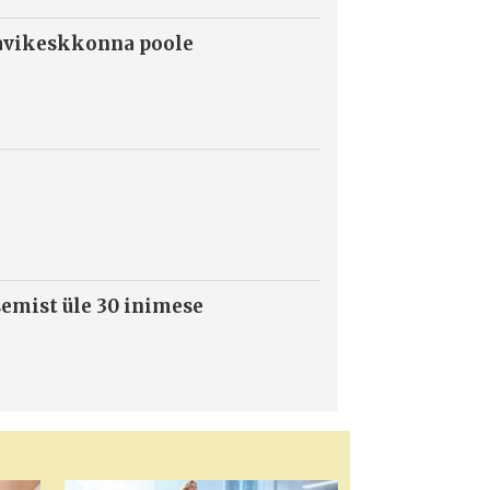
ravikeskkonna poole
semist üle 30 inimese