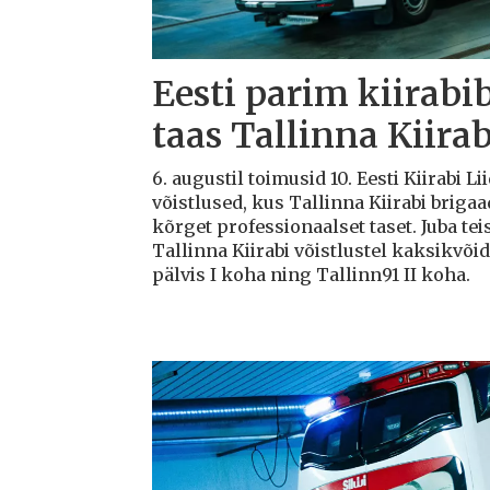
Eesti parim kiirabi
taas Tallinna Kiirab
6. augustil toimusid 10. Eesti Kiirabi 
võistlused, kus Tallinna Kiirabi briga
kõrget professionaalset taset. Juba teis
Tallinna Kiirabi võistlustel kaksikvõi
pälvis I koha ning Tallinn91 II koha.