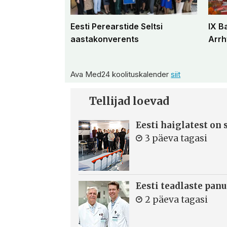
Eesti Perearstide Seltsi
IX B
aastakonverents
Arrh
Ava Med24 koolituskalender
siit
Tellijad loevad
Eesti haiglatest on
3 päeva tagasi
Eesti teadlaste panu
2 päeva tagasi