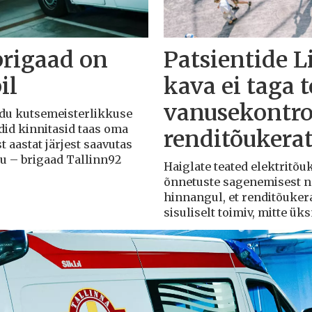
brigaad on
Patsientide L
il
kava ei taga 
vanusekontro
Liidu kutsemeisterlikkuse
adid kinnitasid taas oma
renditõukera
t aastat järjest saavutas
du – brigaad Tallinn92
Haiglate teated elektritõ
õnnetuste sagenemisest näi
hinnangul, et renditõuker
sisuliselt toimiv, mitte ü