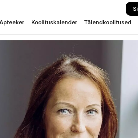
S
Apteeker
Koolituskalender
Täiendkoolitused