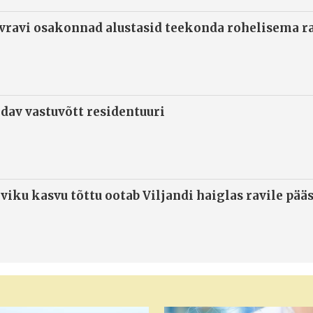
ivravi osakonnad alustasid teekonda rohelisema 
ndav vastuvõtt residentuuri
viku kasvu tõttu ootab Viljandi haiglas ravile pää