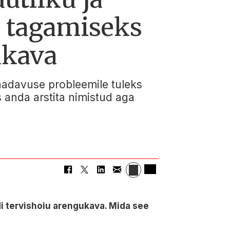
i tagamiseks
ukava
esaadavuse probleemile tuleks
 anda arstita nimistud aga
i tervishoiu arengukava. Mida see