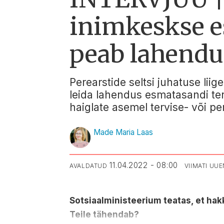
inimkeskse e
peab lahend
Perearstide seltsi juhatuse lii
leida lahendus esmatasandi te
haiglate asemel tervise- või pe
Made Maria Laas
11.04.2022 - 08:00
AVALDATUD
VIIMATI UU
Sotsiaalministeerium teatas, et ha
Teile tähendab?