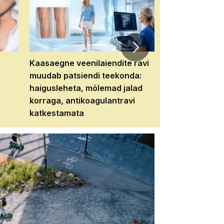
Kaasaegne veenilaiendite ravi
Veebiseminar:
muudab patsiendi teekonda:
patsiendi neere
haigusleheta, mõlemad jalad
tema tulevikku
korraga, antikoagulantravi
katkestamata