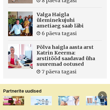
8 päeva tagasi
Valga Haigla
üleminekujuhi
ametiaeg saab läbi
6 päeva tagasi
Põlva haigla aasta arst
Katrin Keerma:
arstitööd saadavad üha
suuremad ootused
7 päeva tagasi
Partnerite uudised