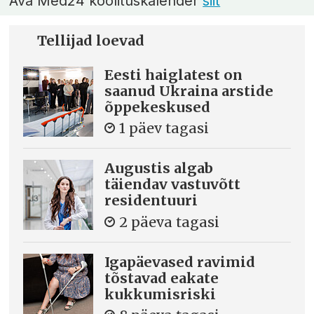
Ava Med24 koolituskalender
siit
Tellijad loevad
Eesti haiglatest on
saanud Ukraina arstide
õppekeskused
1 päev tagasi
Augustis algab
täiendav vastuvõtt
residentuuri
2 päeva tagasi
Igapäevased ravimid
tõstavad eakate
kukkumisriski