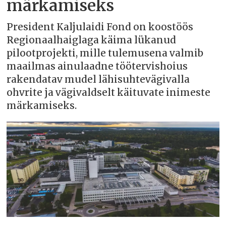
märkamiseks
President Kaljulaidi Fond on koostöös
Regionaalhaiglaga käima lükanud
pilootprojekti, mille tulemusena valmib
maailmas ainulaadne töötervishoius
rakendatav mudel lähisuhtevägivalla
ohvrite ja vägivaldselt käituvate inimeste
märkamiseks.