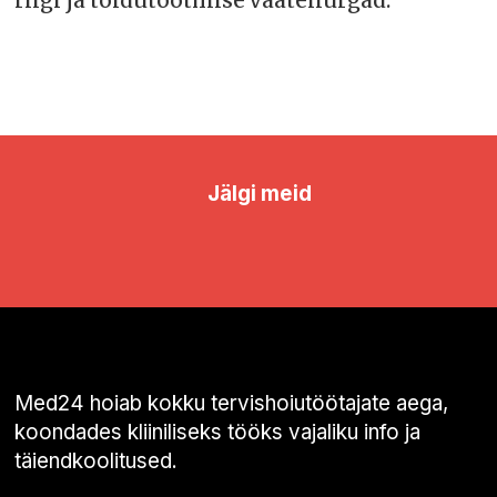
riigi ja toidutootmise vaatenurgad.
Jälgi meid
Med24 hoiab kokku tervishoiutöötajate aega,
koondades kliiniliseks tööks vajaliku info ja
täiendkoolitused.