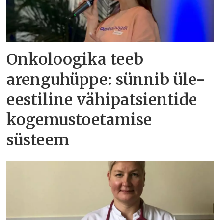
Onkoloogika teeb
arenguhüppe: sünnib üle-
eestiline vähipatsientide
kogemustoetamise
süsteem