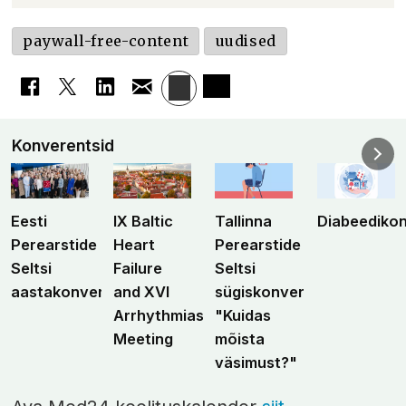
paywall-free-content
uudised
Konverentsid
Eesti
IX Baltic
Tallinna
Diabeediko
Perearstide
Heart
Perearstide
Seltsi
Failure
Seltsi
aastakonverents
and XVI
sügiskonverents
Arrhythmias
"Kuidas
Meeting
mõista
väsimust?"