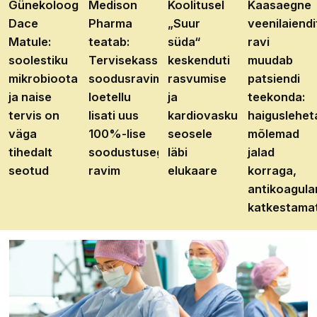
Günekoloog
Medison
Koolitusel
Kaasaegne
Dace
Pharma
„Suur
veenilaiendi
Matule:
teatab:
süda“
ravi
soolestiku
Tervisekassa
keskenduti
muudab
mikrobioota
soodusravimite
rasvumise
patsiendi
ja naise
loetellu
ja
teekonda:
tervis on
lisati uus
kardiovaskulaarhaiguste
haiguslehet
väga
100%-lise
seosele
mõlemad
tihedalt
soodustusega
läbi
jalad
seotud
ravim
elukaare
korraga,
antikoagula
katkestama