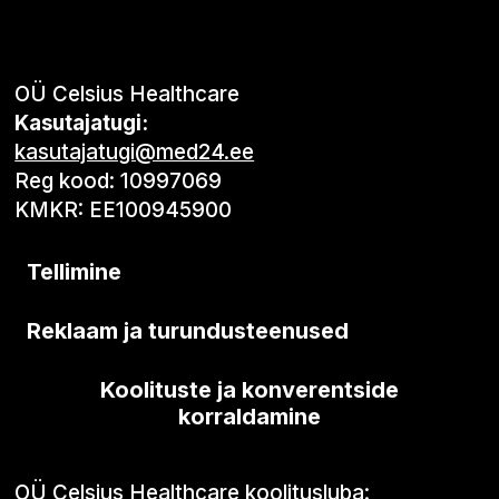
OÜ Celsius Healthcare
Kasutajatugi:
kasutajatugi@med24.ee
Reg kood: 10997069
KMKR: EE100945900
Tellimine
Reklaam ja turundusteenused
Koolituste ja konverentside
korraldamine
OÜ Celsius Healthcare koolitusluba: