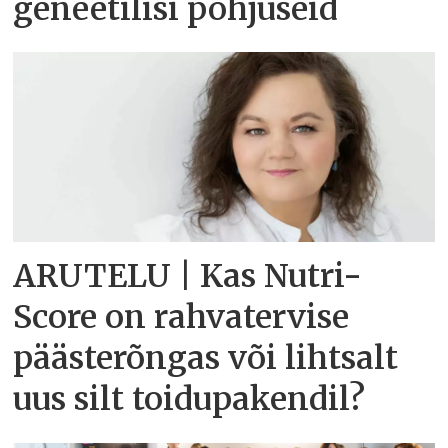
geneetilisi põhjuseid
ARUTELU | Kas Nutri-
Score on rahvatervise
päästerõngas või lihtsalt
uus silt toidupakendil?