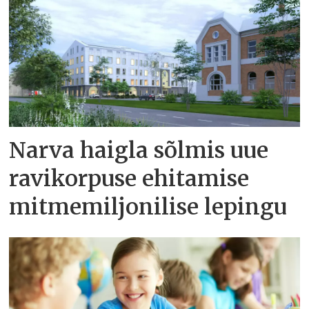
Narva haigla sõlmis uue
ravikorpuse ehitamise
mitmemiljonilise lepingu