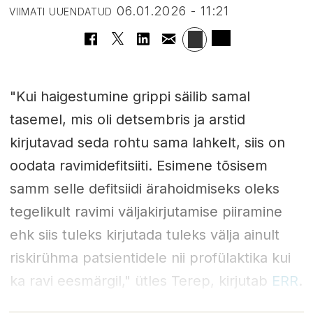
06.01.2026 - 11:21
VIIMATI UUENDATUD
"Kui haigestumine grippi säilib samal
tasemel, mis oli detsembris ja arstid
kirjutavad seda rohtu sama lahkelt, siis on
oodata ravimidefitsiiti. Esimene tõsisem
samm selle defitsiidi ärahoidmiseks oleks
tegelikult ravimi väljakirjutamise piiramine
ehk siis tuleks kirjutada tuleks välja ainult
riskirühma patsientidele nii profülaktika kui
ka ravi eesmärgil," ütles Terep, kirjutab
ERR
.