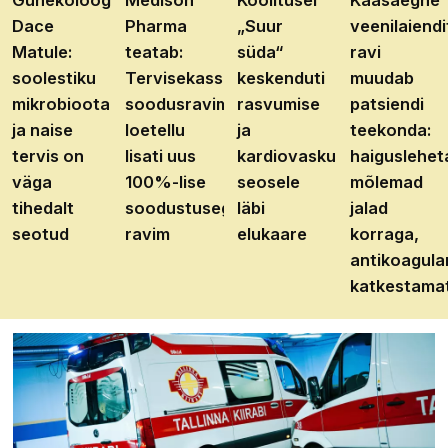
Günekoloog
Medison
Koolitusel
Kaasaegne
Dace
Pharma
„Suur
veenilaiendi
Matule:
teatab:
süda“
ravi
soolestiku
Tervisekassa
keskenduti
muudab
mikrobioota
soodusravimite
rasvumise
patsiendi
ja naise
loetellu
ja
teekonda:
tervis on
lisati uus
kardiovaskulaarhaiguste
haiguslehet
väga
100%-lise
seosele
mõlemad
tihedalt
soodustusega
läbi
jalad
seotud
ravim
elukaare
korraga,
antikoagula
katkestama