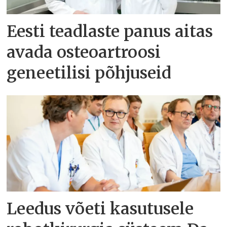
Eesti teadlaste panus aitas
avada osteoartroosi
geneetilisi põhjuseid
Leedus võeti kasutusele