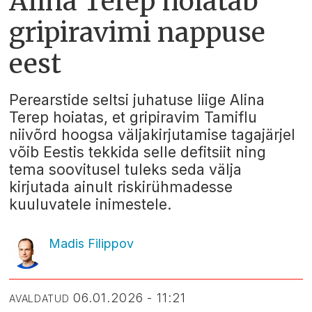
Alina Terep hoiatab
gripiravimi nappuse
eest
Perearstide seltsi juhatuse liige Alina
Terep hoiatas, et gripiravim Tamiflu
niivõrd hoogsa väljakirjutamise tagajärjel
võib Eestis tekkida selle defitsiit ning
tema soovitusel tuleks seda välja
kirjutada ainult riskirühmadesse
kuuluvatele inimestele.
Madis Filippov
06.01.2026 - 11:21
AVALDATUD