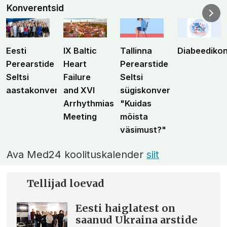
Konverentsid
Eesti
IX Baltic
Tallinna
Diabeediko
Perearstide
Heart
Perearstide
Seltsi
Failure
Seltsi
aastakonverents
and XVI
sügiskonverents
Arrhythmias
"Kuidas
Meeting
mõista
väsimust?"
Ava Med24 koolituskalender
siit
Tellijad loevad
Eesti haiglatest on
saanud Ukraina arstide