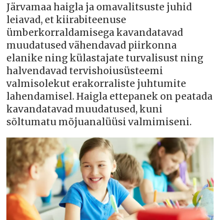
Järvamaa haigla ja omavalitsuste juhid
leiavad, et kiirabiteenuse
ümberkorraldamisega kavandatavad
muudatused vähendavad piirkonna
elanike ning külastajate turvalisust ning
halvendavad tervishoiusüsteemi
valmisolekut erakorraliste juhtumite
lahendamisel. Haigla ettepanek on peatada
kavandatavad muudatused, kuni
sõltumatu mõjuanalüüsi valmimiseni.