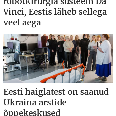
robotkirurgia süsteem Da
Vinci, Eestis läheb sellega
veel aega
Eesti haiglatest on saanud
Ukraina arstide
õppekeskused