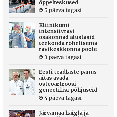
õppekeskused
5 päeva tagasi
Kliinikumi
intensiivravi
osakonnad alustasid
teekonda rohelisema
ravikeskkonna poole
3 päeva tagasi
Eesti teadlaste panus
aitas avada
osteoartroosi
geneetilisi põhjuseid
4 päeva tagasi
Järvamaa haigla ja