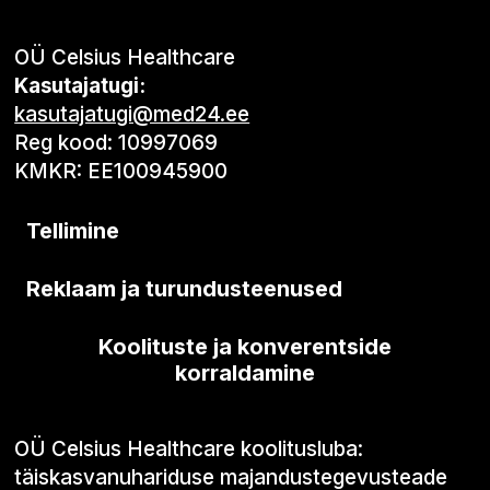
OÜ Celsius Healthcare
Kasutajatugi:
kasutajatugi@med24.ee
Reg kood: 10997069
KMKR: EE100945900
Tellimine
Reklaam ja turundusteenused
Koolituste ja konverentside
korraldamine
OÜ Celsius Healthcare koolitusluba:
täiskasvanuhariduse majandustegevusteade