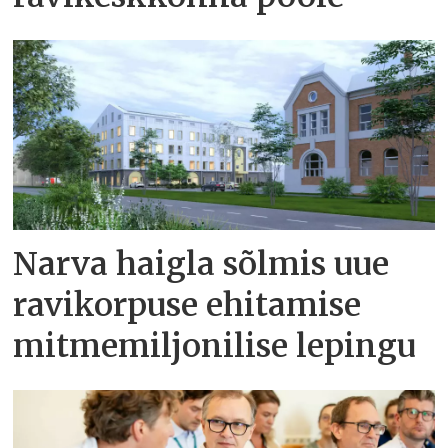
Narva haigla sõlmis uue
ravikorpuse ehitamise
mitmemiljonilise lepingu