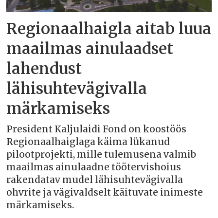
Regionaalhaigla aitab luua
maailmas ainulaadset
lahendust
lähisuhtevägivalla
märkamiseks
President Kaljulaidi Fond on koostöös
Regionaalhaiglaga käima lükanud
pilootprojekti, mille tulemusena valmib
maailmas ainulaadne töötervishoius
rakendatav mudel lähisuhtevägivalla
ohvrite ja vägivaldselt käituvate inimeste
märkamiseks.