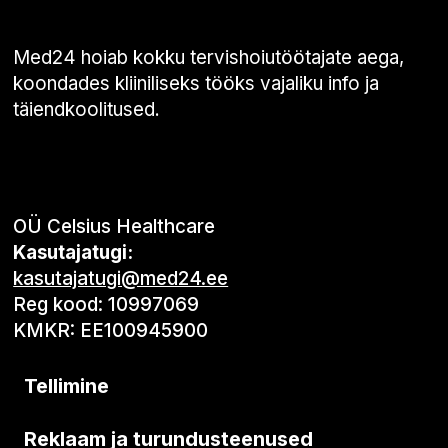
Med24 hoiab kokku tervishoiutöötajate aega,
koondades kliiniliseks tööks vajaliku info ja
täiendkoolitused.
OÜ Celsius Healthcare
Kasutajatugi:
kasutajatugi@med24.ee
Reg kood: 10997069
KMKR: EE100945900
Tellimine
Reklaam ja turundusteenused