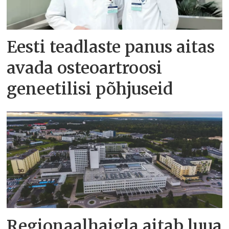
Eesti teadlaste panus aitas
avada osteoartroosi
geneetilisi põhjuseid
Regionaalhaigla aitab luua