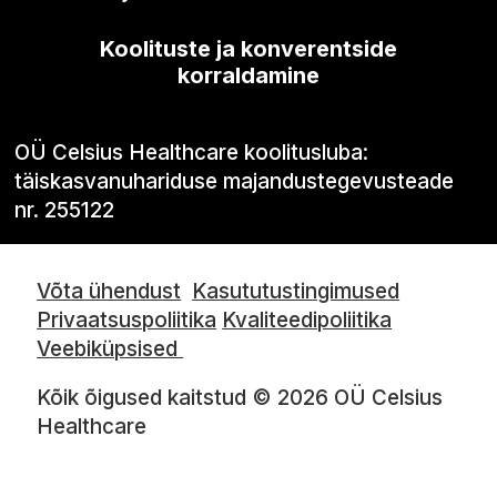
Koolituste ja konverentside
korraldamine
OÜ Celsius Healthcare koolitusluba:
täiskasvanuhariduse majandustegevusteade
nr. 255122
Võta ühendust
Kasututustingimused
Privaatsuspoliitika
Kvaliteedipoliitika
Veebiküpsised
Kõik õigused kaitstud © 2026 OÜ Celsius
Healthcare