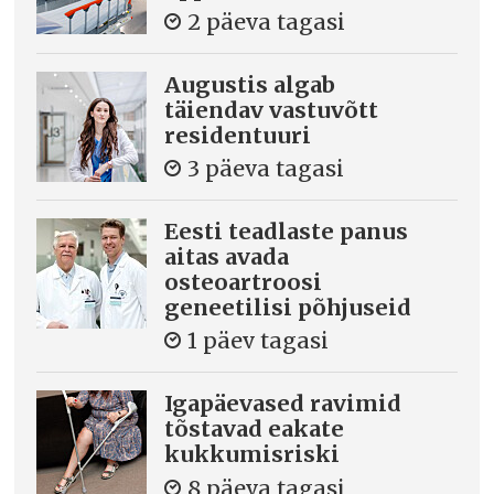
2 päeva tagasi
Augustis algab
täiendav vastuvõtt
residentuuri
3 päeva tagasi
Eesti teadlaste panus
aitas avada
osteoartroosi
geneetilisi põhjuseid
1 päev tagasi
Igapäevased ravimid
tõstavad eakate
kukkumisriski
8 päeva tagasi