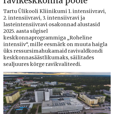
ravikeskkonna poole
Tartu Ülikooli Kliinikumi 1. intensiivravi,
2. intensiivravi, 3. intensiivravi ja
lasteintensiivravi osakonnad alustasid
2025. aasta sügisel
keskkonnaprogrammiga „Roheline
intensiiv“, mille eesmärk on muuta haigla
üks ressursimahukamaid ravivaldkondi
keskkonnasäästlikumaks, säilitades
sealjuures kõrge ravikvaliteedi.