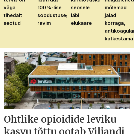
väga
100%-lise
seosele
mõlemad
tihedalt
soodustusega
läbi
jalad
seotud
ravim
elukaare
korraga,
antikoagula
katkestama
Ohtlike opioidide leviku
kasvu tõttu ootab Viljandi