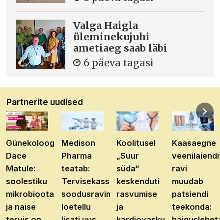
Valga Haigla
üleminekujuhi
ametiaeg saab läbi
6 päeva tagasi
Partnerite uudised
Günekoloog
Medison
Koolitusel
Kaasaegne
Dace
Pharma
„Suur
veenilaiendi
Matule:
teatab:
süda“
ravi
soolestiku
Tervisekassa
keskenduti
muudab
mikrobioota
soodusravimite
rasvumise
patsiendi
ja naise
loetellu
ja
teekonda:
tervis on
lisati uus
kardiovaskulaarhaiguste
haiguslehet