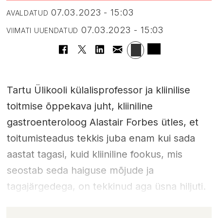
07.03.2023 - 15:03
AVALDATUD
07.03.2023 - 15:03
VIIMATI UUENDATUD
Tartu Ülikooli külalisprofessor ja kliinilise
toitmise õppekava juht, kliiniline
gastroenteroloog Alastair Forbes ütles, et
toitumisteadus tekkis juba enam kui sada
aastat tagasi, kuid kliiniline fookus, mis
seostab seda haiguse mõjude ja
tagajärgedega, on tekkinud aga üsna hiljuti.