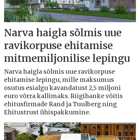
Narva haigla sõlmis uue
ravikorpuse ehitamise
mitmemiljonilise lepingu
Narva haigla sõlmis uue ravikorpuse
ehitamise lepingu, mille maksumus
osutus esialgu kavandatust 2,5 miljoni
euro võrra kallimaks. Riigihanke võitis
ehitusfirmade Rand ja Tuulberg ning
Ehitustrust ühispakkumine.