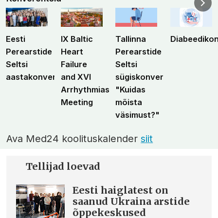
Eesti
IX Baltic
Tallinna
Diabeediko
Perearstide
Heart
Perearstide
Seltsi
Failure
Seltsi
aastakonverents
and XVI
sügiskonverents
Arrhythmias
"Kuidas
Meeting
mõista
väsimust?"
Ava Med24 koolituskalender
siit
Tellijad loevad
Eesti haiglatest on
saanud Ukraina arstide
õppekeskused