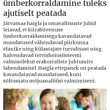
ümberkorraldamine tuleks
ajutiselt peatada
Järvamaa haigla ja omavalitsuste juhid
leiavad, et kiirabiteenuse
ümberkorraldamisega kavandatavad
muudatused vähendavad piirkonna
elanike ning külastajate turvalisust ning
halvendavad tervishoiusüsteemi
valmisolekut erakorraliste juhtumite
lahendamisel. Haigla ettepanek on peatada
kavandatavad muudatused, kuni
sõltumatu mõjuanalüüsi valmimiseni.