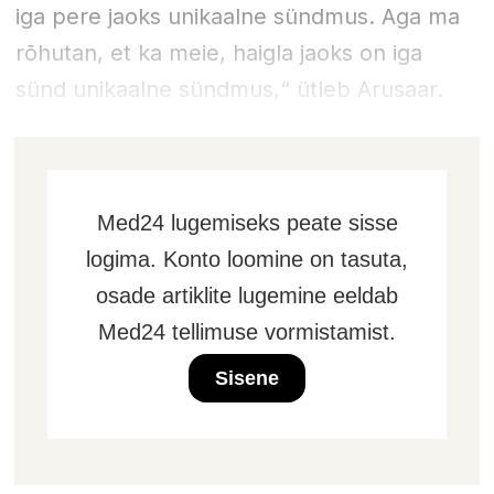
iga pere jaoks unikaalne sündmus. Aga ma
rõhutan, et ka meie, haigla jaoks on iga
sünd unikaalne sündmus,“ ütleb Arusaar.
Med24 lugemiseks peate sisse
logima. Konto loomine on tasuta,
osade artiklite lugemine eeldab
Med24 tellimuse vormistamist.
Sisene