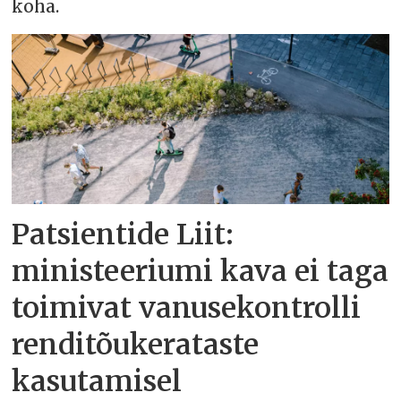
koha.
Patsientide Liit:
ministeeriumi kava ei taga
toimivat vanusekontrolli
renditõukerataste
kasutamisel