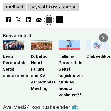
uudised
paywall-free-content
Konverentsid
Eesti
IX Baltic
Tallinna
Diabeediko
Perearstide
Heart
Perearstide
Seltsi
Failure
Seltsi
aastakonverents
and XVI
sügiskonverents
Arrhythmias
"Kuidas
Meeting
mõista
väsimust?"
Ava Med24 koolituskalender
siit