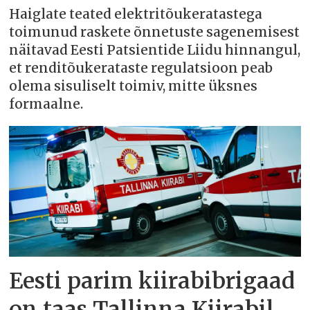
Haiglate teated elektritõukeratastega
toimunud raskete õnnetuste sagenemisest
näitavad Eesti Patsientide Liidu hinnangul,
et renditõukerataste regulatsioon peab
olema sisuliselt toimiv, mitte üksnes
formaalne.
Eesti parim kiirabibrigaad
on taas Tallinna Kiirabil