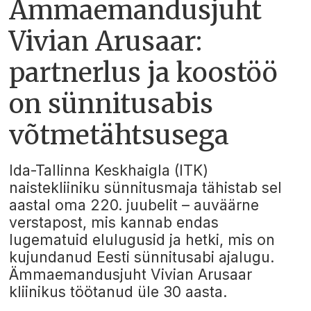
Ämmaemandusjuht
Vivian Arusaar:
partnerlus ja koostöö
on sünnitusabis
võtmetähtsusega
Ida-Tallinna Keskhaigla (ITK)
naistekliiniku sünnitusmaja tähistab sel
aastal oma 220. juubelit – auväärne
verstapost, mis kannab endas
lugematuid elulugusid ja hetki, mis on
kujundanud Eesti sünnitusabi ajalugu.
Ämmaemandusjuht Vivian Arusaar
kliinikus töötanud üle 30 aasta.