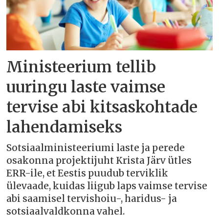
Ministeerium tellib
uuringu laste vaimse
tervise abi kitsaskohtade
lahendamiseks
Sotsiaalministeeriumi laste ja perede
osakonna projektijuht Krista Järv ütles
ERR-ile, et Eestis puudub terviklik
ülevaade, kuidas liigub laps vaimse tervise
abi saamisel tervishoiu-, haridus- ja
sotsiaalvaldkonna vahel.