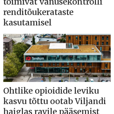
toimivat vanusekontrolli
renditõukerataste
kasutamisel
Ohtlike opioidide leviku
kasvu tõttu ootab Viljandi
haiglas ravile pääsemist