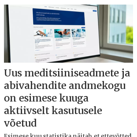
Uus meditsiiniseadmete ja
abivahendite andmekogu
on esimese kuuga
aktiivselt kasutusele
võetud
Esimese kuu statistika näitab, et ettevõtted