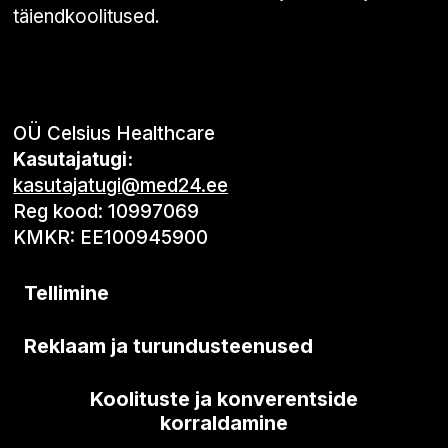
täiendkoolitused.
OÜ Celsius Healthcare
Kasutajatugi:
kasutajatugi@med24.ee
Reg kood: 10997069
KMKR: EE100945900
Tellimine
Reklaam ja turundusteenused
Koolituste ja konverentside
korraldamine