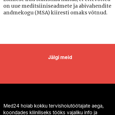
on uue meditsiiniseadmete ja abivahendite
andmekogu (MSA) kiiresti omaks võtnud.
Jälgi meid
Med24 hoiab kokku tervishoiutöötajate aega,
koondades kliiniliseks tööks vajaliku info ja