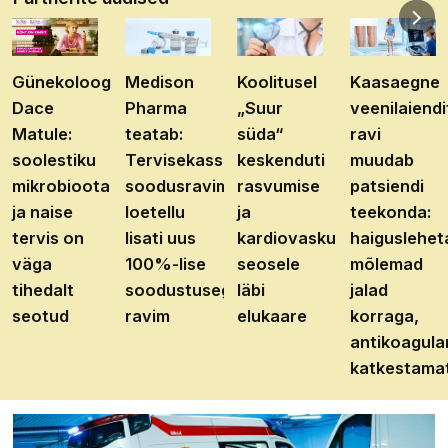
Günekoloog
Medison
Koolitusel
Kaasaegne
Dace
Pharma
„Suur
veenilaiendi
Matule:
teatab:
süda“
ravi
soolestiku
Tervisekassa
keskenduti
muudab
mikrobioota
soodusravimite
rasvumise
patsiendi
ja naise
loetellu
ja
teekonda:
tervis on
lisati uus
kardiovaskulaarhaiguste
haiguslehet
väga
100%-lise
seosele
mõlemad
tihedalt
soodustusega
läbi
jalad
seotud
ravim
elukaare
korraga,
antikoagula
katkestama