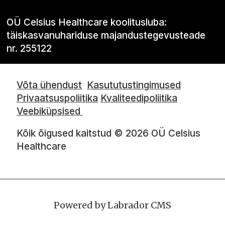
OÜ Celsius Healthcare koolitusluba:
täiskasvanuhariduse majandustegevusteade
nr. 255122
Võta ühendust
Kasututustingimused
Privaatsuspoliitika
Kvaliteedipoliitika
Veebiküpsised
Kõik õigused kaitstud © 2026 OÜ Celsius
Healthcare
Powered by Labrador CMS