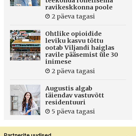
teekonda rohelisema
ravikeskkonna poole
2 päeva tagasi
Ohtlike opioidide
leviku kasvu tõttu
ootab Viljandi haiglas
ravile pääsemist üle 30
inimese
2 päeva tagasi
Augustis algab
täiendav vastuvõtt
residentuuri
5 päeva tagasi
Partnerite uudised