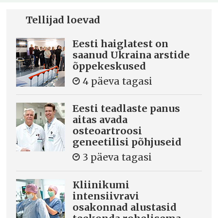
Tellijad loevad
Eesti haiglatest on
saanud Ukraina arstide
õppekeskused
4 päeva tagasi
Eesti teadlaste panus
aitas avada
osteoartroosi
geneetilisi põhjuseid
3 päeva tagasi
Kliinikumi
intensiivravi
osakonnad alustasid