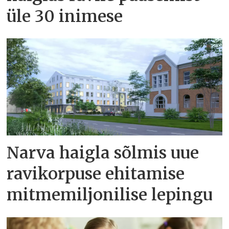
üle 30 inimese
Narva haigla sõlmis uue
ravikorpuse ehitamise
mitmemiljonilise lepingu