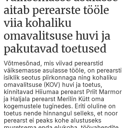
aitab perearste tööle
viia kohaliku
omavalitsuse huvi ja
pakutavad toetused
Võtmesõnad, mis viivad perearstid
väiksemasse asulasse tööle, on perearsti
isiklik seotus piirkonnaga ning kohaliku
omavalitsuse (KOV) huvi ja toetus,
kinnitavad Hiiumaa perearst Priit Marmor
ja Haljala perearst Merilin Kütt oma
kogemustele tuginedes. Eriti oluline on
toetus nende hinnangul selleks, et noor
perearst ei peaks kohe alustuseks
muretsema enda elukoha, töövahendite