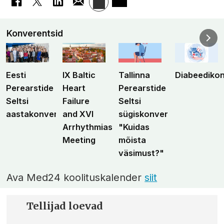
Konverentsid
Eesti
IX Baltic
Tallinna
Diabeediko
Perearstide
Heart
Perearstide
Seltsi
Failure
Seltsi
aastakonverents
and XVI
sügiskonverents
Arrhythmias
"Kuidas
Meeting
mõista
väsimust?"
Ava Med24 koolituskalender
siit
Tellijad loevad