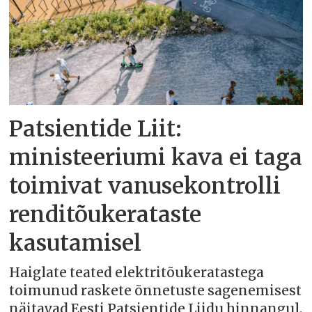
Patsientide Liit:
ministeeriumi kava ei taga
toimivat vanusekontrolli
renditõukerataste
kasutamisel
Haiglate teated elektritõukeratastega
toimunud raskete õnnetuste sagenemisest
näitavad Eesti Patsientide Liidu hinnangul,