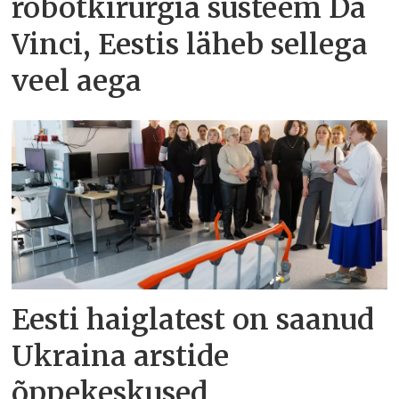
robotkirurgia süsteem Da
Vinci, Eestis läheb sellega
veel aega
Eesti haiglatest on saanud
Ukraina arstide
õppekeskused