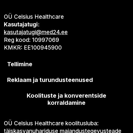
OÜ Celsius Healthcare
Kasutajatugi:
kasutajatugi@med24.ee
Reg kood: 10997069
KMKR: EE100945900
Tellimine
Reklaam ja turundusteenused
Koolituste ja konverentside
korraldamine
OÜ Celsius Healthcare koolitusluba:
täiskasvanuhariduse majandustegevusteade