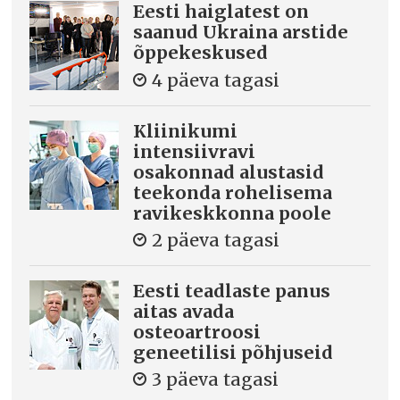
Eesti haiglatest on
saanud Ukraina arstide
õppekeskused
4 päeva tagasi
Kliinikumi
intensiivravi
osakonnad alustasid
teekonda rohelisema
ravikeskkonna poole
2 päeva tagasi
Eesti teadlaste panus
aitas avada
osteoartroosi
geneetilisi põhjuseid
3 päeva tagasi