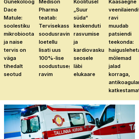
Günekoloog
Medison
Koolitusel
Kaasaegne
Dace
Pharma
„Suur
veenilaiendi
Matule:
teatab:
süda“
ravi
soolestiku
Tervisekassa
keskenduti
muudab
mikrobioota
soodusravimite
rasvumise
patsiendi
ja naise
loetellu
ja
teekonda:
tervis on
lisati uus
kardiovaskulaarhaiguste
haiguslehet
väga
100%-lise
seosele
mõlemad
tihedalt
soodustusega
läbi
jalad
seotud
ravim
elukaare
korraga,
antikoagula
katkestama