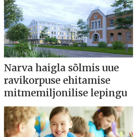
Narva haigla sõlmis uue
ravikorpuse ehitamise
mitmemiljonilise lepingu