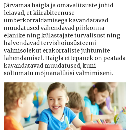
Järvamaa haigla ja omavalitsuste juhid
leiavad, et kiirabiteenuse
ümberkorraldamisega kavandatavad
muudatused vähendavad piirkonna
elanike ning külastajate turvalisust ning
halvendavad tervishoiusüsteemi
valmisolekut erakorraliste juhtumite
lahendamisel. Haigla ettepanek on peatada
kavandatavad muudatused, kuni
sõltumatu mõjuanalüüsi valmimiseni.