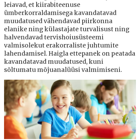
leiavad, et kiirabiteenuse
ümberkorraldamisega kavandatavad
muudatused vähendavad piirkonna
elanike ning külastajate turvalisust ning
halvendavad tervishoiusüsteemi
valmisolekut erakorraliste juhtumite
lahendamisel. Haigla ettepanek on peatada
kavandatavad muudatused, kuni
sõltumatu mõjuanalüüsi valmimiseni.