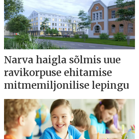
Narva haigla sõlmis uue
ravikorpuse ehitamise
mitmemiljonilise lepingu