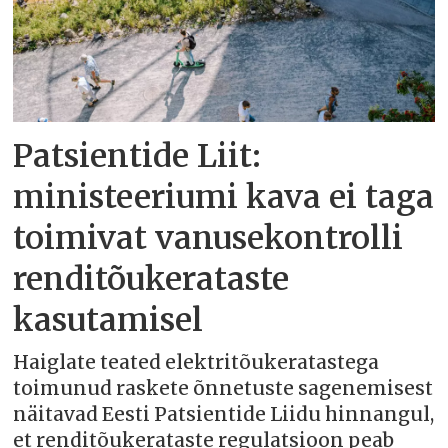
Patsientide Liit:
ministeeriumi kava ei taga
toimivat vanusekontrolli
renditõukerataste
kasutamisel
Haiglate teated elektritõukeratastega
toimunud raskete õnnetuste sagenemisest
näitavad Eesti Patsientide Liidu hinnangul,
et renditõukerataste regulatsioon peab