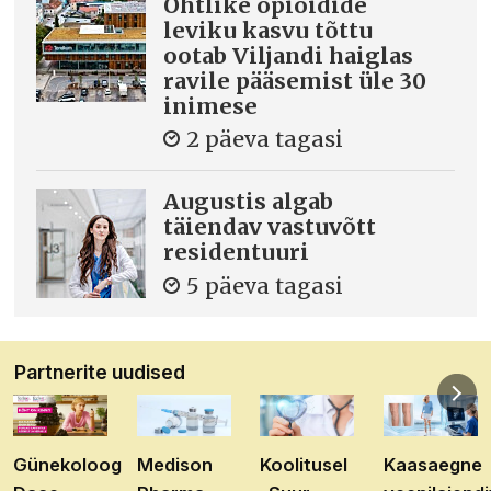
Ohtlike opioidide
leviku kasvu tõttu
ootab Viljandi haiglas
ravile pääsemist üle 30
inimese
2 päeva tagasi
Augustis algab
täiendav vastuvõtt
residentuuri
5 päeva tagasi
Partnerite uudised
Günekoloog
Medison
Koolitusel
Kaasaegne