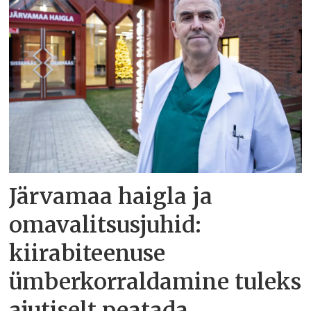
Järvamaa haigla ja
omavalitsusjuhid:
kiirabiteenuse
ümberkorraldamine tuleks
ajutiselt peatada