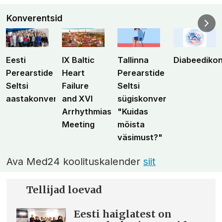
Konverentsid
Eesti
IX Baltic
Tallinna
Diabeediko
Perearstide
Heart
Perearstide
Seltsi
Failure
Seltsi
aastakonverents
and XVI
sügiskonverents
Arrhythmias
"Kuidas
Meeting
mõista
väsimust?"
Ava Med24 koolituskalender
siit
Tellijad loevad
Eesti haiglatest on