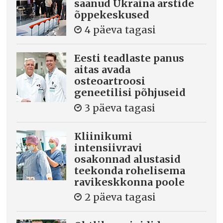
saanud Ukraina arstide
õppekeskused
4 päeva tagasi
Eesti teadlaste panus
aitas avada
osteoartroosi
geneetilisi põhjuseid
3 päeva tagasi
Kliinikumi
intensiivravi
osakonnad alustasid
teekonda rohelisema
ravikeskkonna poole
2 päeva tagasi