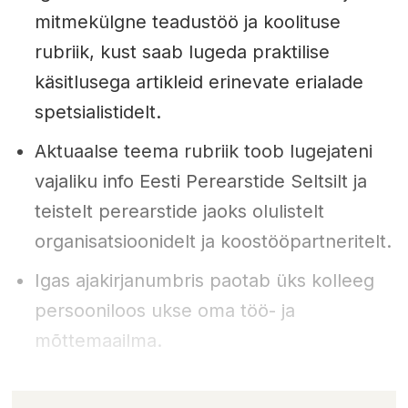
mitmekülgne teadustöö ja koolituse
rubriik, kust saab lugeda praktilise
käsitlusega artikleid erinevate erialade
spetsialistidelt.
Aktuaalse teema rubriik toob lugejateni
vajaliku info Eesti Perearstide Seltsilt ja
teistelt perearstide jaoks olulistelt
organisatsioonidelt ja koostööpartneritelt.
Igas ajakirjanumbris paotab üks kolleeg
persooniloos ukse oma töö- ja
mõttemaailma.