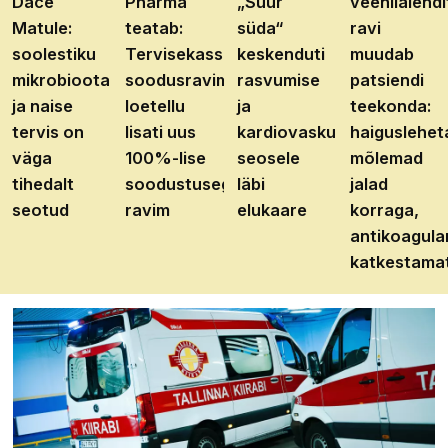
Dace
Pharma
„Suur
veenilaiendi
Matule:
teatab:
süda“
ravi
soolestiku
Tervisekassa
keskenduti
muudab
mikrobioota
soodusravimite
rasvumise
patsiendi
ja naise
loetellu
ja
teekonda:
tervis on
lisati uus
kardiovaskulaarhaiguste
haiguslehet
väga
100%-lise
seosele
mõlemad
tihedalt
soodustusega
läbi
jalad
seotud
ravim
elukaare
korraga,
antikoagula
katkestama