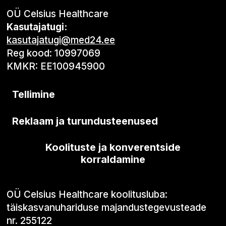
OÜ Celsius Healthcare
Kasutajatugi:
kasutajatugi@med24.ee
Reg kood: 10997069
KMKR: EE100945900
Tellimine
Reklaam ja turundusteenused
Koolituste ja konverentside
korraldamine
OÜ Celsius Healthcare koolitusluba:
täiskasvanuhariduse majandustegevusteade
nr. 255122