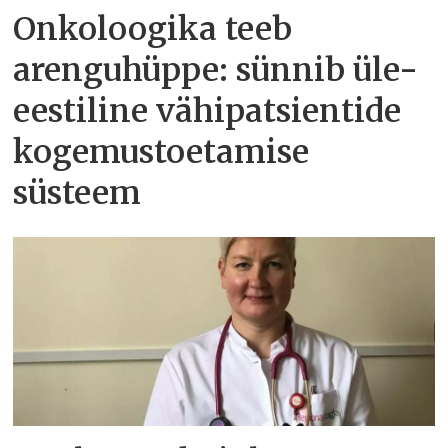
Onkoloogika teeb
arenguhüppe: sünnib üle-
eestiline vähipatsientide
kogemustoetamise
süsteem