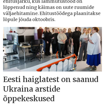
ehitusjärku, kus lammutustööd on
lõppenud ning käimas on uute ruumide
väljaehitamine. Ehitustöödega plaanitakse
lõpule jõuda oktoobris.
Eesti haiglatest on saanud
Ukraina arstide
õppekeskused