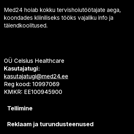
Med24 hoiab kokku tervishoiutöötajate aega,
koondades kliiniliseks tööks vajaliku info ja
täiendkoolitused.
OÜ Celsius Healthcare
Kasutajatugi:
kasutajatugi@med24.ee
Reg kood: 10997069
KMKR: EE100945900
Tellimine
Reklaam ja turundusteenused