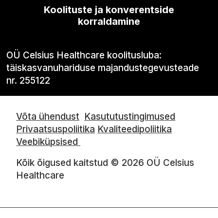
Koolituste ja konverentside
korraldamine
OÜ Celsius Healthcare koolitusluba:
täiskasvanuhariduse majandustegevusteade
nr. 255122
Võta ühendust
Kasututustingimused
Privaatsuspoliitika
Kvaliteedipoliitika
Veebiküpsised
Kõik õigused kaitstud © 2026 OÜ Celsius
Healthcare