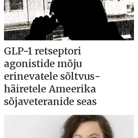
GLP-1 retseptori
agonistide mõju
erinevatele sõltvus­
häiretele Ameerika
sõjaveteranide seas