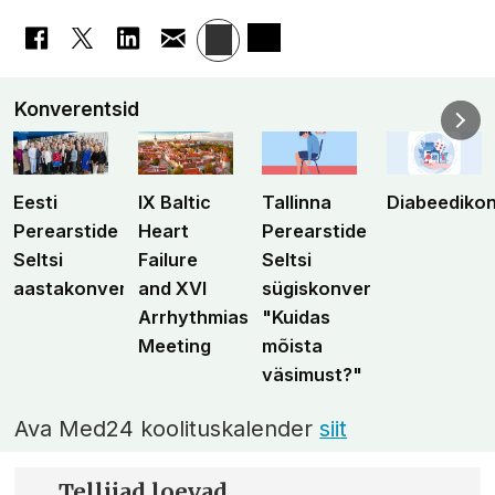
Konverentsid
Eesti
IX Baltic
Tallinna
Diabeediko
Perearstide
Heart
Perearstide
Seltsi
Failure
Seltsi
aastakonverents
and XVI
sügiskonverents
Arrhythmias
"Kuidas
Meeting
mõista
väsimust?"
Ava Med24 koolituskalender
siit
Tellijad loevad