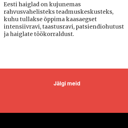
Eesti haiglad on kujunemas
rahvusvahelisteks teadmuskeskusteks,
kuhu tullakse õppima kaasaegset
intensiivravi, taastusravi, patsiendiohutust
ja haiglate töökorraldust.
Jälgi meid