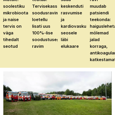
soolestiku
Tervisekassa
keskenduti
muudab
mikrobioota
soodusravimite
rasvumise
patsiendi
ja naise
loetellu
ja
teekonda:
tervis on
lisati uus
kardiovaskulaarhaiguste
haiguslehet
väga
100%-lise
seosele
mõlemad
tihedalt
soodustusega
läbi
jalad
seotud
ravim
elukaare
korraga,
antikoagula
katkestama