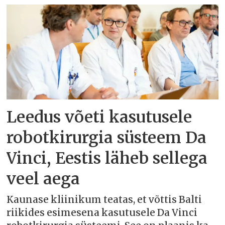
Leedus võeti kasutusele
robotkirurgia süsteem Da
Vinci, Eestis läheb sellega
veel aega
Kaunase kliinikum teatas, et võttis Balti
riikides esimesena kasutusele Da Vinci