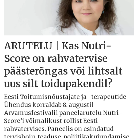
ARUTELU | Kas Nutri-
Score on rahvatervise
päästerõngas või lihtsalt
uus silt toidupakendil?
Eesti Toitumisnõustajate ja -terapeutide
Ühendus korraldab 8. augustil
Arvamusfestivalil paneelarutelu Nutri-
Score’i võimalikust rollist Eesti
rahvatervises. Paneelis on esindatud
tervishoiu, teaduse, poliitikakujundamise,