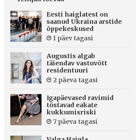
Eesti haiglatest on
saanud Ukraina arstide
õppekeskused
1 päev tagasi
Augustis algab
täiendav vastuvõtt
residentuuri
2 päeva tagasi
Igapäevased ravimid
tõstavad eakate
kukkumisriski
7 päeva tagasi
Valga Haigla