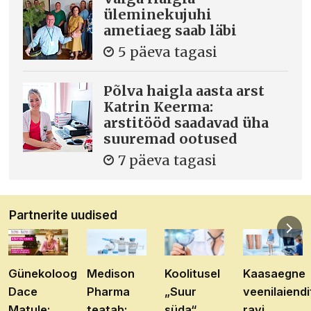
üleminekujuhi
ametiaeg saab läbi
5 päeva tagasi
Põlva haigla aasta arst
Katrin Keerma:
arstitööd saadavad üha
suuremad ootused
7 päeva tagasi
Partnerite uudised
Günekoloog
Medison
Koolitusel
Kaasaegne
Dace
Pharma
„Suur
veenilaiendi
Matule:
teatab:
süda“
ravi