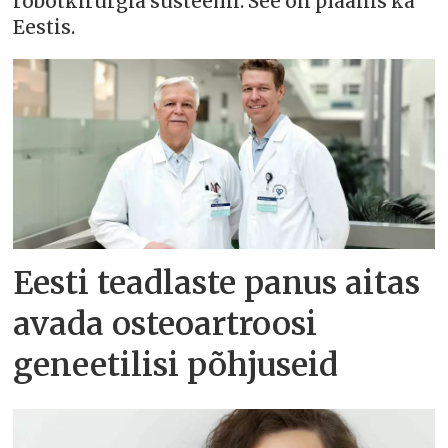
robotkirurgia süsteemi. See on plaanis ka
Eestis.
Eesti teadlaste panus aitas
avada osteoartroosi
geneetilisi põhjuseid