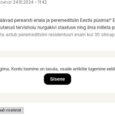
24.10.2024 - 11:42
ENDATUD
ävad perearsti eriala ja peremeditsiin Eestis püsima!“ E
tanud tervishoiu nurgakivi staatuse ning ilma milleta pr
sta astub peremeditsiini residentuuri enam kui 30 silmap
ima. Konto loomine on tasuta, osade artiklite lugemine eel
Sisene
nal-content