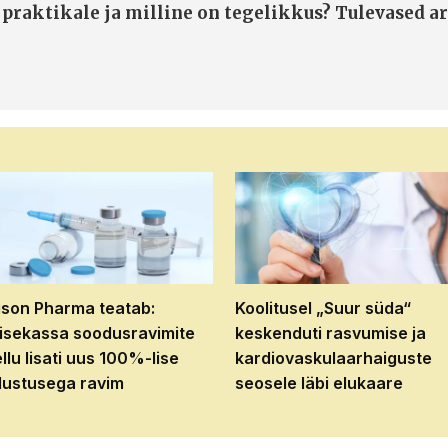
 praktikale ja milline on tegelikkus? Tulevased ar
son Pharma teatab:
Koolitusel „Suur süda“
isekassa soodusravimite
keskenduti rasvumise ja
ellu lisati uus 100%-lise
kardiovaskulaarhaiguste
ustusega ravim
seosele läbi elukaare