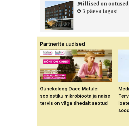
Millised on ootused
3 päeva tagasi
Partnerite uudised
Günekoloog Dace Matule:
Medi
soolestiku mikrobioota ja naise
Terv
tervis on väga tihedalt seotud
loet
sood