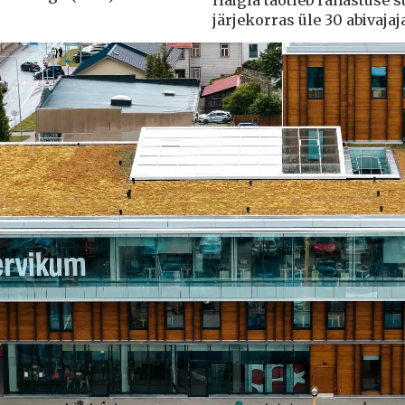
Haigla taotleb rahastuse 
järjekorras üle 30 abivajaj