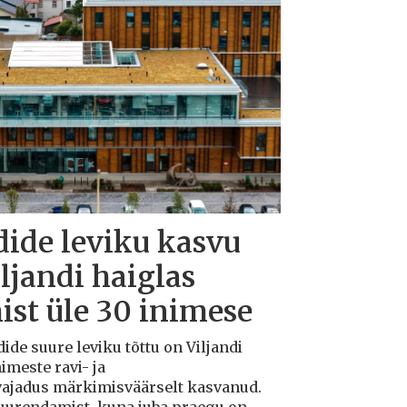
dide leviku kasvu
iljandi haiglas
ist üle 30 inimese
dide suure leviku tõttu on Viljandi
imeste ravi- ja
 vajadus märkimisväärselt kasvanud.