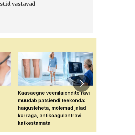
stid vastavad
Kaasaegne veenilaiendite ravi
Veebiseminar:
muudab patsiendi teekonda:
patsiendi neere
haigusleheta, mõlemad jalad
tema tulevikku
korraga, antikoagulantravi
katkestamata