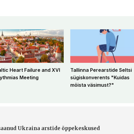
altic Heart Failure and XVI
Tallinna Perearstide Seltsi
ythmias Meeting
sügiskonverents "Kuidas
mõista väsimust?"
 saanud Ukraina arstide õppekeskused