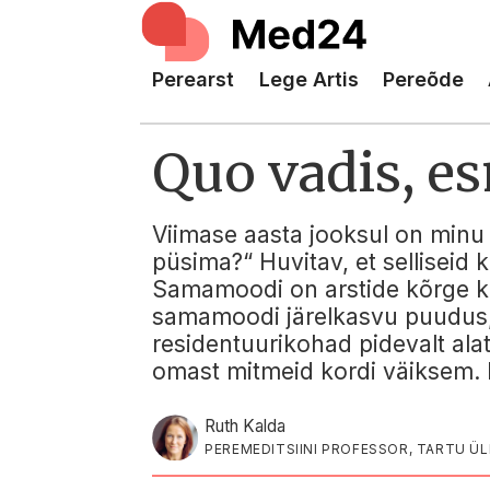
Perearst
Lege Artis
Pereõde
Quo vadis, e
Viimase aasta jooksul on minu k
püsima?“ Huvitav, et selliseid k
Samamoodi on arstide kõrge kes
samamoodi järelkasvu puudus, v
residentuurikohad pidevalt alat
omast mitmeid kordi väiksem. M
Ruth Kalda
PEREMEDITSIINI PROFESSOR, TARTU 