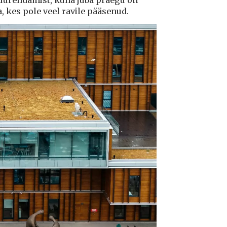
suurendamist, kuna juba praegu on
a, kes pole veel ravile pääsenud.