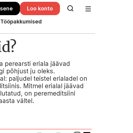
isene
Loo konto
Tööpakkumised
id?
 perearsti eriala jäävad
gi põhjust ju oleks.
 paljudel teistel erialadel on
iinis. Mitmel erialal jäävad
lutatud, on peremeditsiini
asta vältel.