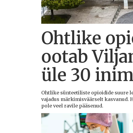
Ohtlike opi
ootab Vilja
üle 30 ini
Ohtlike sünteetiliste opioidide suure l
vajadus märkimisväärselt kasvanud. Ha
pole veel ravile pääsenud.