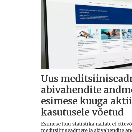
Uus meditsiinisead
abivahendite andm
esimese kuuga aktii
kasutusele võetud
Esimese kuu statistika näitab, et ettev
meditsiiniseadmete ja abivahendite a