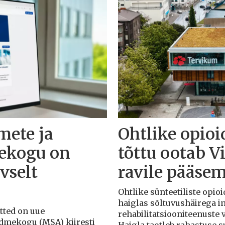
mete ja
Ohtlike opioi
ekogu on
tõttu ootab V
vselt
ravile pääsem
Ohtlike sünteetiliste opioi
haiglas sõltuvushäirega in
õtted on uue
rehabilitatsiooniteenuste
ndmekogu (MSA) kiiresti