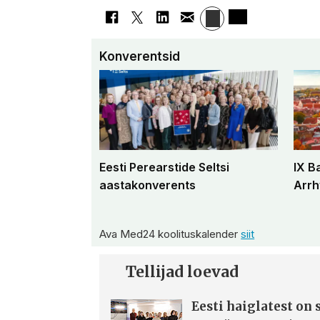
Konverentsid
Eesti Perearstide Seltsi
IX B
aastakonverents
Arrh
Ava Med24 koolituskalender
siit
Tellijad loevad
Eesti haiglatest on