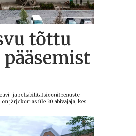
svu tõttu
le pääsemist
ravi- ja rehabilitatsiooniteenuste
n järjekorras üle 30 abivajaja, kes