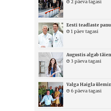
2 päeva tagasi
Eesti teadlaste panu
1 päev tagasi
Augustis algab täie
3 päeva tagasi
Valga Haigla ülemin
6 päeva tagasi