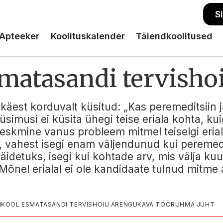
S
Apteeker
Koolituskalender
Täiendkoolitused
smatasandi tervisho
äest korduvalt küsitud: „Kas peremeditsiin ja
üsimusi ei küsita ühegi teise eriala kohta, kui
kmine vanus probleem mitmel teiselgi erialal:
ahest isegi enam väljendunud kui peremedits
äidetuks, isegi kui kohtade arv, mis välja kuu
õnel erialal ei ole kandidaate tulnud mitme a
ÜLIKOOL ESMATASANDI TERVISHOIU ARENGUKAVA TÖÖRÜHMA JUHT