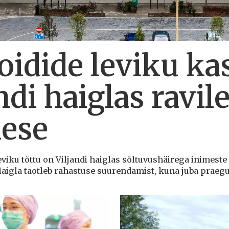
oidide leviku ka
ndi haiglas ravi
mese
eviku tõttu on Viljandi haiglas sõltuvushäirega inimeste 
igla taotleb rahastuse suurendamist, kuna juba praegu o