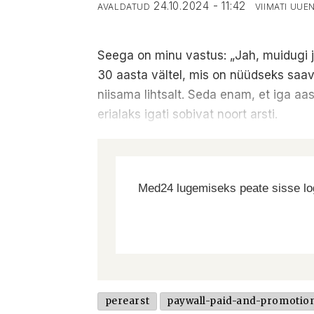
24.10.2024 - 11:42
AVALDATUD
VIIMATI UU
Seega on minu vastus: „Jah, muidugi jä
30 aasta vältel, mis on nüüdseks saavu
niisama lihtsalt. Seda enam, et iga aa
erialaks igati sobivat noort arsti.
Med24 lugemiseks peate sisse log
perearst
paywall-paid-and-promotio