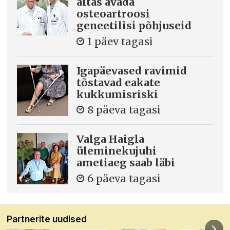
aitas avada
osteoartroosi
geneetilisi põhjuseid
1 päev tagasi
Igapäevased ravimid
tõstavad eakate
kukkumisriski
8 päeva tagasi
Valga Haigla
üleminekujuhi
ametiaeg saab läbi
6 päeva tagasi
Partnerite uudised