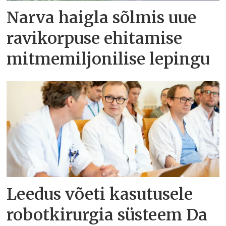
Narva haigla sõlmis uue
ravikorpuse ehitamise
mitmemiljonilise lepingu
Leedus võeti kasutusele
robotkirurgia süsteem Da