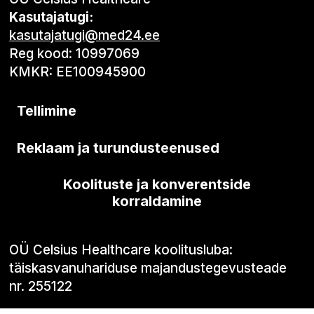
Kasutajatugi:
kasutajatugi@med24.ee
Reg kood: 10997069
KMKR: EE100945900
Tellimine
Reklaam ja turundusteenused
Koolituste ja konverentside
korraldamine
OÜ Celsius Healthcare koolitusluba:
täiskasvanuhariduse majandustegevusteade
nr. 255122