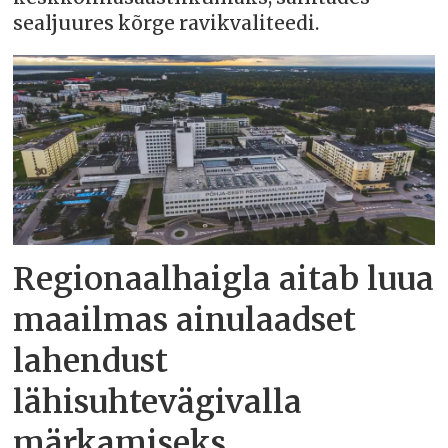
sealjuures kõrge ravikvaliteedi.
Regionaalhaigla aitab luua
maailmas ainulaadset
lahendust
lähisuhtevägivalla
märkamiseks