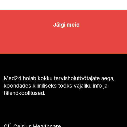
Jälgi meid
Med24 hoiab kokku tervishoiutöötajate aega,
koondades kliiniliseks tööks vajaliku info ja
täiendkoolitused.
OÜ Celsius Healthcare