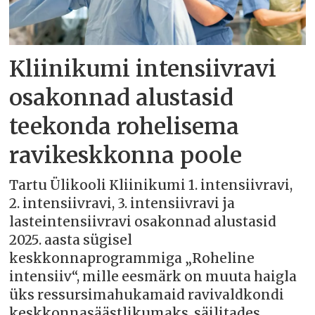
Kliinikumi intensiivravi
osakonnad alustasid
teekonda rohelisema
ravikeskkonna poole
Tartu Ülikooli Kliinikumi 1. intensiivravi,
2. intensiivravi, 3. intensiivravi ja
lasteintensiivravi osakonnad alustasid
2025. aasta sügisel
keskkonnaprogrammiga „Roheline
intensiiv“, mille eesmärk on muuta haigla
üks ressursimahukamaid ravivaldkondi
keskkonnasäästlikumaks, säilitades