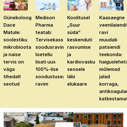
Günekoloog
Medison
Koolitusel
Kaasaegne
Dace
Pharma
„Suur
veenilaiendi
Matule:
teatab:
süda“
ravi
soolestiku
Tervisekassa
keskenduti
muudab
mikrobioota
soodusravimite
rasvumise
patsiendi
ja naise
loetellu
ja
teekonda:
tervis on
lisati uus
kardiovaskulaarhaiguste
haiguslehet
väga
100%-lise
seosele
mõlemad
tihedalt
soodustusega
läbi
jalad
seotud
ravim
elukaare
korraga,
antikoagula
katkestama