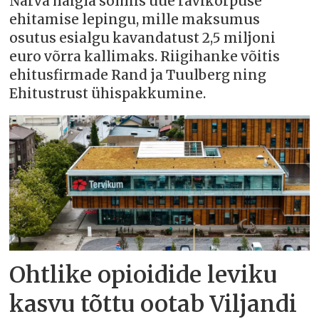
Narva haigla sõlmis uue ravikorpuse
ehitamise lepingu, mille maksumus
osutus esialgu kavandatust 2,5 miljoni
euro võrra kallimaks. Riigihanke võitis
ehitusfirmade Rand ja Tuulberg ning
Ehitustrust ühispakkumine.
Ohtlike opioidide leviku
kasvu tõttu ootab Viljandi