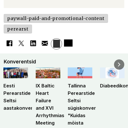
paywall-paid-and-promotional-content
perearst
Konverentsid
Eesti
IX Baltic
Tallinna
Diabeediko
Perearstide
Heart
Perearstide
Seltsi
Failure
Seltsi
aastakonverents
and XVI
sügiskonverents
Arrhythmias
"Kuidas
Meeting
mõista