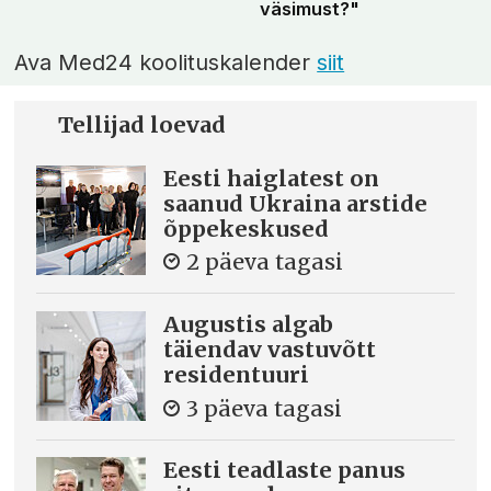
väsimust?"
Ava Med24 koolituskalender
siit
Tellijad loevad
Eesti haiglatest on
saanud Ukraina arstide
õppekeskused
2 päeva tagasi
Augustis algab
täiendav vastuvõtt
residentuuri
3 päeva tagasi
Eesti teadlaste panus