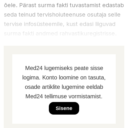
õele. Pärast surma fakti tuvastamist edastab
seda teinud tervishoiuteenuse osutaja selle
tervise infosüsteemile, kust edasi liiguvad
surma fakti andmed rahvastikuregistrisse.
Med24 lugemiseks peate sisse
logima. Konto loomine on tasuta,
osade artiklite lugemine eeldab
Med24 tellimuse vormistamist.
Sisene